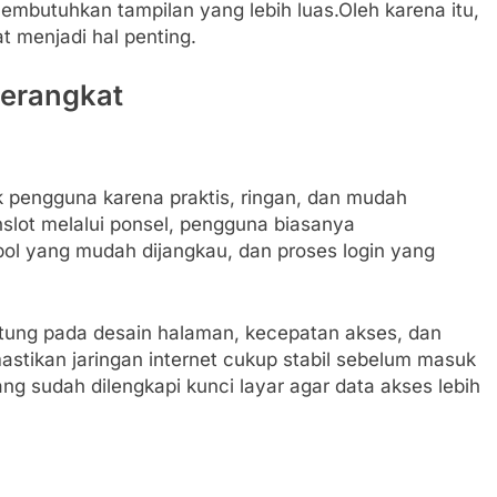
embutuhkan tampilan yang lebih luas.Oleh karena itu,
t menjadi hal penting.
Perangkat
 pengguna karena praktis, ringan, dan mudah
lot melalui ponsel, pengguna biasanya
ol yang mudah dijangkau, dan proses login yang
tung pada desain halaman, kecepatan akses, dan
stikan jaringan internet cukup stabil sebelum masuk
ang sudah dilengkapi kunci layar agar data akses lebih