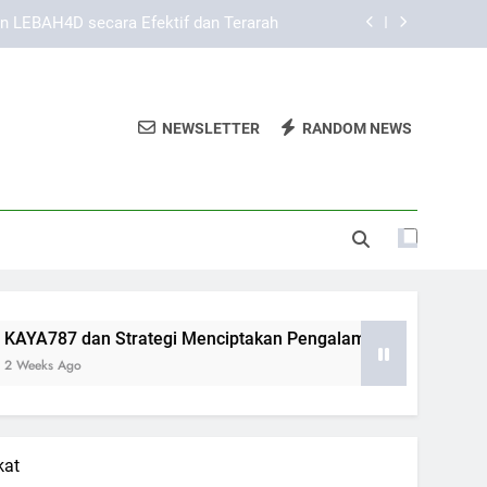
 LEBAH4D secara Efektif dan Terarah
takan Pengalaman Akses yang Nyaman
7 pada Desktop dan Perangkat Mobile
NEWSLETTER
RANDOM NEWS
DWINSLOT secara Efektif dan Terarah
tuk Hidup Sehat Dan Bersemangat.
 LEBAH4D secara Efektif dan Terarah
takan Pengalaman Akses yang Nyaman
7 pada Desktop dan Perangkat Mobile
n Strategi Menciptakan Pengalaman Akses yang Nyaman
kat