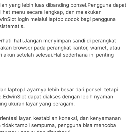
an yang lebih luas dibanding ponsel.Pengguna dapat
lihat menu secara lengkap, dan melakukan
winSlot login melalui laptop cocok bagi pengguna
sistematis.
erhati-hati.Jangan menyimpan sandi di perangkat
an browser pada perangkat kantor, warnet, atau
i akun setelah selesai.Hal sederhana ini penting
an laptop.Layarnya lebih besar dari ponsel, tetapi
le.EdwinSlot dapat diakses dengan lebih nyaman
kung ukuran layar yang beragam.
ientasi layar, kestabilan koneksi, dan kenyamanan
a tidak tampil sempurna, pengguna bisa mencoba