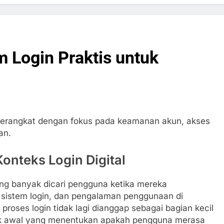
m Login Praktis untuk
i perangkat dengan fokus pada keamanan akun, akses
an.
nteks Login Digital
yang banyak dicari pengguna ketika mereka
 sistem login, dan pengalaman penggunaan di
 proses login tidak lagi dianggap sebagai bagian kecil
titik awal yang menentukan apakah pengguna merasa