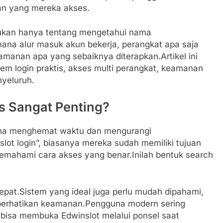
an yang mereka akses.
ukan hanya tentang mengetahui nama
ana alur masuk akun bekerja, perangkat apa saja
manan apa yang sebaiknya diterapkan.Artikel ini
em login praktis, akses multi perangkat, keamanan
yeluruh.
s Sangat Penting?
una menghemat waktu dan mengurangi
ot login”, biasanya mereka sudah memiliki tujuan
memahami cara akses yang benar.Inilah bentuk search
epat.Sistem yang ideal juga perlu mudah dipahami,
emperhatikan keamanan.Pengguna modern sering
 bisa membuka Edwinslot melalui ponsel saat