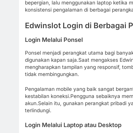
bepergian, lalu menggunakan laptop ketika m
konsistensi pengalaman di berbagai perangka
Edwinslot Login di Berbagai 
Login Melalui Ponsel
Ponsel menjadi perangkat utama bagi banyak
digunakan kapan saja.Saat mengakses Edwins
mengharapkan tampilan yang responsif, tomb
tidak membingungkan.
Pengalaman mobile yang baik sangat bergan
kestabilan koneksi.Pengguna sebaiknya mema
akun.Selain itu, gunakan perangkat pribadi y
terlindungi.
Login Melalui Laptop atau Desktop