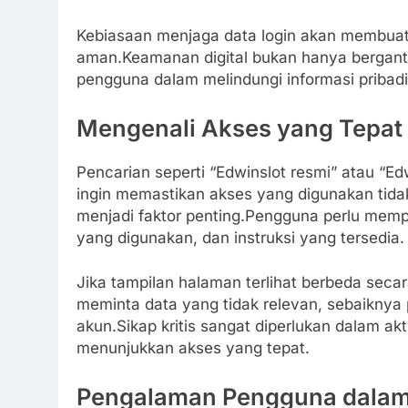
Kebiasaan menjaga data login akan membua
aman.Keamanan digital bukan hanya bergantu
pengguna dalam melindungi informasi pribadi
Mengenali Akses yang Tepat
Pencarian seperti “Edwinslot resmi” atau “E
ingin memastikan akses yang digunakan tida
menjadi faktor penting.Pengguna perlu memp
yang digunakan, dan instruksi yang tersedia.
Jika tampilan halaman terlihat berbeda secar
meminta data yang tidak relevan, sebaiknya
akun.Sikap kritis sangat diperlukan dalam akt
menunjukkan akses yang tepat.
Pengalaman Pengguna dalam 