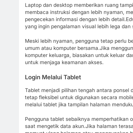
Laptop dan desktop memberikan ruang tampil
membaca instruksi dengan lebih nyaman, me
pengecekan informasi dengan lebih detail.Ed
yang ingin pengalaman visual lebih lega dan 
Meski lebih nyaman, pengguna tetap perlu b
umum atau komputer bersama.Jika menggunak
komputer keluarga, biasakan untuk keluar dar
untuk menjaga keamanan akses.
Login Melalui Tablet
Tablet menjadi pilihan tengah antara ponsel d
tetap fleksibel untuk digunakan secara mobi
melalui tablet jika tampilan halaman mendu
Pengguna tablet sebaiknya memperhatikan or
saat mengetik data akun.Jika halaman teras