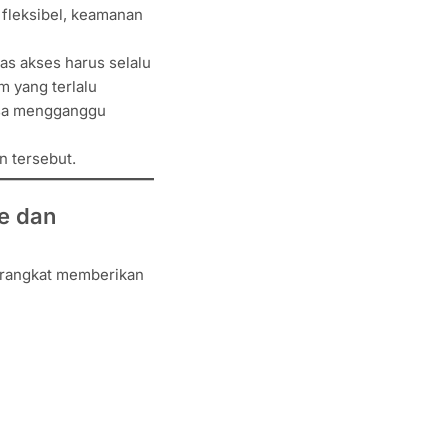
fleksibel, keamanan
tas akses harus selalu
m yang terlalu
bisa mengganggu
n tersebut.
e dan
erangkat memberikan