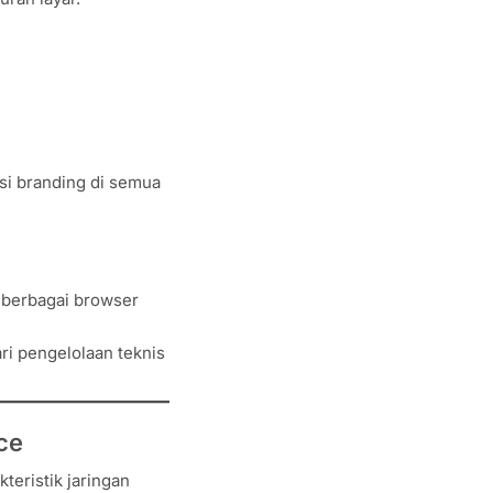
si branding di semua
 berbagai browser
ri pengelolaan teknis
ce
teristik jaringan