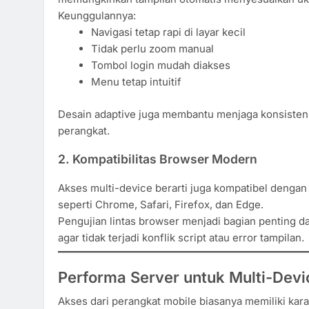
Keunggulannya:
Navigasi tetap rapi di layar kecil
Tidak perlu zoom manual
Tombol login mudah diakses
Menu tetap intuitif
Desain adaptive juga membantu menjaga konsisten
perangkat.
2. Kompatibilitas Browser Modern
Akses multi-device berarti juga kompatibel dengan
seperti Chrome, Safari, Firefox, dan Edge.
Pengujian lintas browser menjadi bagian penting da
agar tidak terjadi konflik script atau error tampilan.
Performa Server untuk Multi-Devi
Akses dari perangkat mobile biasanya memiliki karak