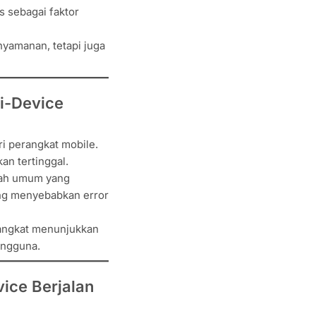
 sebagai faktor
nyamanan, tetapi juga
ti-Device
ari perangkat mobile.
an tertinggal.
alah umum yang
ang menyebabkan error
erangkat menunjukkan
engguna.
ice Berjalan