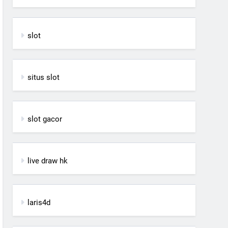
slot
situs slot
slot gacor
live draw hk
laris4d