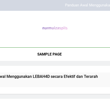
Panduan Awal Menggunakan
KAYA787 dan Strategi Mencip
Cara Menyesuaikan Tampilan KAYA78
Panduan Awal Menggunakan E
muiza Spils
Produk Kesehatan Dan Wellness Terbaik Di Nurmuiza Spils. Un
Panduan Awal Menggunakan
SAMPLE PAGE
KAYA787 dan Strategi Mencip
Cara Menyesuaikan Tampilan KAYA78
akan LEBAH4D secara Efektif dan Terarah
KAYA787 da
2 Weeks Ago