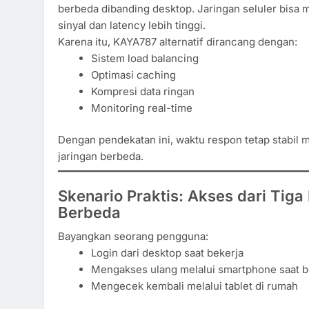
berbeda dibanding desktop. Jaringan seluler bisa 
sinyal dan latency lebih tinggi.
Karena itu, KAYA787 alternatif dirancang dengan:
Sistem load balancing
Optimasi caching
Kompresi data ringan
Monitoring real-time
Dengan pendekatan ini, waktu respon tetap stabil 
jaringan berbeda.
Skenario Praktis: Akses dari Tiga
Berbeda
Bayangkan seorang pengguna:
Login dari desktop saat bekerja
Mengakses ulang melalui smartphone saat b
Mengecek kembali melalui tablet di rumah