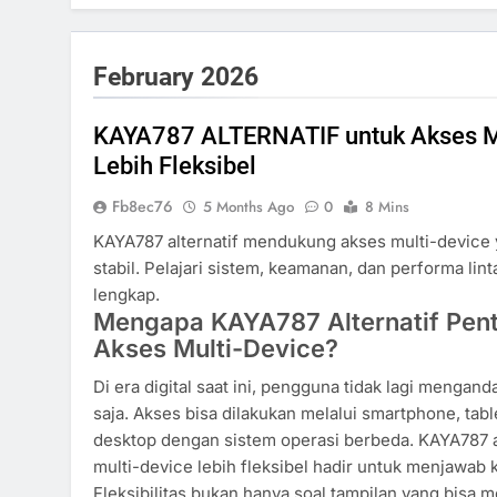
February 2026
KAYA787 ALTERNATIF untuk Akses M
Lebih Fleksibel
Fb8ec76
5 Months Ago
0
8 Mins
KAYA787 alternatif mendukung akses multi-device 
stabil. Pelajari sistem, keamanan, dan performa lin
lengkap.
Mengapa KAYA787 Alternatif Pent
Akses Multi-Device?
Di era digital saat ini, pengguna tidak lagi mengan
saja. Akses bisa dilakukan melalui smartphone, table
desktop dengan sistem operasi berbeda. KAYA787 a
multi-device lebih fleksibel hadir untuk menjawab 
Fleksibilitas bukan hanya soal tampilan yang bisa m