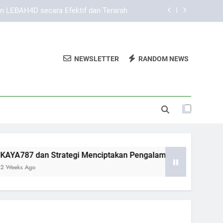
 LEBAH4D secara Efektif dan Terarah
takan Pengalaman Akses yang Nyaman
7 pada Desktop dan Perangkat Mobile
NEWSLETTER
RANDOM NEWS
DWINSLOT secara Efektif dan Terarah
tuk Hidup Sehat Dan Bersemangat.
 LEBAH4D secara Efektif dan Terarah
takan Pengalaman Akses yang Nyaman
7 pada Desktop dan Perangkat Mobile
n Strategi Menciptakan Pengalaman Akses yang Nyaman