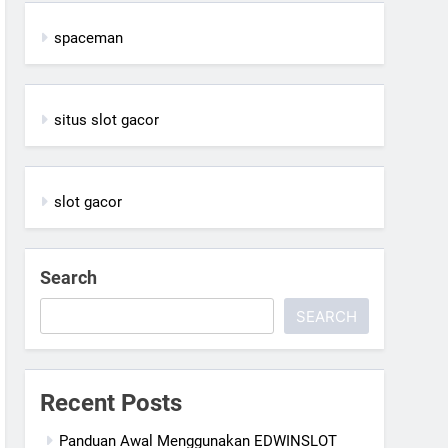
spaceman
situs slot gacor
slot gacor
Search
SEARCH
Recent Posts
Panduan Awal Menggunakan EDWINSLOT