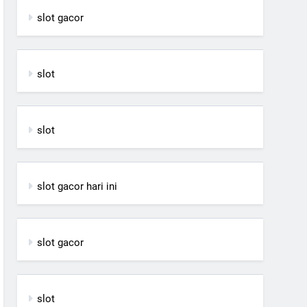
slot gacor
slot
slot
slot gacor hari ini
slot gacor
slot