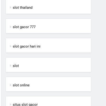
slot thailand
slot gacor 777
slot gacor hari ini
slot
slot online
situs slot gacor