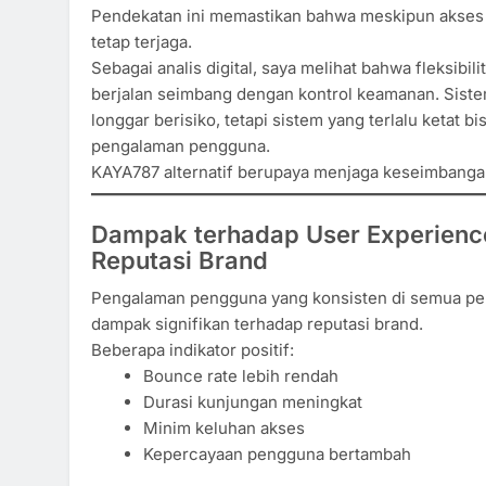
Pendekatan ini memastikan bahwa meskipun akses 
tetap terjaga.
Sebagai analis digital, saya melihat bahwa fleksibili
berjalan seimbang dengan kontrol keamanan. Siste
longgar berisiko, tetapi sistem yang terlalu ketat 
pengalaman pengguna.
KAYA787 alternatif berupaya menjaga keseimbanga
Dampak terhadap User Experienc
Reputasi Brand
Pengalaman pengguna yang konsisten di semua p
dampak signifikan terhadap reputasi brand.
Beberapa indikator positif:
Bounce rate lebih rendah
Durasi kunjungan meningkat
Minim keluhan akses
Kepercayaan pengguna bertambah