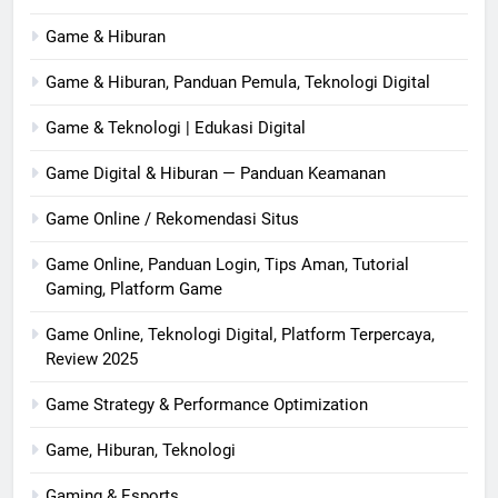
Game & Hiburan
Game & Hiburan, Panduan Pemula, Teknologi Digital
Game & Teknologi | Edukasi Digital
Game Digital & Hiburan — Panduan Keamanan
Game Online / Rekomendasi Situs
Game Online, Panduan Login, Tips Aman, Tutorial
Gaming, Platform Game
Game Online, Teknologi Digital, Platform Terpercaya,
Review 2025
Game Strategy & Performance Optimization
Game, Hiburan, Teknologi
Gaming & Esports