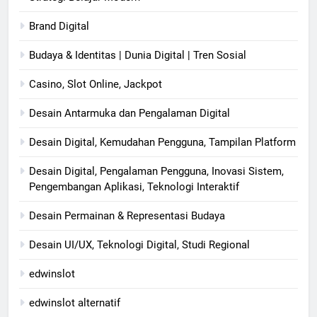
Brand Digital
Budaya & Identitas | Dunia Digital | Tren Sosial
Casino, Slot Online, Jackpot
Desain Antarmuka dan Pengalaman Digital
Desain Digital, Kemudahan Pengguna, Tampilan Platform
Desain Digital, Pengalaman Pengguna, Inovasi Sistem,
Pengembangan Aplikasi, Teknologi Interaktif
Desain Permainan & Representasi Budaya
Desain UI/UX, Teknologi Digital, Studi Regional
edwinslot
edwinslot alternatif