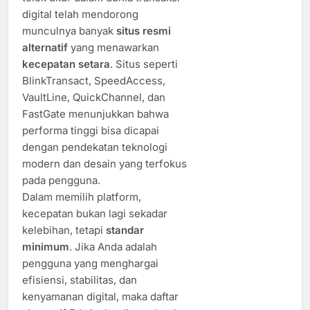
digital telah mendorong
munculnya banyak
situs resmi
alternatif
yang menawarkan
kecepatan setara
. Situs seperti
BlinkTransact, SpeedAccess,
VaultLine, QuickChannel, dan
FastGate menunjukkan bahwa
performa tinggi bisa dicapai
dengan pendekatan teknologi
modern dan desain yang terfokus
pada pengguna.
Dalam memilih platform,
kecepatan bukan lagi sekadar
kelebihan, tetapi
standar
minimum
. Jika Anda adalah
pengguna yang menghargai
efisiensi, stabilitas, dan
kenyamanan digital, maka daftar