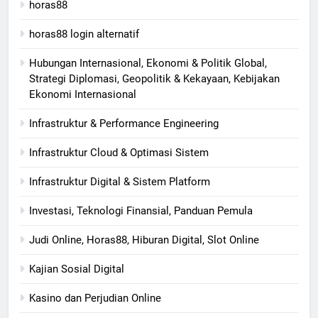
horas88
horas88 login alternatif
Hubungan Internasional, Ekonomi & Politik Global,
Strategi Diplomasi, Geopolitik & Kekayaan, Kebijakan
Ekonomi Internasional
Infrastruktur & Performance Engineering
Infrastruktur Cloud & Optimasi Sistem
Infrastruktur Digital & Sistem Platform
Investasi, Teknologi Finansial, Panduan Pemula
Judi Online, Horas88, Hiburan Digital, Slot Online
Kajian Sosial Digital
Kasino dan Perjudian Online