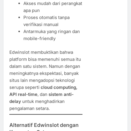
Akses mudah dari perangkat
apa pun
Proses otomatis tanpa
verifikasi manual
Antarmuka yang ringan dan
mobile-friendly
Edwinslot membuktikan bahwa
platform bisa memenuhi semua itu
dalam satu sistem. Namun dengan
meningkatnya ekspektasi, banyak
situs lain mengadopsi teknologi
serupa seperti
cloud computing,
API real-time
, dan
sistem anti-
delay
untuk menghadirkan
pengalaman setara.
Alternatif Edwinslot dengan