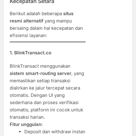
Kecepatan Setara
Berikut adalah beberapa
situs
resmi alternatif
yang mampu
bersaing dalam hal kecepatan dan
efisiensi layanan:
1. BlinkTransact.co
BlinkTransact menggunakan
sistem smart-routing server
, yang
memastikan setiap transaksi
dialirkan ke jalur tercepat secara
otomatis. Dengan UI yang
sederhana dan proses verifikasi
otomatis, platform ini cocok untuk
transaksi harian.
Fitur unggulan:
Deposit dan withdraw instan