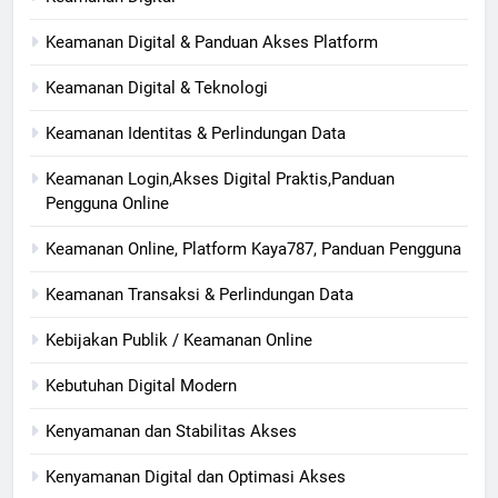
Keamanan Digital & Panduan Akses Platform
Keamanan Digital & Teknologi
Keamanan Identitas & Perlindungan Data
Keamanan Login,Akses Digital Praktis,Panduan
Pengguna Online
Keamanan Online, Platform Kaya787, Panduan Pengguna
Keamanan Transaksi & Perlindungan Data
Kebijakan Publik / Keamanan Online
Kebutuhan Digital Modern
Kenyamanan dan Stabilitas Akses
Kenyamanan Digital dan Optimasi Akses