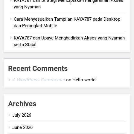
KAYA787 dan Strategi Menciptakan Pengalaman Akses
yang Nyaman
Cara Menyesuaikan Tampilan KAYA787 pada Desktop
dan Perangkat Mobile
KAYA787 dan Upaya Menghadirkan Akses yang Nyaman
serta Stabil
Recent Comments
A WordPress Commenter
on
Hello world!
Archives
July 2026
June 2026