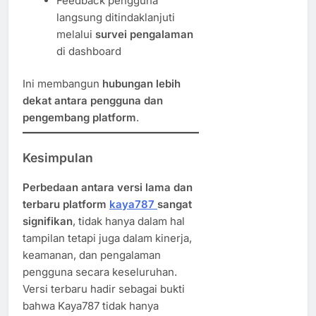
Feedback pengguna
langsung ditindaklanjuti
melalui
survei pengalaman
di dashboard
Ini membangun
hubungan lebih
dekat antara pengguna dan
pengembang platform
.
Kesimpulan
Perbedaan antara versi lama dan
terbaru platform
kaya787
sangat
signifikan
, tidak hanya dalam hal
tampilan tetapi juga dalam kinerja,
keamanan, dan pengalaman
pengguna secara keseluruhan.
Versi terbaru hadir sebagai bukti
bahwa Kaya787 tidak hanya