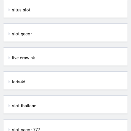
situs slot
slot gacor
live draw hk
laris4d
slot thailand
slot gacor 777