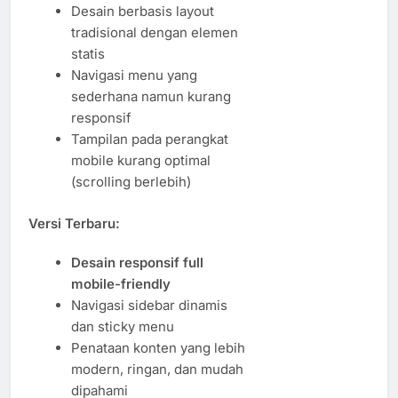
Desain berbasis layout
tradisional dengan elemen
statis
Navigasi menu yang
sederhana namun kurang
responsif
Tampilan pada perangkat
mobile kurang optimal
(scrolling berlebih)
Versi Terbaru:
Desain responsif full
mobile-friendly
Navigasi sidebar dinamis
dan sticky menu
Penataan konten yang lebih
modern, ringan, dan mudah
dipahami