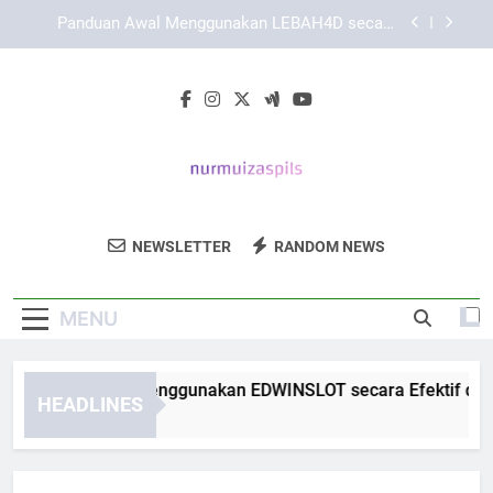
Skip
KAYA787 dan Strategi Menciptakan Pengalaman
to
Akses yang Nyaman
content
Cara Menyesuaikan Tampilan KAYA787 pada
Desktop dan Perangkat Mobile
Panduan Awal Menggunakan EDWINSLOT secara
Efektif dan Terarah
Panduan Awal Menggunakan LEBAH4D secara
Efektif dan Terarah
Nurmuiza Spils
KAYA787 dan Strategi Menciptakan Pengalaman
Dapatkan Produk Kesehatan Dan
Akses yang Nyaman
NEWSLETTER
RANDOM NEWS
Wellness Terbaik Di Nurmuiza Spils.
Cara Menyesuaikan Tampilan KAYA787 pada
Desktop dan Perangkat Mobile
Untuk Hidup Sehat Dan Bersemangat.
MENU
nduan Awal Menggunakan EDWINSLOT secara Efektif dan Te
HEADLINES
Weeks Ago