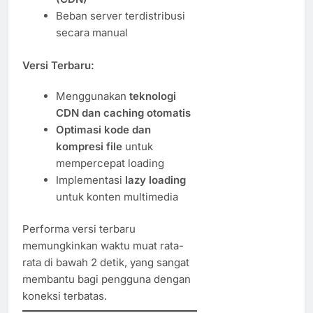
Beban server terdistribusi
secara manual
Versi Terbaru:
Menggunakan
teknologi
CDN dan caching otomatis
Optimasi kode dan
kompresi file
untuk
mempercepat loading
Implementasi
lazy loading
untuk konten multimedia
Performa versi terbaru
memungkinkan waktu muat rata-
rata di bawah 2 detik, yang sangat
membantu bagi pengguna dengan
koneksi terbatas.