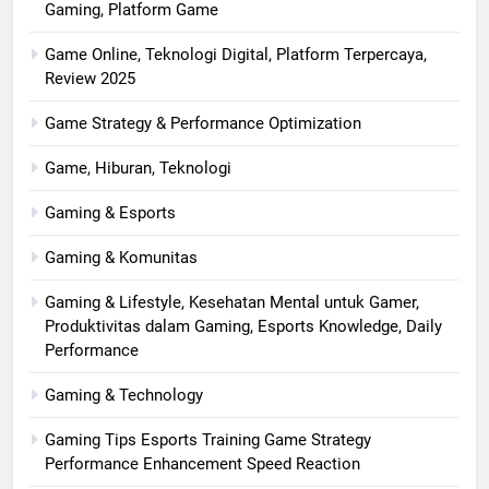
Gaming, Platform Game
Game Online, Teknologi Digital, Platform Terpercaya,
Review 2025
Game Strategy & Performance Optimization
Game, Hiburan, Teknologi
Gaming & Esports
Gaming & Komunitas
Gaming & Lifestyle, Kesehatan Mental untuk Gamer,
Produktivitas dalam Gaming, Esports Knowledge, Daily
Performance
Gaming & Technology
Gaming Tips Esports Training Game Strategy
Performance Enhancement Speed Reaction