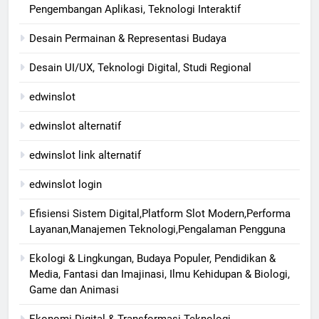
Pengembangan Aplikasi, Teknologi Interaktif
Desain Permainan & Representasi Budaya
Desain UI/UX, Teknologi Digital, Studi Regional
edwinslot
edwinslot alternatif
edwinslot link alternatif
edwinslot login
Efisiensi Sistem Digital,Platform Slot Modern,Performa
Layanan,Manajemen Teknologi,Pengalaman Pengguna
Ekologi & Lingkungan, Budaya Populer, Pendidikan &
Media, Fantasi dan Imajinasi, Ilmu Kehidupan & Biologi,
Game dan Animasi