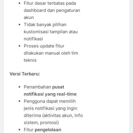
Fitur dasar terbatas pada
dashboard dan pengaturan
akun
Tidak banyak pilihan
kustomisasi tampilan atau
notifikasi
Proses update fitur
dilakukan manual oleh tim
teknis
Versi Terbaru:
Penambahan
pusat
notifikasi yang real-time
Pengguna dapat memilih
jenis notifikasi yang ingin
diterima (aktivitas akun, info
sistem, promosi)
Fitur
pengelolaan