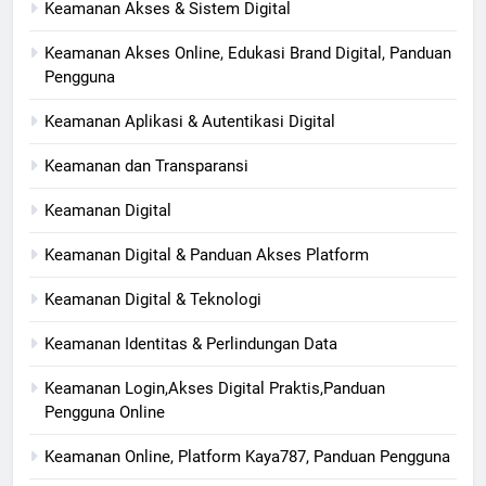
Keamanan Akses & Sistem Digital
Keamanan Akses Online, Edukasi Brand Digital, Panduan
Pengguna
Keamanan Aplikasi & Autentikasi Digital
Keamanan dan Transparansi
Keamanan Digital
Keamanan Digital & Panduan Akses Platform
Keamanan Digital & Teknologi
Keamanan Identitas & Perlindungan Data
Keamanan Login,Akses Digital Praktis,Panduan
Pengguna Online
Keamanan Online, Platform Kaya787, Panduan Pengguna