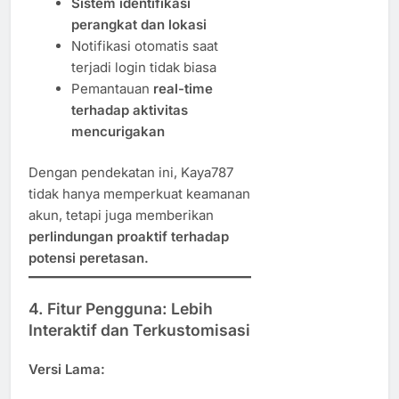
Sistem identifikasi
perangkat dan lokasi
Notifikasi otomatis saat
terjadi login tidak biasa
Pemantauan
real-time
terhadap aktivitas
mencurigakan
Dengan pendekatan ini, Kaya787
tidak hanya memperkuat keamanan
akun, tetapi juga memberikan
perlindungan proaktif terhadap
potensi peretasan.
4. Fitur Pengguna: Lebih
Interaktif dan Terkustomisasi
Versi Lama: