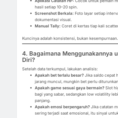
Aplikasi Catatan HP:
Cocok untuk pemain mob
hasil setiap 10–20 spin.
Screenshot Berkala:
Foto layar setiap interv
dokumentasi visual.
Manual Tally:
Coret di kertas tiap kali scatt
Kuncinya adalah konsistensi, bukan kesempurnaan.
4. Bagaimana Menggunakannya un
Diri?
Setelah data terkumpul, lakukan analisis:
Apakah bet terlalu besar?
Jika saldo cepat h
jarang muncul, mungkin bet perlu diturunkan
Apakah game sesuai gaya bermain?
Slot hi
bagi yang sabar, sedangkan low volatility leb
panjang.
Apakah emosi berpengaruh?
Jika catatan 
sering terjadi saat emosional, itu sinyal untu