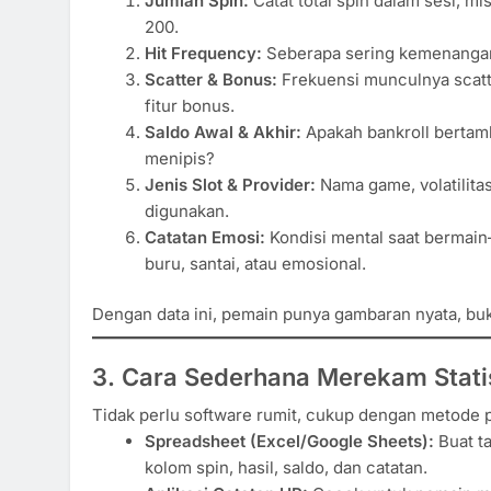
Jumlah Spin:
Catat total spin dalam sesi, mis
200.
Hit Frequency:
Seberapa sering kemenangan
Scatter & Bonus:
Frekuensi munculnya scatter
fitur bonus.
Saldo Awal & Akhir:
Apakah bankroll bertamba
menipis?
Jenis Slot & Provider:
Nama game, volatilitas
digunakan.
Catatan Emosi:
Kondisi mental saat bermai
buru, santai, atau emosional.
Dengan data ini, pemain punya gambaran nyata, bu
3. Cara Sederhana Merekam Stati
Tidak perlu software rumit, cukup dengan metode p
Spreadsheet (Excel/Google Sheets):
Buat ta
kolom spin, hasil, saldo, dan catatan.