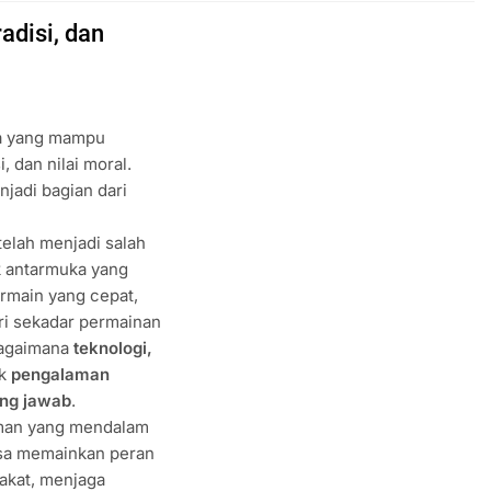
adisi, dan
ia yang mampu
 dan nilai moral.
njadi bagian dari
telah menjadi salah
ik antarmuka yang
rmain yang cepat,
ri sekadar permainan
bagaimana
teknologi,
uk
pengalaman
ung jawab
.
aman yang mendalam
isa memainkan peran
akat, menjaga