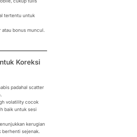
ile, cukup tulis
al tertentu untuk
er atau bonus muncul.
tuk Koreksi
abis padahal scatter
.
gh volatility cocok
ih baik untuk sesi
menunjukkan kerugian
k berhenti sejenak.