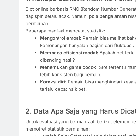
Slot online berbasis RNG (Random Number Generator
tiap spin selalu acak. Namun,
pola pengalaman
bisa
permainan.
Beberapa manfaat mencatat statistik:
Mengontrol emosi:
Pemain bisa melihat bah
kemenangan hanyalah bagian dari fluktuasi.
Membaca efisiensi modal:
Apakah bet terlal
dibanding hasil?
Menemukan game cocok:
Slot tertentu mu
lebih konsisten bagi pemain.
Koreksi diri:
Pemain bisa menghindari kesala
terlalu cepat naik bet.
2. Data Apa Saja yang Harus Dica
Untuk evaluasi yang bermanfaat, berikut elemen p
memotret statistik permainan: