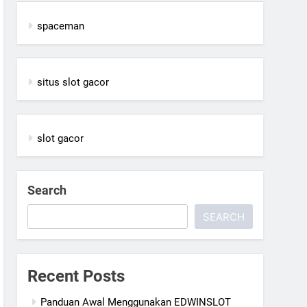
spaceman
situs slot gacor
slot gacor
Search
SEARCH
Recent Posts
Panduan Awal Menggunakan EDWINSLOT