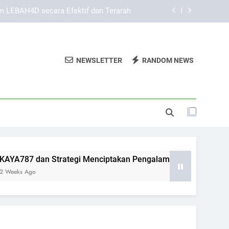
 LEBAH4D secara Efektif dan Terarah
takan Pengalaman Akses yang Nyaman
7 pada Desktop dan Perangkat Mobile
NEWSLETTER
RANDOM NEWS
DWINSLOT secara Efektif dan Terarah
tuk Hidup Sehat Dan Bersemangat.
 LEBAH4D secara Efektif dan Terarah
takan Pengalaman Akses yang Nyaman
7 pada Desktop dan Perangkat Mobile
n Strategi Menciptakan Pengalaman Akses yang Nyaman