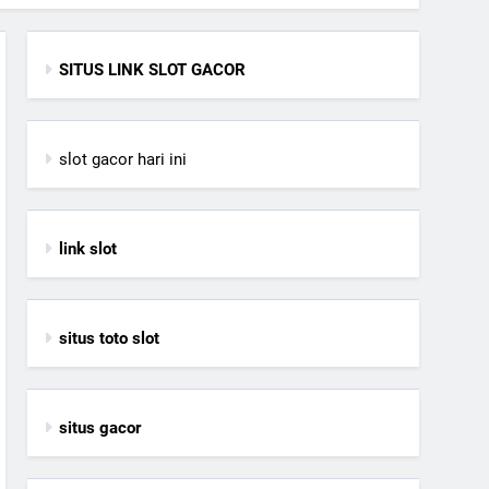
SITUS LINK SLOT GACOR
slot gacor hari ini
link slot
situs toto slot
situs gacor