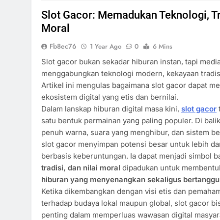
Slot Gacor: Memadukan Teknologi, Tr
Moral
Fb8ec76
1 Year Ago
0
6 Mins
Slot gacor bukan sekadar hiburan instan, tapi med
menggabungkan teknologi modern, kekayaan tradisi,
Artikel ini mengulas bagaimana slot gacor dapat me
ekosistem digital yang etis dan bernilai.
Dalam lanskap hiburan digital masa kini,
slot gacor
satu bentuk permainan yang paling populer. Di bal
penuh warna, suara yang menghibur, dan sistem be
slot gacor menyimpan potensi besar untuk lebih da
berbasis keberuntungan. Ia dapat menjadi simbol 
tradisi, dan nilai moral
dipadukan untuk membent
hiburan yang menyenangkan sekaligus bertangg
Ketika dikembangkan dengan visi etis dan pemah
terhadap budaya lokal maupun global, slot gacor b
penting dalam memperluas wawasan digital masyar