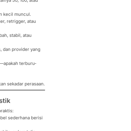
alnya 50, 100, atau
 kecil muncul.
, retrigger, atau
h, stabil, atau
, dan provider yang
n—apakah terburu-
kan sekadar perasaan.
stik
raktis:
bel sederhana berisi