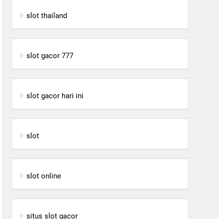
slot thailand
slot gacor 777
slot gacor hari ini
slot
slot online
situs slot gacor