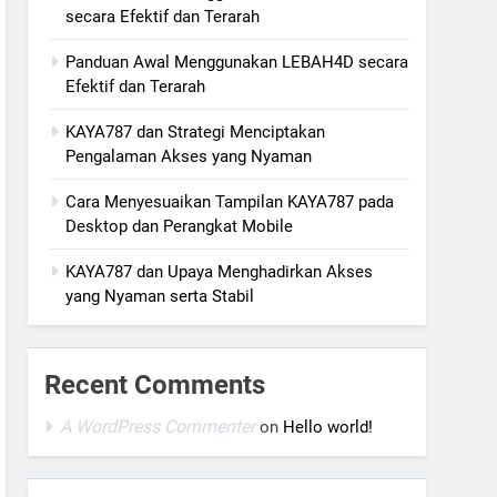
secara Efektif dan Terarah
Panduan Awal Menggunakan LEBAH4D secara
Efektif dan Terarah
KAYA787 dan Strategi Menciptakan
Pengalaman Akses yang Nyaman
Cara Menyesuaikan Tampilan KAYA787 pada
Desktop dan Perangkat Mobile
KAYA787 dan Upaya Menghadirkan Akses
yang Nyaman serta Stabil
Recent Comments
A WordPress Commenter
on
Hello world!