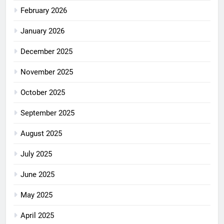
February 2026
January 2026
December 2025
November 2025
October 2025
September 2025
August 2025
July 2025
June 2025
May 2025
April 2025