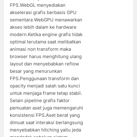
FPS.WebGL menyediakan
akselerasi grafis berbasis GPU
sementara WebGPU menawarkan
akses lebih dalam ke hardware
modern.Ketika engine grafis tidak
optimal terutama saat melibatkan
animasi non transform maka
browser harus menghitung ulang
layout dan menyebabkan reflow
besar yang menurunkan
FPS.Penggunaan transform dan
opacity menjadi salah satu kunci
untuk menjaga frame tetap stabil.
Selain pipeline grafis faktor
pemuatan aset juga memengaruhi
konsistensi FPS.Aset berat yang
dimuat saat interaksi berlangsung
menyebabkan hitching yaitu jeda