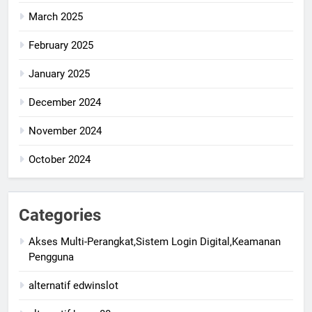
March 2025
February 2025
January 2025
December 2024
November 2024
October 2024
Categories
Akses Multi-Perangkat,Sistem Login Digital,Keamanan
Pengguna
alternatif edwinslot