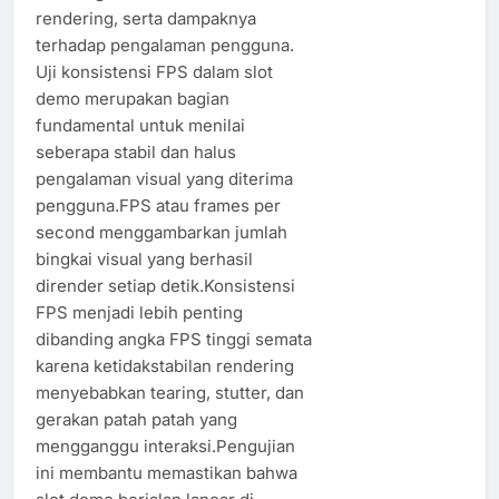
rendering, serta dampaknya
terhadap pengalaman pengguna.
Uji konsistensi FPS dalam slot
demo merupakan bagian
fundamental untuk menilai
seberapa stabil dan halus
pengalaman visual yang diterima
pengguna.FPS atau frames per
second menggambarkan jumlah
bingkai visual yang berhasil
dirender setiap detik.Konsistensi
FPS menjadi lebih penting
dibanding angka FPS tinggi semata
karena ketidakstabilan rendering
menyebabkan tearing, stutter, dan
gerakan patah patah yang
mengganggu interaksi.Pengujian
ini membantu memastikan bahwa