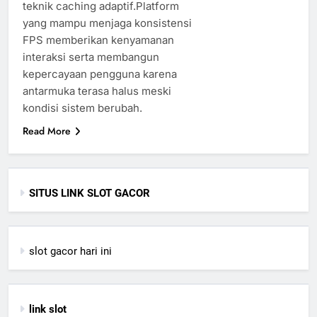
teknik caching adaptif.Platform
yang mampu menjaga konsistensi
FPS memberikan kenyamanan
interaksi serta membangun
kepercayaan pengguna karena
antarmuka terasa halus meski
kondisi sistem berubah.
Read More
SITUS LINK SLOT GACOR
slot gacor hari ini
link slot