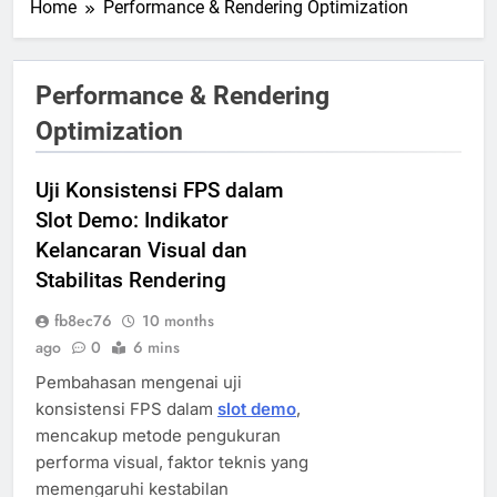
Home
Performance & Rendering Optimization
Performance & Rendering
Optimization
Uji Konsistensi FPS dalam
Slot Demo: Indikator
Kelancaran Visual dan
Stabilitas Rendering
fb8ec76
10 months
ago
0
6 mins
Pembahasan mengenai uji
konsistensi FPS dalam
slot demo
,
mencakup metode pengukuran
performa visual, faktor teknis yang
memengaruhi kestabilan