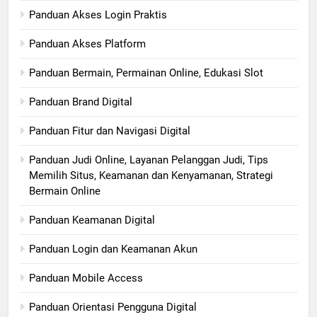
Panduan Akses Login Praktis
Panduan Akses Platform
Panduan Bermain, Permainan Online, Edukasi Slot
Panduan Brand Digital
Panduan Fitur dan Navigasi Digital
Panduan Judi Online, Layanan Pelanggan Judi, Tips
Memilih Situs, Keamanan dan Kenyamanan, Strategi
Bermain Online
Panduan Keamanan Digital
Panduan Login dan Keamanan Akun
Panduan Mobile Access
Panduan Orientasi Pengguna Digital