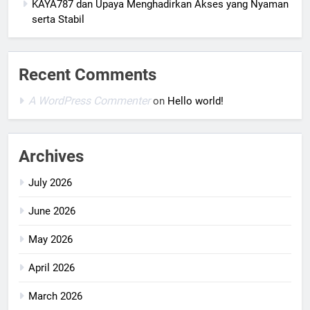
KAYA787 dan Upaya Menghadirkan Akses yang Nyaman
serta Stabil
Recent Comments
A WordPress Commenter
on
Hello world!
Archives
July 2026
June 2026
May 2026
April 2026
March 2026