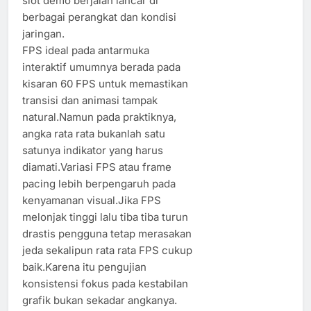
slot demo berjalan lancar di
berbagai perangkat dan kondisi
jaringan.
FPS ideal pada antarmuka
interaktif umumnya berada pada
kisaran 60 FPS untuk memastikan
transisi dan animasi tampak
natural.Namun pada praktiknya,
angka rata rata bukanlah satu
satunya indikator yang harus
diamati.Variasi FPS atau frame
pacing lebih berpengaruh pada
kenyamanan visual.Jika FPS
melonjak tinggi lalu tiba tiba turun
drastis pengguna tetap merasakan
jeda sekalipun rata rata FPS cukup
baik.Karena itu pengujian
konsistensi fokus pada kestabilan
grafik bukan sekadar angkanya.