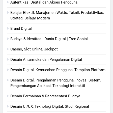
Autentikasi Digital dan Akses Pengguna
Belajar Efektif, Manajemen Waktu, Teknik Produktivitas,
Strategi Belajar Modern
Brand Digital
Budaya & Identitas | Dunia Digital | Tren Sosial
Casino, Slot Online, Jackpot
Desain Antarmuka dan Pengalaman Digital
Desain Digital, Kemudahan Pengguna, Tampilan Platform
Desain Digital, Pengalaman Pengguna, Inovasi Sistem,
Pengembangan Aplikasi, Teknologi Interaktif
Desain Permainan & Representasi Budaya
Desain UI/UX, Teknologi Digital, Studi Regional