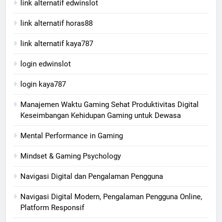
link alternatif edwinslot
link alternatif horas88
link alternatif kaya787
login edwinslot
login kaya787
Manajemen Waktu Gaming Sehat Produktivitas Digital
Keseimbangan Kehidupan Gaming untuk Dewasa
Mental Performance in Gaming
Mindset & Gaming Psychology
Navigasi Digital dan Pengalaman Pengguna
Navigasi Digital Modern, Pengalaman Pengguna Online,
Platform Responsif