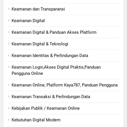
Keamanan dan Transparansi
Keamanan Digital
Keamanan Digital & Panduan Akses Platform
Keamanan Digital & Teknologi
Keamanan Identitas & Perlindungan Data
Keamanan Login,Akses Digital Praktis,Panduan
Pengguna Online
Keamanan Online, Platform Kaya787, Panduan Pengguna
Keamanan Transaksi & Perlindungan Data
Kebijakan Publik / Keamanan Online
Kebutuhan Digital Modern