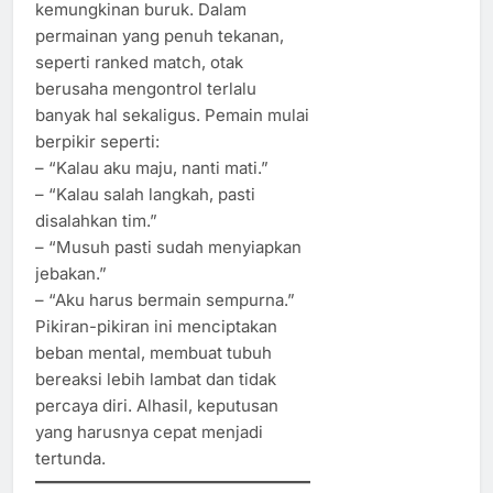
kemungkinan buruk. Dalam
permainan yang penuh tekanan,
seperti ranked match, otak
berusaha mengontrol terlalu
banyak hal sekaligus. Pemain mulai
berpikir seperti:
– “Kalau aku maju, nanti mati.”
– “Kalau salah langkah, pasti
disalahkan tim.”
– “Musuh pasti sudah menyiapkan
jebakan.”
– “Aku harus bermain sempurna.”
Pikiran-pikiran ini menciptakan
beban mental, membuat tubuh
bereaksi lebih lambat dan tidak
percaya diri. Alhasil, keputusan
yang harusnya cepat menjadi
tertunda.