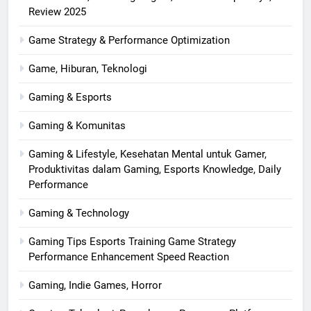
Review 2025
Game Strategy & Performance Optimization
Game, Hiburan, Teknologi
Gaming & Esports
Gaming & Komunitas
Gaming & Lifestyle, Kesehatan Mental untuk Gamer,
Produktivitas dalam Gaming, Esports Knowledge, Daily
Performance
Gaming & Technology
Gaming Tips Esports Training Game Strategy
Performance Enhancement Speed Reaction
Gaming, Indie Games, Horror