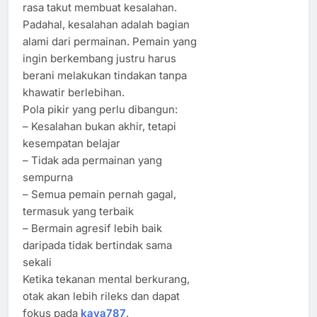
rasa takut membuat kesalahan.
Padahal, kesalahan adalah bagian
alami dari permainan. Pemain yang
ingin berkembang justru harus
berani melakukan tindakan tanpa
khawatir berlebihan.
Pola pikir yang perlu dibangun:
– Kesalahan bukan akhir, tetapi
kesempatan belajar
– Tidak ada permainan yang
sempurna
– Semua pemain pernah gagal,
termasuk yang terbaik
– Bermain agresif lebih baik
daripada tidak bertindak sama
sekali
Ketika tekanan mental berkurang,
otak akan lebih rileks dan dapat
fokus pada
kaya787
.