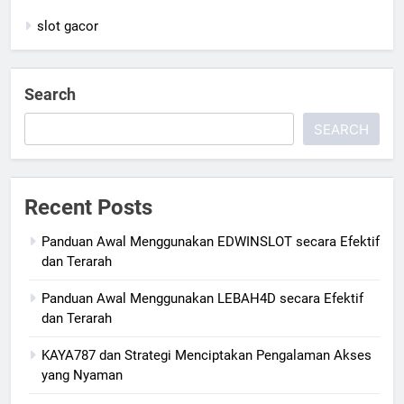
slot gacor
Search
SEARCH
Recent Posts
Panduan Awal Menggunakan EDWINSLOT secara Efektif
dan Terarah
Panduan Awal Menggunakan LEBAH4D secara Efektif
dan Terarah
KAYA787 dan Strategi Menciptakan Pengalaman Akses
yang Nyaman