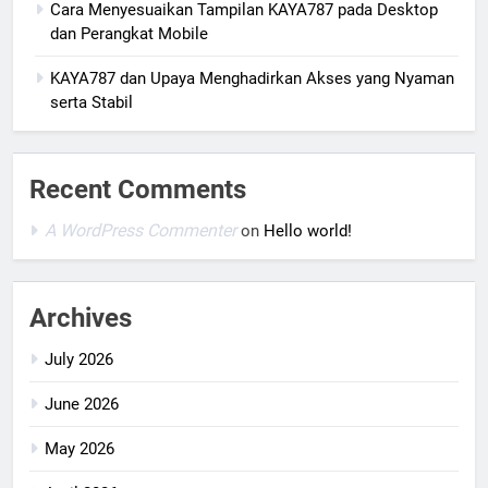
Cara Menyesuaikan Tampilan KAYA787 pada Desktop
dan Perangkat Mobile
KAYA787 dan Upaya Menghadirkan Akses yang Nyaman
serta Stabil
Recent Comments
A WordPress Commenter
on
Hello world!
Archives
July 2026
June 2026
May 2026