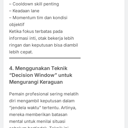
– Cooldown skill penting
– Keadaan lane
– Momentum tim dan kondisi
objektif
Ketika fokus terbatas pada
informasi inti, otak bekerja lebih
ringan dan keputusan bisa diambil
lebih cepat.
4. Menggunakan Teknik
“Decision Window” untuk
Mengurangi Keraguan
Pemain profesional sering melatih
diri mengambil keputusan dalam
“jendela waktu” tertentu. Artinya,
mereka memberikan batasan
mental untuk menilai situasi