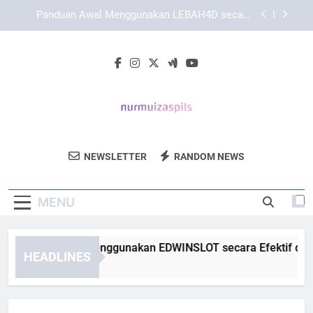
Skip
KAYA787 dan Strategi Menciptakan Pengalaman
to
Akses yang Nyaman
content
Cara Menyesuaikan Tampilan KAYA787 pada
Desktop dan Perangkat Mobile
Panduan Awal Menggunakan EDWINSLOT secara
Efektif dan Terarah
Panduan Awal Menggunakan LEBAH4D secara
Efektif dan Terarah
Nurmuiza Spils
KAYA787 dan Strategi Menciptakan Pengalaman
Dapatkan Produk Kesehatan Dan
Akses yang Nyaman
NEWSLETTER
RANDOM NEWS
Wellness Terbaik Di Nurmuiza Spils.
Cara Menyesuaikan Tampilan KAYA787 pada
Desktop dan Perangkat Mobile
Untuk Hidup Sehat Dan Bersemangat.
MENU
anduan Awal Menggunakan EDWINSLOT secara Efektif dan Te
HEADLINES
 Weeks Ago