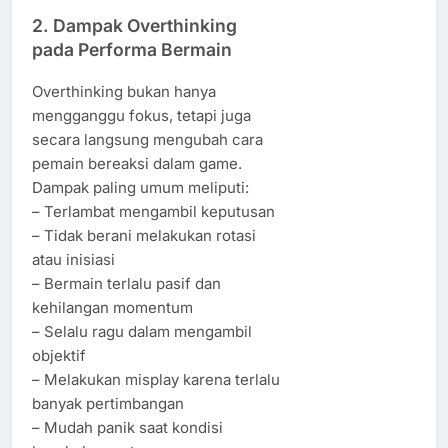
2. Dampak Overthinking
pada Performa Bermain
Overthinking bukan hanya
mengganggu fokus, tetapi juga
secara langsung mengubah cara
pemain bereaksi dalam game.
Dampak paling umum meliputi:
– Terlambat mengambil keputusan
– Tidak berani melakukan rotasi
atau inisiasi
– Bermain terlalu pasif dan
kehilangan momentum
– Selalu ragu dalam mengambil
objektif
– Melakukan misplay karena terlalu
banyak pertimbangan
– Mudah panik saat kondisi