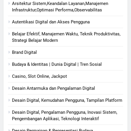
Arsitektur Sistem,Keandalan Layanan,Manajemen
Infrastruktur,Optimasi Performa,Observabilitas
Autentikasi Digital dan Akses Pengguna
Belajar Efektif, Manajemen Waktu, Teknik Produktivitas,
Strategi Belajar Modern
Brand Digital
Budaya & Identitas | Dunia Digital | Tren Sosial
Casino, Slot Online, Jackpot
Desain Antarmuka dan Pengalaman Digital
Desain Digital, Kemudahan Pengguna, Tampilan Platform
Desain Digital, Pengalaman Pengguna, Inovasi Sistem,
Pengembangan Aplikasi, Teknologi Interaktif
Desain Permainan & Representasi Budaya