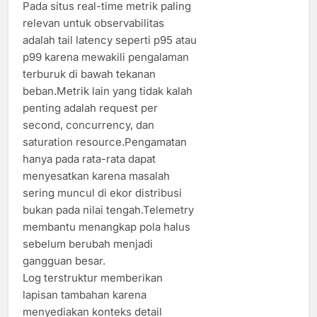
Pada situs real-time metrik paling
relevan untuk observabilitas
adalah tail latency seperti p95 atau
p99 karena mewakili pengalaman
terburuk di bawah tekanan
beban.Metrik lain yang tidak kalah
penting adalah request per
second, concurrency, dan
saturation resource.Pengamatan
hanya pada rata-rata dapat
menyesatkan karena masalah
sering muncul di ekor distribusi
bukan pada nilai tengah.Telemetry
membantu menangkap pola halus
sebelum berubah menjadi
gangguan besar.
Log terstruktur memberikan
lapisan tambahan karena
menyediakan konteks detail