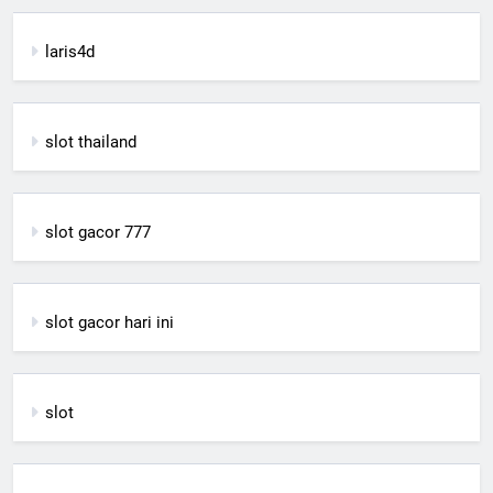
laris4d
slot thailand
slot gacor 777
slot gacor hari ini
slot