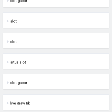
slot gacor
slot
slot
situs slot
slot gacor
live draw hk