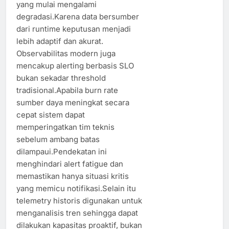
yang mulai mengalami
degradasi.Karena data bersumber
dari runtime keputusan menjadi
lebih adaptif dan akurat.
Observabilitas modern juga
mencakup alerting berbasis SLO
bukan sekadar threshold
tradisional.Apabila burn rate
sumber daya meningkat secara
cepat sistem dapat
memperingatkan tim teknis
sebelum ambang batas
dilampaui.Pendekatan ini
menghindari alert fatigue dan
memastikan hanya situasi kritis
yang memicu notifikasi.Selain itu
telemetry historis digunakan untuk
menganalisis tren sehingga dapat
dilakukan kapasitas proaktif, bukan