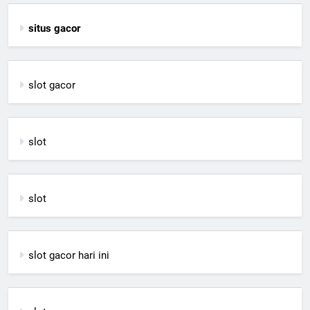
situs gacor
slot gacor
slot
slot
slot gacor hari ini