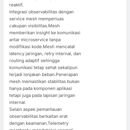
reaktif.
Integrasi observabilitas dengan
service mesh memperluas
cakupan visibilitas.Mesh
memberikan insight ke komunikasi
antar microservice tanpa
modifikasi kode.Mesh mencatat
latency jaringan, retry internal, dan
routing adaptif sehingga
komunikasi tetap sehat sekalipun
terjadi lonjakan beban.Penerapan
mesh memastikan stabilitas bukan
hanya pada komponen aplikasi
tetapi juga pada lapisan jaringan
internal.
Selain aspek pemantauan
observabilitas berkaitan erat
dengan keamanan.Telemetry