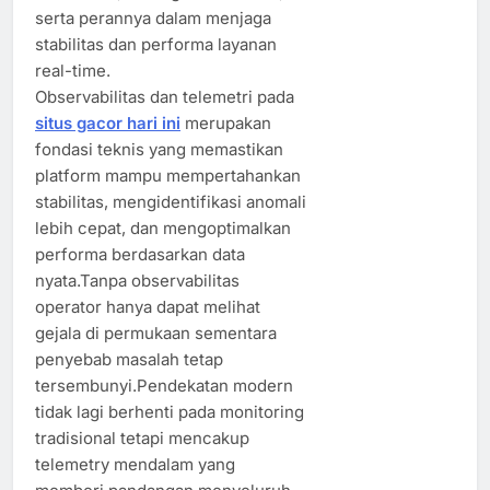
serta perannya dalam menjaga
stabilitas dan performa layanan
real-time.
Observabilitas dan telemetri pada
situs gacor hari ini
merupakan
fondasi teknis yang memastikan
platform mampu mempertahankan
stabilitas, mengidentifikasi anomali
lebih cepat, dan mengoptimalkan
performa berdasarkan data
nyata.Tanpa observabilitas
operator hanya dapat melihat
gejala di permukaan sementara
penyebab masalah tetap
tersembunyi.Pendekatan modern
tidak lagi berhenti pada monitoring
tradisional tetapi mencakup
telemetry mendalam yang