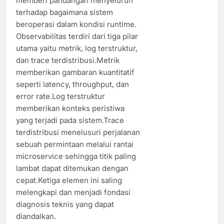
memberi pandangan menyeluruh
terhadap bagaimana sistem
beroperasi dalam kondisi runtime.
Observabilitas terdiri dari tiga pilar
utama yaitu metrik, log terstruktur,
dan trace terdistribusi.Metrik
memberikan gambaran kuantitatif
seperti latency, throughput, dan
error rate.Log terstruktur
memberikan konteks peristiwa
yang terjadi pada sistem.Trace
terdistribusi menelusuri perjalanan
sebuah permintaan melalui rantai
microservice sehingga titik paling
lambat dapat ditemukan dengan
cepat.Ketiga elemen ini saling
melengkapi dan menjadi fondasi
diagnosis teknis yang dapat
diandalkan.