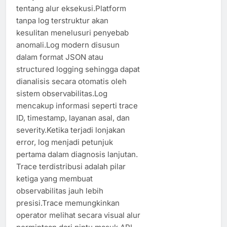
tentang alur eksekusi.Platform
tanpa log terstruktur akan
kesulitan menelusuri penyebab
anomali.Log modern disusun
dalam format JSON atau
structured logging sehingga dapat
dianalisis secara otomatis oleh
sistem observabilitas.Log
mencakup informasi seperti trace
ID, timestamp, layanan asal, dan
severity.Ketika terjadi lonjakan
error, log menjadi petunjuk
pertama dalam diagnosis lanjutan.
Trace terdistribusi adalah pilar
ketiga yang membuat
observabilitas jauh lebih
presisi.Trace memungkinkan
operator melihat secara visual alur