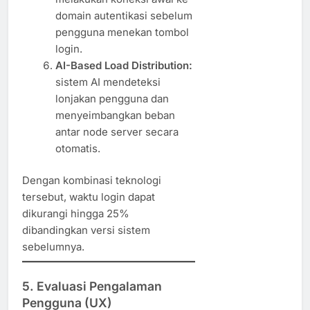
domain autentikasi sebelum
pengguna menekan tombol
login.
AI-Based Load Distribution:
sistem AI mendeteksi
lonjakan pengguna dan
menyeimbangkan beban
antar node server secara
otomatis.
Dengan kombinasi teknologi
tersebut, waktu login dapat
dikurangi hingga 25%
dibandingkan versi sistem
sebelumnya.
5. Evaluasi Pengalaman
Pengguna (UX)