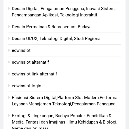
Desain Digital, Pengalaman Pengguna, Inovasi Sistem,
Pengembangan Aplikasi, Teknologi Interaktif
Desain Permainan & Representasi Budaya
Desain UI/UX, Teknologi Digital, Studi Regional
edwinslot
edwinslot alternatif
edwinslot link alternatif
edwinslot login
Efisiensi Sistem Digital,Platform Slot Modern,Performa
Layanan,Manajemen Teknologi,Pengalaman Pengguna
Ekologi & Lingkungan, Budaya Populer, Pendidikan &
Media, Fantasi dan Imajinasi, Ilmu Kehidupan & Biologi,
Game dan Animasi