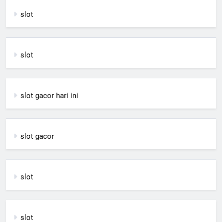
slot
slot
slot gacor hari ini
slot gacor
slot
slot