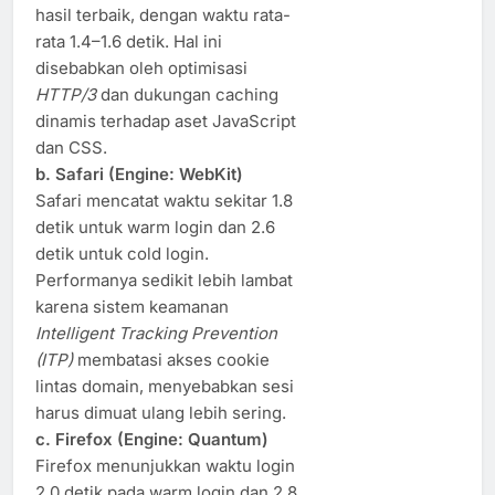
hasil terbaik, dengan waktu rata-
rata 1.4–1.6 detik. Hal ini
disebabkan oleh optimisasi
HTTP/3
dan dukungan caching
dinamis terhadap aset JavaScript
dan CSS.
b. Safari (Engine: WebKit)
Safari mencatat waktu sekitar 1.8
detik untuk warm login dan 2.6
detik untuk cold login.
Performanya sedikit lebih lambat
karena sistem keamanan
Intelligent Tracking Prevention
(ITP)
membatasi akses cookie
lintas domain, menyebabkan sesi
harus dimuat ulang lebih sering.
c. Firefox (Engine: Quantum)
Firefox menunjukkan waktu login
2.0 detik pada warm login dan 2.8