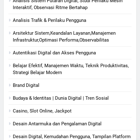
Analisis Sistem Putaran Digital, Studi Perilaku Mesin
Interaktif, Observasi Ritme Bertahap
Analisis Trafik & Perilaku Pengguna
Arsitektur Sistem,Keandalan Layanan,Manajemen
Infrastruktur,Optimasi Performa,Observabilitas
Autentikasi Digital dan Akses Pengguna
Belajar Efektif, Manajemen Waktu, Teknik Produktivitas,
Strategi Belajar Modern
Brand Digital
Budaya & Identitas | Dunia Digital | Tren Sosial
Casino, Slot Online, Jackpot
Desain Antarmuka dan Pengalaman Digital
Desain Digital, Kemudahan Pengguna, Tampilan Platform