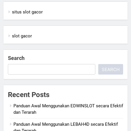
situs slot gacor
slot gacor
Search
SEARCH
Recent Posts
Panduan Awal Menggunakan EDWINSLOT secara Efektif
dan Terarah
Panduan Awal Menggunakan LEBAH4D secara Efektif
dan Terarah