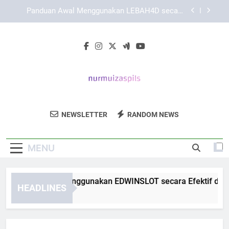
Skip
KAYA787 dan Strategi Menciptakan Pengalaman
to
Akses yang Nyaman
content
Cara Menyesuaikan Tampilan KAYA787 pada
Desktop dan Perangkat Mobile
Panduan Awal Menggunakan EDWINSLOT secara
Efektif dan Terarah
Panduan Awal Menggunakan LEBAH4D secara
Efektif dan Terarah
Nurmuiza Spils
KAYA787 dan Strategi Menciptakan Pengalaman
Dapatkan Produk Kesehatan Dan
Akses yang Nyaman
NEWSLETTER
RANDOM NEWS
Wellness Terbaik Di Nurmuiza Spils.
Cara Menyesuaikan Tampilan KAYA787 pada
Desktop dan Perangkat Mobile
Untuk Hidup Sehat Dan Bersemangat.
MENU
nduan Awal Menggunakan EDWINSLOT secara Efektif dan Ter
HEADLINES
eeks Ago