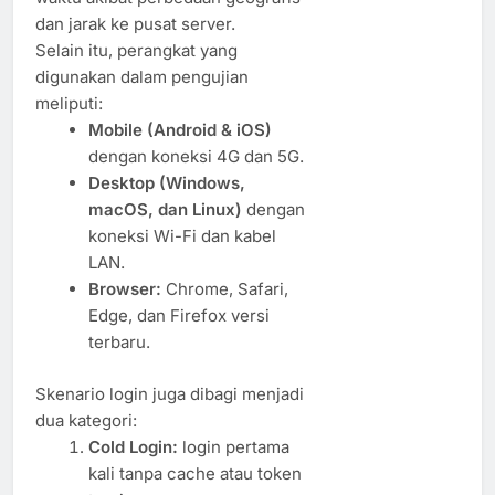
dan jarak ke pusat server.
Selain itu, perangkat yang
digunakan dalam pengujian
meliputi:
Mobile (Android & iOS)
dengan koneksi 4G dan 5G.
Desktop (Windows,
macOS, dan Linux)
dengan
koneksi Wi-Fi dan kabel
LAN.
Browser:
Chrome, Safari,
Edge, dan Firefox versi
terbaru.
Skenario login juga dibagi menjadi
dua kategori:
Cold Login:
login pertama
kali tanpa cache atau token