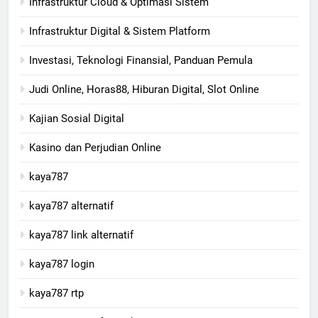
Infrastruktur Cloud & Optimasi Sistem
Infrastruktur Digital & Sistem Platform
Investasi, Teknologi Finansial, Panduan Pemula
Judi Online, Horas88, Hiburan Digital, Slot Online
Kajian Sosial Digital
Kasino dan Perjudian Online
kaya787
kaya787 alternatif
kaya787 link alternatif
kaya787 login
kaya787 rtp