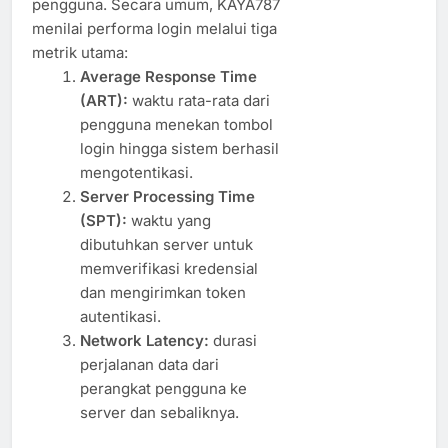
pengguna. Secara umum, KAYA787
menilai performa login melalui tiga
metrik utama:
Average Response Time
(ART):
waktu rata-rata dari
pengguna menekan tombol
login hingga sistem berhasil
mengotentikasi.
Server Processing Time
(SPT):
waktu yang
dibutuhkan server untuk
memverifikasi kredensial
dan mengirimkan token
autentikasi.
Network Latency:
durasi
perjalanan data dari
perangkat pengguna ke
server dan sebaliknya.