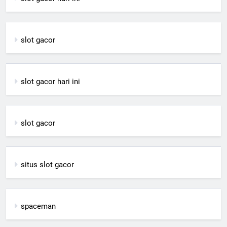
slot gacor
slot gacor hari ini
slot gacor
situs slot gacor
spaceman