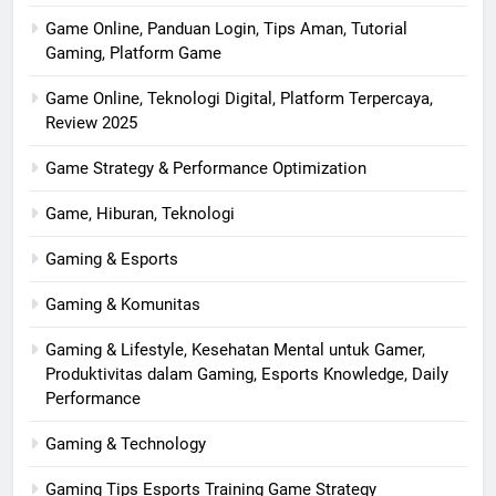
Game Online, Panduan Login, Tips Aman, Tutorial
Gaming, Platform Game
Game Online, Teknologi Digital, Platform Terpercaya,
Review 2025
Game Strategy & Performance Optimization
Game, Hiburan, Teknologi
Gaming & Esports
Gaming & Komunitas
Gaming & Lifestyle, Kesehatan Mental untuk Gamer,
Produktivitas dalam Gaming, Esports Knowledge, Daily
Performance
Gaming & Technology
Gaming Tips Esports Training Game Strategy