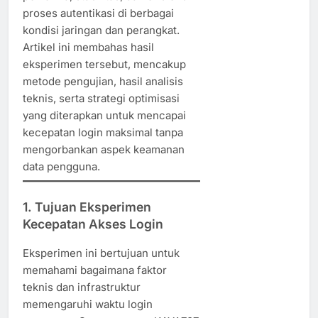
proses autentikasi di berbagai
kondisi jaringan dan perangkat.
Artikel ini membahas hasil
eksperimen tersebut, mencakup
metode pengujian, hasil analisis
teknis, serta strategi optimisasi
yang diterapkan untuk mencapai
kecepatan login maksimal tanpa
mengorbankan aspek keamanan
data pengguna.
1. Tujuan Eksperimen
Kecepatan Akses Login
Eksperimen ini bertujuan untuk
memahami bagaimana faktor
teknis dan infrastruktur
memengaruhi waktu login