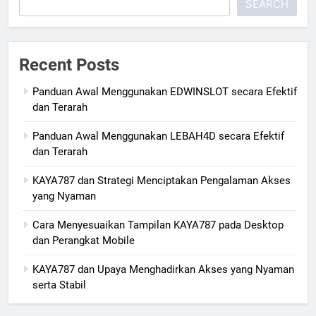
SEARCH
Recent Posts
Panduan Awal Menggunakan EDWINSLOT secara Efektif
dan Terarah
Panduan Awal Menggunakan LEBAH4D secara Efektif
dan Terarah
KAYA787 dan Strategi Menciptakan Pengalaman Akses
yang Nyaman
Cara Menyesuaikan Tampilan KAYA787 pada Desktop
dan Perangkat Mobile
KAYA787 dan Upaya Menghadirkan Akses yang Nyaman
serta Stabil