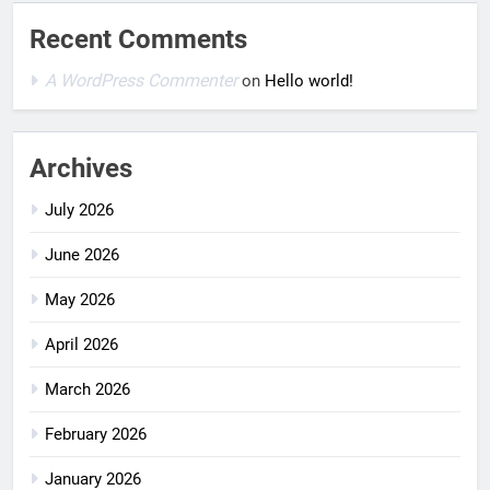
Recent Comments
A WordPress Commenter
on
Hello world!
Archives
July 2026
June 2026
May 2026
April 2026
March 2026
February 2026
January 2026