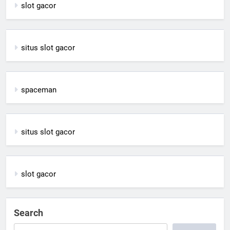
slot gacor
situs slot gacor
spaceman
situs slot gacor
slot gacor
Search