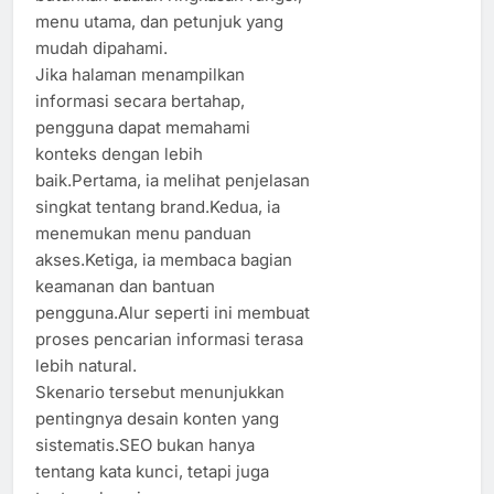
menu utama, dan petunjuk yang
mudah dipahami.
Jika halaman menampilkan
informasi secara bertahap,
pengguna dapat memahami
konteks dengan lebih
baik.Pertama, ia melihat penjelasan
singkat tentang brand.Kedua, ia
menemukan menu panduan
akses.Ketiga, ia membaca bagian
keamanan dan bantuan
pengguna.Alur seperti ini membuat
proses pencarian informasi terasa
lebih natural.
Skenario tersebut menunjukkan
pentingnya desain konten yang
sistematis.SEO bukan hanya
tentang kata kunci, tetapi juga