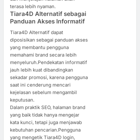
terasa lebih nyaman.
Tiara4D Alternatif sebagai
Panduan Akses Informatif
Tiara4D Alternatif dapat
diposisikan sebagai panduan akses
yang membantu pengguna
memahami brand secara lebih
menyeluruh.Pendekatan informatif
jauh lebih kuat dibandingkan
sekadar promosi, karena pengguna
saat ini cenderung mencari
kejelasan sebelum mengambil
keputusan.
Dalam praktik SEO, halaman brand
yang baik tidak hanya mengejar
kata kunci, tetapi juga menjawab
kebutuhan pencarian.Pengguna
yang mengetik Tiara4D login,