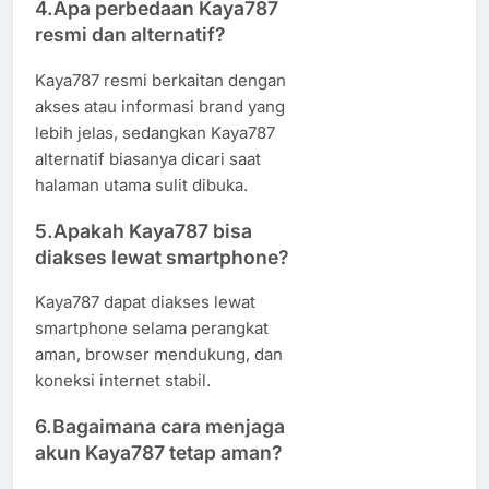
4.Apa perbedaan Kaya787
resmi dan alternatif?
Kaya787 resmi berkaitan dengan
akses atau informasi brand yang
lebih jelas, sedangkan Kaya787
alternatif biasanya dicari saat
halaman utama sulit dibuka.
5.Apakah Kaya787 bisa
diakses lewat smartphone?
Kaya787 dapat diakses lewat
smartphone selama perangkat
aman, browser mendukung, dan
koneksi internet stabil.
6.Bagaimana cara menjaga
akun Kaya787 tetap aman?