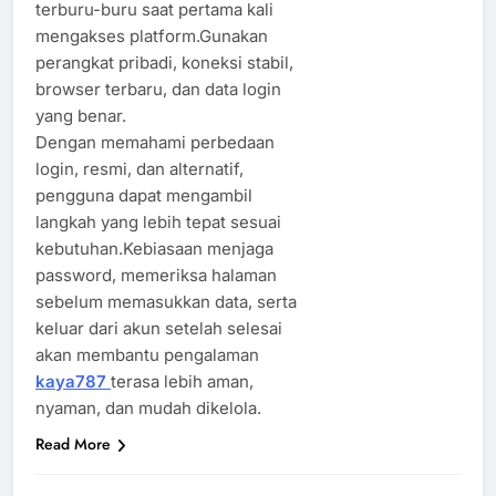
terburu-buru saat pertama kali
mengakses platform.Gunakan
perangkat pribadi, koneksi stabil,
browser terbaru, dan data login
yang benar.
Dengan memahami perbedaan
login, resmi, dan alternatif,
pengguna dapat mengambil
langkah yang lebih tepat sesuai
kebutuhan.Kebiasaan menjaga
password, memeriksa halaman
sebelum memasukkan data, serta
keluar dari akun setelah selesai
akan membantu pengalaman
kaya787
terasa lebih aman,
nyaman, dan mudah dikelola.
Read More