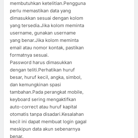
membutuhkan ketelitian.Pengguna
perlu memastikan data yang
dimasukkan sesuai dengan kolom
yang tersedia.Jika kolom meminta
username, gunakan username
yang benar.Jika kolom meminta
email atau nomor kontak, pastikan
formatnya sesuai.
Password harus dimasukkan
dengan teliti.Perhatikan huruf
besar, huruf kecil, angka, simbol,
dan kemungkinan spasi
tambahan.Pada perangkat mobile,
keyboard sering mengaktifkan
auto-correct atau huruf kapital
otomatis tanpa disadari.Kesalahan
kecil ini dapat membuat login gagal
meskipun data akun sebenarnya
benar.