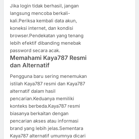
Jika login tidak berhasil, jangan
langsung mencoba berkali-
kali.Periksa kembali data akun,
koneksi internet, dan kondisi
browser.Pendekatan yang tenang
lebih efektif dibanding menebak
password secara acak.
Memahami Kaya787 Resmi
dan Alternatif
Pengguna baru sering menemukan
istilah Kaya787 resmi dan Kaya787
alternatif dalam hasil
pencarian.Keduanya memiliki
konteks berbeda.Kaya787 resmi
biasanya berkaitan dengan
pencarian akses atau informasi
brand yang lebih jelas.Sementara
Kaya787 alternatif umumnya dicari