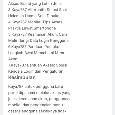
Akses Brand yang Lebih Jelas
3.Kaya787 Alternatif: Solusi Saat
Halaman Utama Sulit Dibuka
4.Kaya787 Mobile: Tips Akses
Praktis Lewat Smartphone
5.Kaya787 Keamanan Akun: Cara
Melindungi Data Login Pengguna
6.Kaya787 Panduan Pemula:
Langkah Awal Memahami Menu
Akun
7.Kaya787 Bantuan Akses: Solusi
Kendala Login dan Pengaturan
Kesimpulan
Kaya787 untuk pengguna baru
perlu dipahami melalui akses yang
jelas, keamanan akun, penggunaan
mobile, dan pengenalan menu
dasar.Pengguna sebaiknya tidak