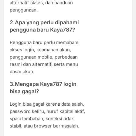
alternatif akses, dan panduan
penggunaan.
2.Apa yang perlu dipahami
pengguna baru Kaya787?
Pengguna baru perlu memahami
akses login, keamanan akun,
penggunaan mobile, perbedaan
resmi dan alternatif, serta menu
dasar akun.
3.Mengapa Kaya787 login
bisa gagal?
Login bisa gagal karena data salah,
password keliru, huruf kapital aktif,
spasi tambahan, koneksi tidak
stabil, atau browser bermasalah.