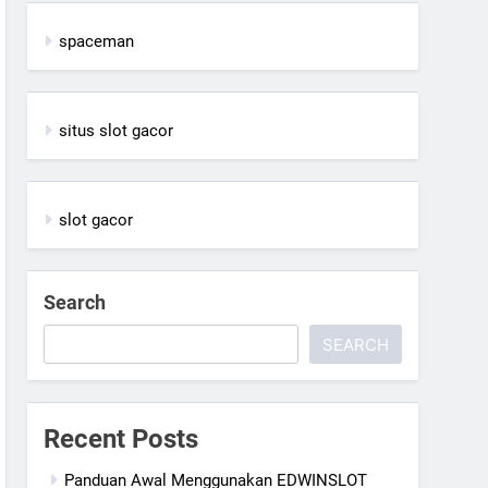
spaceman
situs slot gacor
slot gacor
Search
SEARCH
Recent Posts
Panduan Awal Menggunakan EDWINSLOT