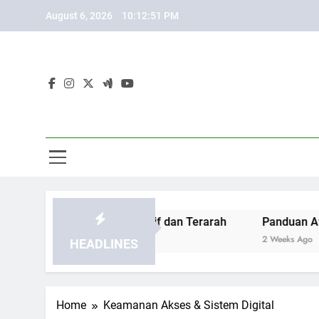
Skip
August 6, 2026
10:12:52 PM
to
content
Nur
Dapatkan 
OT secara Efektif dan Terarah
Panduan Awal Menggun
2 Weeks Ago
HEADLINES
Home
Keamanan Akses & Sistem Digital