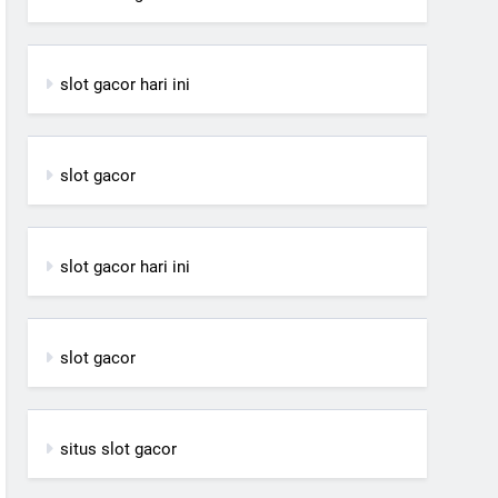
slot gacor hari ini
slot gacor
slot gacor hari ini
slot gacor
situs slot gacor