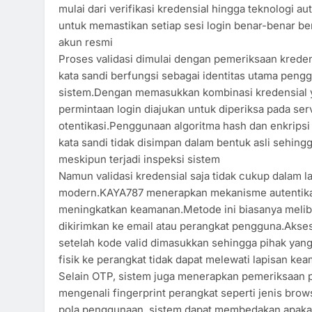
mulai dari verifikasi kredensial hingga teknologi aut
untuk memastikan setiap sesi login benar-benar ber
akun resmi
Proses validasi dimulai dengan pemeriksaan kreden
kata sandi berfungsi sebagai identitas utama peng
sistem.Dengan memasukkan kombinasi kredensial 
permintaan login diajukan untuk diperiksa pada ser
otentikasi.Penggunaan algoritma hash dan enkrips
kata sandi tidak disimpan dalam bentuk asli sehingg
meskipun terjadi inspeksi sistem
Namun validasi kredensial saja tidak cukup dalam la
modern.KAYA787 menerapkan mekanisme autentikas
meningkatkan keamanan.Metode ini biasanya meli
dikirimkan ke email atau perangkat pengguna.Akse
setelah kode valid dimasukkan sehingga pihak yang
fisik ke perangkat tidak dapat melewati lapisan kea
Selain OTP, sistem juga menerapkan pemeriksaan
mengenali fingerprint perangkat seperti jenis brows
pola penggunaan, sistem dapat membedakan apakah