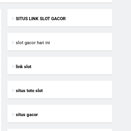
SITUS LINK SLOT GACOR
slot gacor hari ini
link slot
situs toto slot
situs gacor