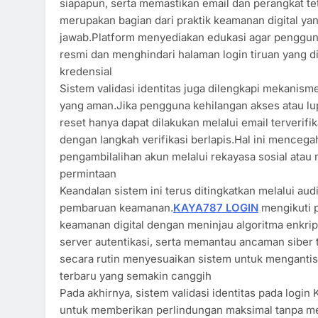
siapapun, serta memastikan email dan perangkat tet
merupakan bagian dari praktik keamanan digital y
jawab.Platform menyediakan edukasi agar penggun
resmi dan menghindari halaman login tiruan yang d
kredensial
Sistem validasi identitas juga dilengkapi mekanis
yang aman.Jika pengguna kehilangan akses atau lup
reset hanya dapat dilakukan melalui email terverifik
dengan langkah verifikasi berlapis.Hal ini menceg
pengambilalihan akun melalui rekayasa sosial atau 
permintaan
Keandalan sistem ini terus ditingkatkan melalui aud
pembaruan keamanan.
KAYA787 LOGIN
mengikuti pr
keamanan digital dengan meninjau algoritma enkri
server autentikasi, serta memantau ancaman siber 
secara rutin menyesuaikan sistem untuk mengantis
terbaru yang semakin canggih
Pada akhirnya, sistem validasi identitas pada logi
untuk memberikan perlindungan maksimal tanpa 