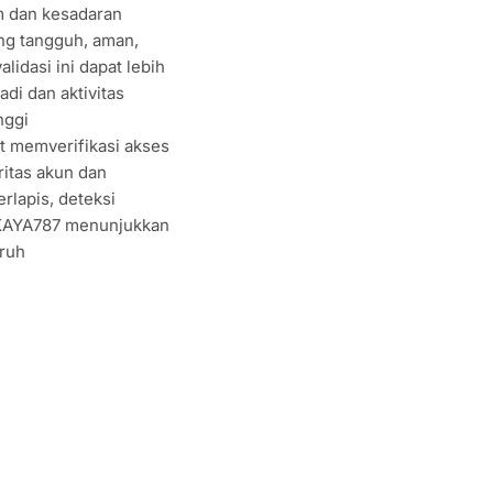
 dan kesadaran
ng tangguh, aman,
idasi ini dapat lebih
adi dan aktivitas
nggi
at memverifikasi akses
ritas akun dan
rlapis, deteksi
, KAYA787 menunjukkan
ruh