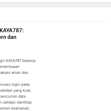
n KAYA787:
ern dan
login KAYA787 bekerja
 pemeriksaan
 akses aman dan
proses login pada
alidasi yang kuat,
 pencurian data
validasi identitas
lemen keamanan,