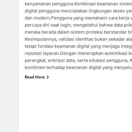
kenyamanan pengguna.Kombinasi keamanan sistem
digital pengguna menciptakan lingkungan akses ya
dan modern.Pengguna yang memahami cara kerja val
percaya diri saat login, mengetahui bahwa data prib
mereka berada dalam sistem proteksi berstandar ti
Kesimpulannya, validasi identitas bukan sekadar al
tetapi fondasi keamanan digital yang menjaga integ
reputasi layanan.Dengan menerapkan autentikasi be
perangkat, enkripsi data, serta edukasi pengguna
komitmen terhadap keamanan digital yang menyelu
Read More