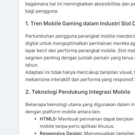
bagaimana hal ini meningkatkan aksesibilitas dan
bagi pengguna.
1. Tren Mobile Gaming dalam Industri Slot D
Pertumbuhan pengguna perangkat mobile mendorong
digital untuk mengoptimalkan permainan mereka a
layar kecil dan performa perangkat mobile. Slot mob
segmen penting dengan jumlah pemain yang terus 
tahun.
Adaptasi ini tidak hanya mencakup tampilan visual, 
mekanisme interaktif dan performa yang responsif.
2. Teknologi Pendukung Integrasi Mobile
Beberapa teknologi utama yang digunakan dalam inte
dengan platform mobile antara lain:
HTML5:
Membuat permainan dapat berjalan 
mobile tanpa perlu aplikasi khusus.
Responsive Design:
Menyesuaikan tampilan 