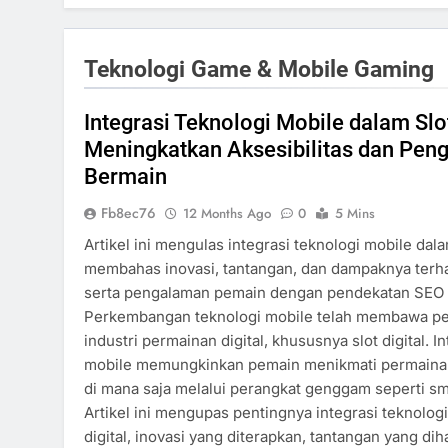
Teknologi Game & Mobile Gaming
Integrasi Teknologi Mobile dalam Slot
Meningkatkan Aksesibilitas dan Pen
Bermain
Fb8ec76
12 Months Ago
0
5 Mins
Artikel ini mengulas integrasi teknologi mobile dalam
membahas inovasi, tantangan, dan dampaknya terha
serta pengalaman pemain dengan pendekatan SEO 
Perkembangan teknologi mobile telah membawa pe
industri permainan digital, khususnya slot digital. I
mobile memungkinkan pemain menikmati permain
di mana saja melalui perangkat genggam seperti sm
Artikel ini mengupas pentingnya integrasi teknologi
digital, inovasi yang diterapkan, tantangan yang dih