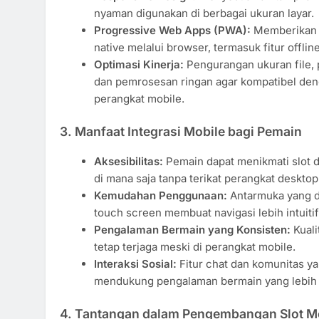
nyaman digunakan di berbagai ukuran layar.
Progressive Web Apps (PWA):
Memberikan p
native melalui browser, termasuk fitur offline
Optimasi Kinerja:
Pengurangan ukuran file,
dan pemrosesan ringan agar kompatibel deng
perangkat mobile.
3. Manfaat Integrasi Mobile bagi Pemain
Aksesibilitas:
Pemain dapat menikmati slot di
di mana saja tanpa terikat perangkat desktop
Kemudahan Penggunaan:
Antarmuka yang d
touch screen membuat navigasi lebih intuitif
Pengalaman Bermain yang Konsisten:
Kuali
tetap terjaga meski di perangkat mobile.
Interaksi Sosial:
Fitur chat dan komunitas ya
mendukung pengalaman bermain yang lebih s
4. Tantangan dalam Pengembangan Slot M