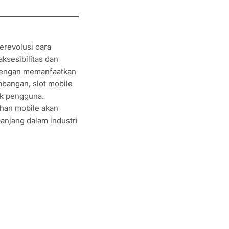
merevolusi cara
ksesibilitas dan
 Dengan memanfaatkan
bangan, slot mobile
ak pengguna.
uhan mobile akan
njang dalam industri