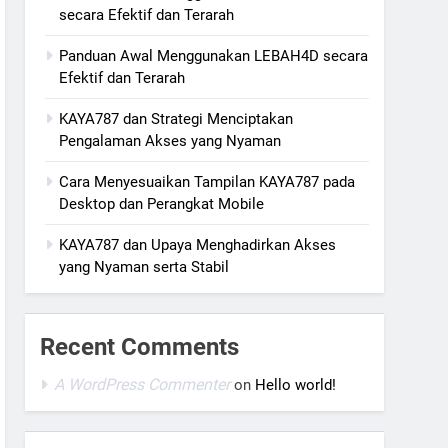
secara Efektif dan Terarah
Panduan Awal Menggunakan LEBAH4D secara
Efektif dan Terarah
KAYA787 dan Strategi Menciptakan
Pengalaman Akses yang Nyaman
Cara Menyesuaikan Tampilan KAYA787 pada
Desktop dan Perangkat Mobile
KAYA787 dan Upaya Menghadirkan Akses
yang Nyaman serta Stabil
Recent Comments
A WordPress Commenter
on
Hello world!