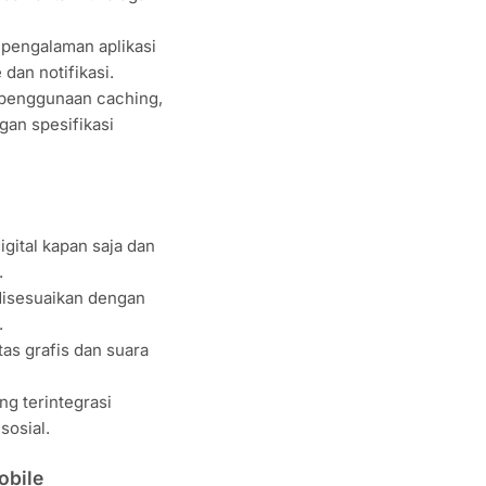
engalaman aplikasi
 dan notifikasi.
 penggunaan caching,
an spesifikasi
gital kapan saja dan
.
isesuaikan dengan
.
tas grafis dan suara
ng terintegrasi
osial.
obile