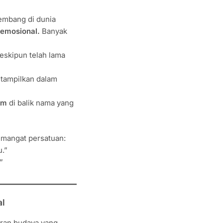
embang di dunia
 emosional.
Banyak
eskipun telah lama
itampilkan dalam
am
di balik nama yang
semangat persatuan:
u.”
”
al
ran budaya yang