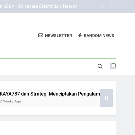
 LEBAH4D secara Efektif dan Terarah
takan Pengalaman Akses yang Nyaman
7 pada Desktop dan Perangkat Mobile
NEWSLETTER
RANDOM NEWS
DWINSLOT secara Efektif dan Terarah
tuk Hidup Sehat Dan Bersemangat.
 LEBAH4D secara Efektif dan Terarah
takan Pengalaman Akses yang Nyaman
7 pada Desktop dan Perangkat Mobile
n Strategi Menciptakan Pengalaman Akses yang Nyaman