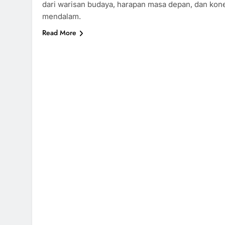
dari warisan budaya, harapan masa depan, dan kon
mendalam.
Read More