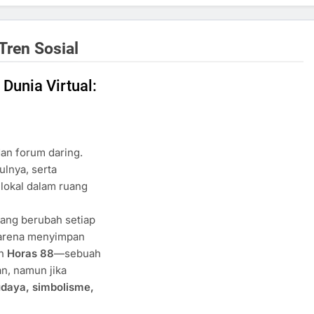
 Tren Sosial
Dunia Virtual:
dan forum daring.
sulnya, serta
lokal dalam ruang
yang berubah setiap
karena menyimpan
ah
Horas 88
—sebuah
n, namun jika
udaya, simbolisme,