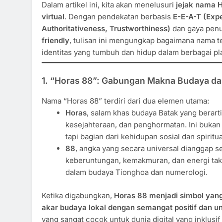
Dalam artikel ini, kita akan menelusuri
jejak nama H
virtual
. Dengan pendekatan berbasis
E-E-A-T (Expe
Authoritativeness, Trustworthiness)
dan gaya penu
friendly
, tulisan ini mengungkap bagaimana nama t
identitas yang tumbuh dan hidup dalam berbagai pl
1. “Horas 88”: Gabungan Makna Budaya dan
Nama “Horas 88” terdiri dari dua elemen utama:
Horas
, salam khas budaya Batak yang berart
kesejahteraan, dan penghormatan. Ini bukan
tapi bagian dari kehidupan sosial dan spiritu
88
, angka yang secara universal dianggap 
keberuntungan, kemakmuran, dan energi ta
dalam budaya Tionghoa dan numerologi.
Ketika digabungkan,
Horas 88 menjadi simbol yan
akar budaya lokal dengan semangat positif dan un
yang sangat cocok untuk dunia digital yang inklusif