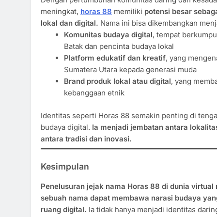
meningkat,
horas 88
memiliki
potensi besar sebag
lokal dan digital.
Nama ini bisa dikembangkan menj
Komunitas budaya digital
, tempat berkumpu
Batak dan pencinta budaya lokal
Platform edukatif dan kreatif
, yang mengen
Sumatera Utara kepada generasi muda
Brand produk lokal atau digital
, yang memba
kebanggaan etnik
Identitas seperti Horas 88 semakin penting di ten
budaya digital.
Ia menjadi jembatan antara lokalita
antara tradisi dan inovasi.
Kesimpulan
Penelusuran jejak nama Horas 88 di dunia virtu
sebuah nama dapat membawa narasi budaya yang
ruang digital.
Ia tidak hanya menjadi identitas darin