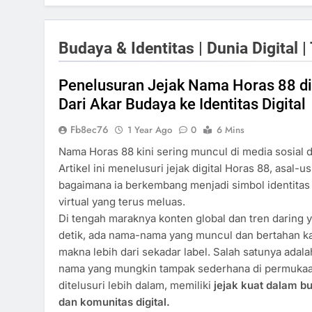
Budaya & Identitas | Dunia Digital |
Penelusuran Jejak Nama Horas 88 di 
Dari Akar Budaya ke Identitas Digital
Fb8ec76
1 Year Ago
0
6 Mins
Nama Horas 88 kini sering muncul di media sosial 
Artikel ini menelusuri jejak digital Horas 88, asal-u
bagaimana ia berkembang menjadi simbol identitas 
virtual yang terus meluas.
Di tengah maraknya konten global dan tren daring 
detik, ada nama-nama yang muncul dan bertahan 
makna lebih dari sekadar label. Salah satunya adal
nama yang mungkin tampak sederhana di permukaa
ditelusuri lebih dalam, memiliki
jejak kuat dalam b
dan komunitas digital.