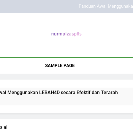
Panduan Awal Menggunakan
KAYA787 dan Strategi Mencip
Cara Menyesuaikan Tampilan KAYA78
Panduan Awal Menggunakan E
muiza Spils
Produk Kesehatan Dan Wellness Terbaik Di Nurmuiza Spils. Un
Panduan Awal Menggunakan
SAMPLE PAGE
KAYA787 dan Strategi Mencip
Cara Menyesuaikan Tampilan KAYA78
akan LEBAH4D secara Efektif dan Terarah
KAYA787 da
2 Weeks Ago
sial