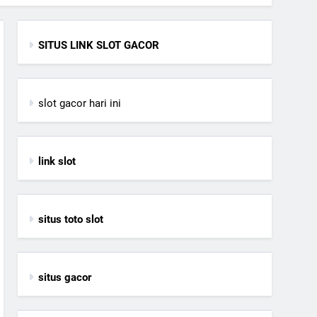
SITUS LINK SLOT GACOR
slot gacor hari ini
link slot
situs toto slot
situs gacor