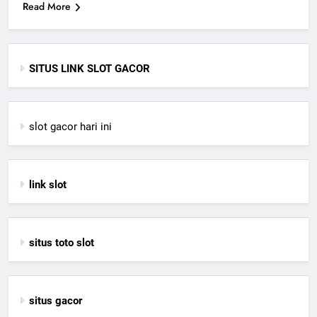
Read More
SITUS LINK SLOT GACOR
slot gacor hari ini
link slot
situs toto slot
situs gacor