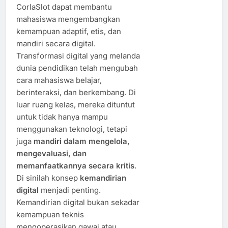
CorlaSlot dapat membantu
mahasiswa mengembangkan
kemampuan adaptif, etis, dan
mandiri secara digital.
Transformasi digital yang melanda
dunia pendidikan telah mengubah
cara mahasiswa belajar,
berinteraksi, dan berkembang. Di
luar ruang kelas, mereka dituntut
untuk tidak hanya mampu
menggunakan teknologi, tetapi
juga
mandiri dalam mengelola,
mengevaluasi, dan
memanfaatkannya secara kritis
.
Di sinilah konsep
kemandirian
digital
menjadi penting.
Kemandirian digital bukan sekadar
kemampuan teknis
mengoperasikan gawai atau