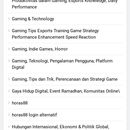
Produktivitas dalam Gaming, Esports Knowledge, Daily
Performance
Gaming & Technology
Gaming Tips Esports Training Game Strategy
Performance Enhancement Speed Reaction
Gaming, Indie Games, Horror
Gaming, Teknologi, Pengalaman Pengguna, Platform
Digital
Gaming, Tips dan Trik, Perencanaan dan Strategi Game
Gaya Hidup Digital, Event Ramadhan, Komunitas Online\
horas88
horas88 login alternatif
Hubungan Internasional, Ekonomi & Politik Global,