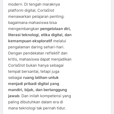
modern. Di tengah maraknya
platform digital, CorlaSlot
menawarkan pelajaran penting:
bagaimana mahasiswa bisa
mengembangkan
pengelolaan diri,
literasi teknologi, etika digital, dan
kemampuan eksploratif
melalui
pengalaman daring sehari-hari.
Dengan pendekatan reflektif dan
kritis, mahasiswa dapat menjadikan
CorlaSlot bukan hanya sebagai
tempat bersantai, tetapi juga
sebagai
ruang latihan untuk
menjadi pribadi digital yang
mandiri, bijak, dan bertanggung
jawab
. Dan inilah kompetensi yang
paling dibutuhkan dalam era di
mana teknologi tak pernah tidur.