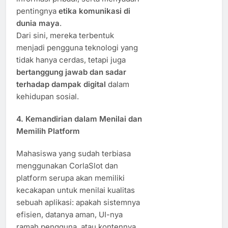
pentingnya
etika komunikasi di
dunia maya
.
Dari sini, mereka terbentuk
menjadi pengguna teknologi yang
tidak hanya cerdas, tetapi juga
bertanggung jawab dan sadar
terhadap dampak digital
dalam
kehidupan sosial.
4.
Kemandirian dalam Menilai dan
Memilih Platform
Mahasiswa yang sudah terbiasa
menggunakan CorlaSlot dan
platform serupa akan memiliki
kecakapan untuk menilai kualitas
sebuah aplikasi: apakah sistemnya
efisien, datanya aman, UI-nya
ramah pengguna, atau kontennya