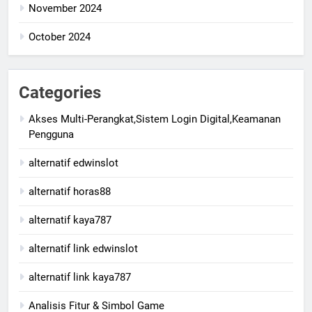
November 2024
October 2024
Categories
Akses Multi-Perangkat,Sistem Login Digital,Keamanan
Pengguna
alternatif edwinslot
alternatif horas88
alternatif kaya787
alternatif link edwinslot
alternatif link kaya787
Analisis Fitur & Simbol Game