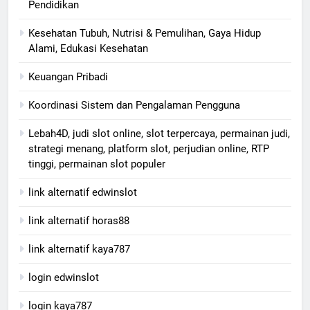
Pendidikan
Kesehatan Tubuh, Nutrisi & Pemulihan, Gaya Hidup
Alami, Edukasi Kesehatan
Keuangan Pribadi
Koordinasi Sistem dan Pengalaman Pengguna
Lebah4D, judi slot online, slot terpercaya, permainan judi,
strategi menang, platform slot, perjudian online, RTP
tinggi, permainan slot populer
link alternatif edwinslot
link alternatif horas88
link alternatif kaya787
login edwinslot
login kaya787