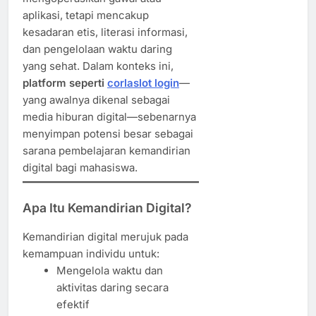
aplikasi, tetapi mencakup
kesadaran etis, literasi informasi,
dan pengelolaan waktu daring
yang sehat. Dalam konteks ini,
platform seperti
corlaslot login
—
yang awalnya dikenal sebagai
media hiburan digital—sebenarnya
menyimpan potensi besar sebagai
sarana pembelajaran kemandirian
digital bagi mahasiswa.
Apa Itu Kemandirian Digital?
Kemandirian digital merujuk pada
kemampuan individu untuk:
Mengelola waktu dan
aktivitas daring secara
efektif