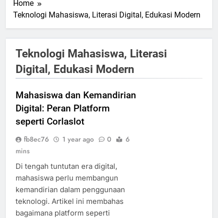
Home
Teknologi Mahasiswa, Literasi Digital, Edukasi Modern
Teknologi Mahasiswa, Literasi
Digital, Edukasi Modern
Mahasiswa dan Kemandirian
Digital: Peran Platform
seperti Corlaslot
fb8ec76
1 year ago
0
6
mins
Di tengah tuntutan era digital,
mahasiswa perlu membangun
kemandirian dalam penggunaan
teknologi. Artikel ini membahas
bagaimana platform seperti