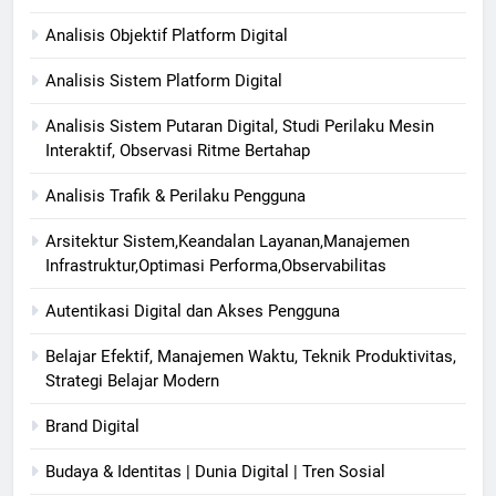
Analisis Objektif Platform Digital
Analisis Sistem Platform Digital
Analisis Sistem Putaran Digital, Studi Perilaku Mesin
Interaktif, Observasi Ritme Bertahap
Analisis Trafik & Perilaku Pengguna
Arsitektur Sistem,Keandalan Layanan,Manajemen
Infrastruktur,Optimasi Performa,Observabilitas
Autentikasi Digital dan Akses Pengguna
Belajar Efektif, Manajemen Waktu, Teknik Produktivitas,
Strategi Belajar Modern
Brand Digital
Budaya & Identitas | Dunia Digital | Tren Sosial