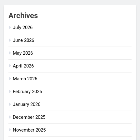
Archives
July 2026
June 2026
May 2026
April 2026
March 2026
February 2026
January 2026
December 2025
November 2025