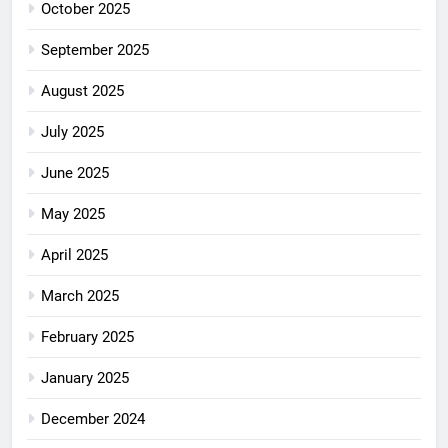
October 2025
September 2025
August 2025
July 2025
June 2025
May 2025
April 2025
March 2025
February 2025
January 2025
December 2024