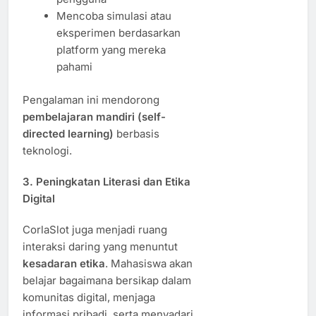
Mencoba simulasi atau
eksperimen berdasarkan
platform yang mereka
pahami
Pengalaman ini mendorong
pembelajaran mandiri (self-
directed learning)
berbasis
teknologi.
3.
Peningkatan Literasi dan Etika
Digital
CorlaSlot juga menjadi ruang
interaksi daring yang menuntut
kesadaran etika
. Mahasiswa akan
belajar bagaimana bersikap dalam
komunitas digital, menjaga
informasi pribadi, serta menyadari