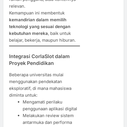
relevan.
Kemampuan ini membentuk
kemandirian dalam memilih
teknologi yang sesuai dengan
kebutuhan mereka
, baik untuk
belajar, bekerja, maupun hiburan.
Integrasi CorlaSlot dalam
Proyek Pendidikan
Beberapa universitas mulai
menggunakan pendekatan
eksploratif, di mana mahasiswa
diminta untuk:
Mengamati perilaku
penggunaan aplikasi digital
Melakukan review sistem
antarmuka dan performa