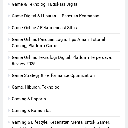
Game & Teknologi | Edukasi Digital
Game Digital & Hiburan — Panduan Keamanan
Game Online / Rekomendasi Situs
Game Online, Panduan Login, Tips Aman, Tutorial
Gaming, Platform Game
Game Online, Teknologi Digital, Platform Terpercaya,
Review 2025
Game Strategy & Performance Optimization
Game, Hiburan, Teknologi
Gaming & Esports
Gaming & Komunitas
Gaming & Lifestyle, Kesehatan Mental untuk Gamer,