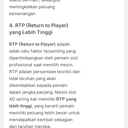
meningkatkan peluang
kemenangan.
4.
RTP (Return to Player)
yang Lebih Tinggi
RTP (Return to Player)
adalah
salah satu faktor terpenting yang
dipertimbangkan oleh pemain slot
profesional saat memilih mesin.
RTP adalah persentase teoritis dari
total taruhan yang akan
dikembalikan kepada pemain
dalam jangka panjang. Mesin slot
4D sering kali memiliki
RTP yang
lebih tinggi
, yang berarti pemain
memiliki peluang lebih besar untuk
mendapatkan kembali sebagian
dari taruhan mereka.