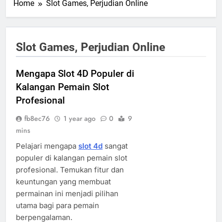
Home
Slot Games, Perjudian Online
Slot Games, Perjudian Online
Mengapa Slot 4D Populer di
Kalangan Pemain Slot
Profesional
fb8ec76
1 year ago
0
9
mins
Pelajari mengapa
slot 4d
sangat
populer di kalangan pemain slot
profesional. Temukan fitur dan
keuntungan yang membuat
permainan ini menjadi pilihan
utama bagi para pemain
berpengalaman.