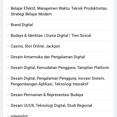
Belajar Efektif, Manajemen Waktu, Teknik Produktivitas,
Strategi Belajar Modern
Brand Digital
Budaya & Identitas | Dunia Digital | Tren Sosial
Casino, Slot Online, Jackpot
Desain Antarmuka dan Pengalaman Digital
Desain Digital, Kemudahan Pengguna, Tampilan Platform
Desain Digital, Pengalaman Pengguna, Inovasi Sistem,
Pengembangan Aplikasi, Teknologi Interaktif
Desain Permainan & Representasi Budaya
Desain UI/UX, Teknologi Digital, Studi Regional
edwinslot