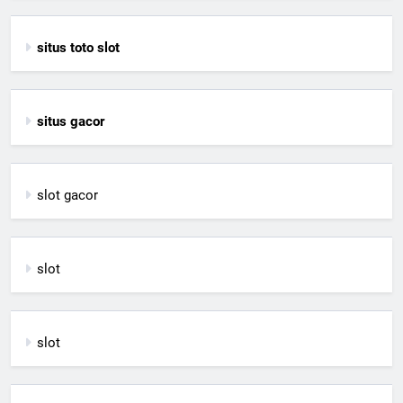
situs toto slot
situs gacor
slot gacor
slot
slot