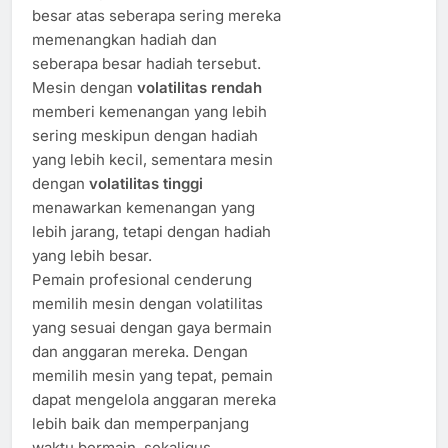
besar atas seberapa sering mereka
memenangkan hadiah dan
seberapa besar hadiah tersebut.
Mesin dengan
volatilitas rendah
memberi kemenangan yang lebih
sering meskipun dengan hadiah
yang lebih kecil, sementara mesin
dengan
volatilitas tinggi
menawarkan kemenangan yang
lebih jarang, tetapi dengan hadiah
yang lebih besar.
Pemain profesional cenderung
memilih mesin dengan volatilitas
yang sesuai dengan gaya bermain
dan anggaran mereka. Dengan
memilih mesin yang tepat, pemain
dapat mengelola anggaran mereka
lebih baik dan memperpanjang
waktu bermain, sekaligus