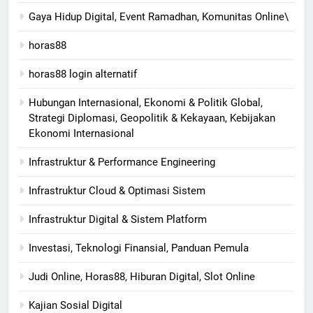
Gaya Hidup Digital, Event Ramadhan, Komunitas Online\
horas88
horas88 login alternatif
Hubungan Internasional, Ekonomi & Politik Global,
Strategi Diplomasi, Geopolitik & Kekayaan, Kebijakan
Ekonomi Internasional
Infrastruktur & Performance Engineering
Infrastruktur Cloud & Optimasi Sistem
Infrastruktur Digital & Sistem Platform
Investasi, Teknologi Finansial, Panduan Pemula
Judi Online, Horas88, Hiburan Digital, Slot Online
Kajian Sosial Digital