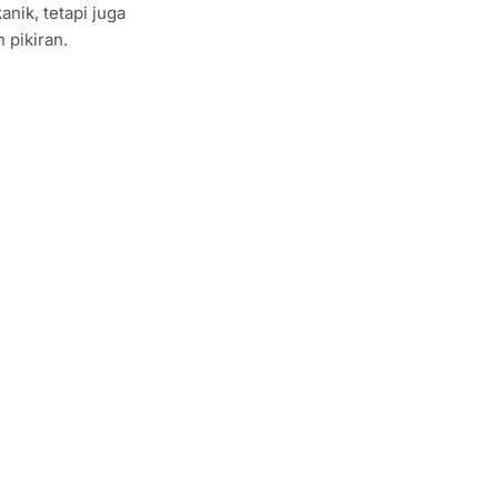
nik, tetapi juga
 pikiran.