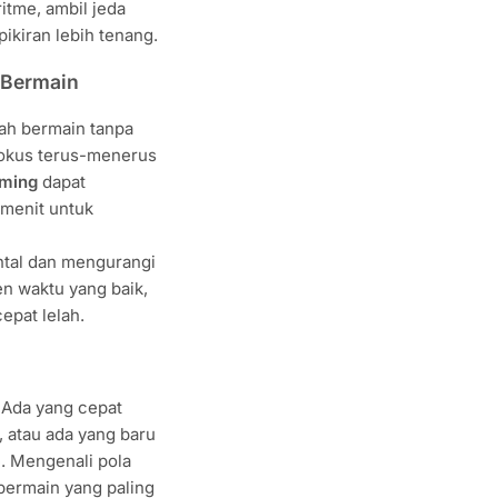
ritme, ambil jeda
pikiran lebih tenang.
 Bermain
ah bermain tanpa
fokus terus-menerus
ming
dapat
 menit untuk
ntal dan mengurangi
en waktu yang baik,
epat lelah.
 Ada yang cepat
 atau ada yang baru
. Mengenali pola
 bermain yang paling