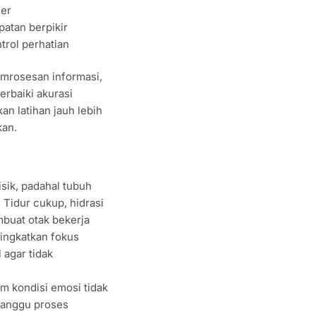
ner
atan berpikir
rol perhatian
emrosesan informasi,
rbaiki akurasi
n latihan jauh lebih
kan.
sik, padahal tubuh
 Tidur cukup, hidrasi
buat otak bekerja
ingkatkan fokus
agar tidak
m kondisi emosi tidak
gganggu proses