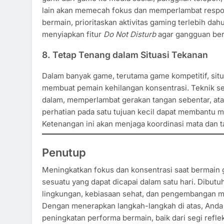
lain akan memecah fokus dan memperlambat respon
bermain, prioritaskan aktivitas gaming terlebih dah
menyiapkan fitur
Do Not Disturb
agar gangguan ber
8. Tetap Tenang dalam Situasi Tekanan
Dalam banyak game, terutama game kompetitif, situ
membuat pemain kehilangan konsentrasi. Teknik s
dalam, memperlambat gerakan tangan sebentar, at
perhatian pada satu tujuan kecil dapat membantu 
Ketenangan ini akan menjaga koordinasi mata dan t
Penutup
Meningkatkan fokus dan konsentrasi saat bermain
sesuatu yang dapat dicapai dalam satu hari. Dibut
lingkungan, kebiasaan sehat, dan pengembangan me
Dengan menerapkan langkah-langkah di atas, Anda
peningkatan performa bermain, baik dari segi refle