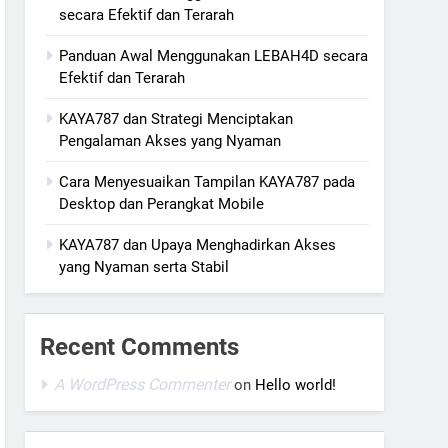
secara Efektif dan Terarah
Panduan Awal Menggunakan LEBAH4D secara
Efektif dan Terarah
KAYA787 dan Strategi Menciptakan
Pengalaman Akses yang Nyaman
Cara Menyesuaikan Tampilan KAYA787 pada
Desktop dan Perangkat Mobile
KAYA787 dan Upaya Menghadirkan Akses
yang Nyaman serta Stabil
Recent Comments
A WordPress Commenter
on
Hello world!