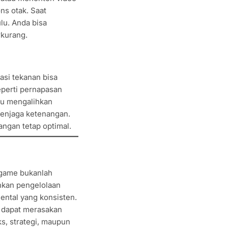
s otak. Saat
ulu. Anda bisa
kurang.
asi tekanan bisa
eperti pernapasan
au mengalihkan
menjaga ketenangan.
angan tetap optimal.
 game bukanlah
uhkan pengelolaan
ntal yang konsisten.
 dapat merasakan
ks, strategi, maupun