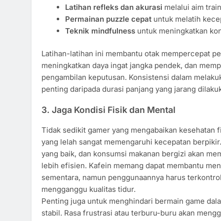
Latihan refleks dan akurasi
melalui aim trai
Permainan puzzle cepat
untuk melatih kecep
Teknik mindfulness
untuk meningkatkan kont
Latihan-latihan ini membantu otak mempercepat p
meningkatkan daya ingat jangka pendek, dan mempe
pengambilan keputusan. Konsistensi dalam melakuka
penting daripada durasi panjang yang jarang dilaku
3. Jaga Kondisi Fisik dan Mental
Tidak sedikit gamer yang mengabaikan kesehatan fi
yang lelah sangat memengaruhi kecepatan berpikir.
yang baik, dan konsumsi makanan bergizi akan mem
lebih efisien. Kafein memang dapat membantu men
sementara, namun penggunaannya harus terkontrol 
mengganggu kualitas tidur.
Penting juga untuk menghindari bermain game dala
stabil. Rasa frustrasi atau terburu-buru akan men