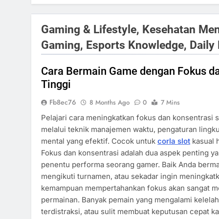
Gaming & Lifestyle, Kesehatan Men
Gaming, Esports Knowledge, Daily
Cara Bermain Game dengan Fokus da
Tinggi
Fb8ec76
8 Months Ago
0
7 Mins
Pelajari cara meningkatkan fokus dan konsentrasi 
melalui teknik manajemen waktu, pengaturan lingku
mental yang efektif. Cocok untuk
corla slot
kasual h
Fokus dan konsentrasi adalah dua aspek penting ya
penentu performa seorang gamer. Baik Anda bermai
mengikuti turnamen, atau sekadar ingin meningkatk
kemampuan mempertahankan fokus akan sangat me
permainan. Banyak pemain yang mengalami kelela
terdistraksi, atau sulit membuat keputusan cepat k