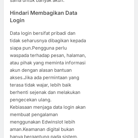
sama untuk banyak akun.
Hindari Membagikan Data
Login
Data login bersifat pribadi dan
tidak seharusnya dibagikan kepada
siapa pun.Pengguna perlu
waspada terhadap pesan, halaman,
atau pihak yang meminta informasi
akun dengan alasan bantuan
akses.Jika ada permintaan yang
terasa tidak wajar, lebih baik
berhenti sejenak dan melakukan
pengecekan ulang.
Kebiasaan menjaga data login akan
membuat pengalaman
menggunakan Edwinslot lebih
aman.Keamanan digital bukan
hanya bergantung pada sistem,