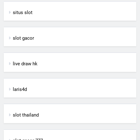
situs slot
slot gacor
live draw hk
laris4d
slot thailand