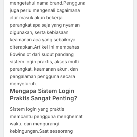
mengetahui nama brand.Pengguna
juga perlu mengenali bagaimana
alur masuk akun bekerja,
perangkat apa saja yang nyaman
digunakan, serta kebiasaan
keamanan apa yang sebaiknya
diterapkan.Artikel ini membahas
Edwinslot dari sudut pandang
sistem login praktis, akses multi
perangkat, keamanan akun, dan
pengalaman pengguna secara
menyeluruh.
Mengapa Sistem Login
Praktis Sangat Penting?
Sistem login yang praktis
membantu pengguna menghemat
waktu dan mengurangi
kebingungan.Saat seseorang