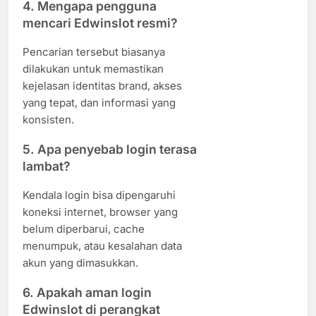
4. Mengapa pengguna
mencari Edwinslot resmi?
Pencarian tersebut biasanya
dilakukan untuk memastikan
kejelasan identitas brand, akses
yang tepat, dan informasi yang
konsisten.
5. Apa penyebab login terasa
lambat?
Kendala login bisa dipengaruhi
koneksi internet, browser yang
belum diperbarui, cache
menumpuk, atau kesalahan data
akun yang dimasukkan.
6. Apakah aman login
Edwinslot di perangkat