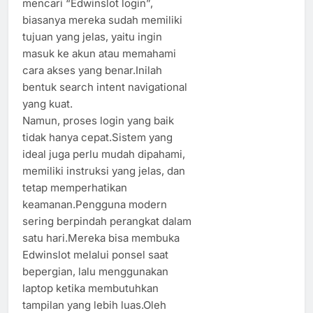
mencari “Edwinslot login”,
biasanya mereka sudah memiliki
tujuan yang jelas, yaitu ingin
masuk ke akun atau memahami
cara akses yang benar.Inilah
bentuk search intent navigational
yang kuat.
Namun, proses login yang baik
tidak hanya cepat.Sistem yang
ideal juga perlu mudah dipahami,
memiliki instruksi yang jelas, dan
tetap memperhatikan
keamanan.Pengguna modern
sering berpindah perangkat dalam
satu hari.Mereka bisa membuka
Edwinslot melalui ponsel saat
bepergian, lalu menggunakan
laptop ketika membutuhkan
tampilan yang lebih luas.Oleh