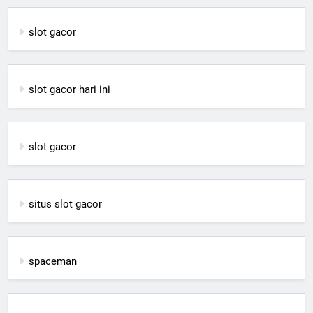
slot gacor
slot gacor hari ini
slot gacor
situs slot gacor
spaceman