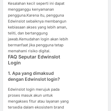
Kesalahan kecil seperti ini dapat
mengganggu kenyamanan
pengguna.Karena itu, pengguna
Edwinslot sebaiknya membangun
kebiasaan akses yang lebih aman,
teliti, dan bertanggung
jawab.Kemudahan login akan lebih
bermanfaat jika pengguna tetap
memahami risiko digital.
FAQ Seputar Edwinslot
Login
1. Apa yang dimaksud
dengan Edwinslot login?
Edwinslot login merujuk pada
proses masuk akun untuk
mengakses fitur atau layanan yang
tersedia dalam ekosistem brand