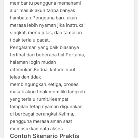
membantu pengguna memahami
alur masuk akun tanpa banyak
hambatan.Pengguna baru akan
merasa lebih nyaman jika instruksi
singkat, menu jelas, dan tampilan
tidak terlalu padat.
Pengalaman yang baik biasanya
terlihat dari beberapa hal.Pertama,
halaman login mudah
ditemukan.Kedua, kolom input
jelas dan tidak
membingungkan.Ketiga, proses
masuk akun tidak memiliki langkah
yang terlalu rumit.Keempat,
tampilan tetap nyaman digunakan
di berbagai perangkat.Kelima,
pengguna merasa aman saat
memasukkan data akses.
Contoh Skenario Praktis