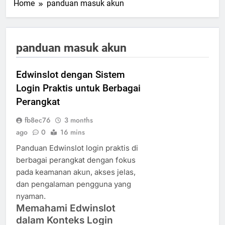
Home
panduan masuk akun
panduan masuk akun
Edwinslot dengan Sistem
Login Praktis untuk Berbagai
Perangkat
fb8ec76
3 months
ago
0
16 mins
Panduan Edwinslot login praktis di
berbagai perangkat dengan fokus
pada keamanan akun, akses jelas,
dan pengalaman pengguna yang
nyaman.
Memahami Edwinslot
dalam Konteks Login