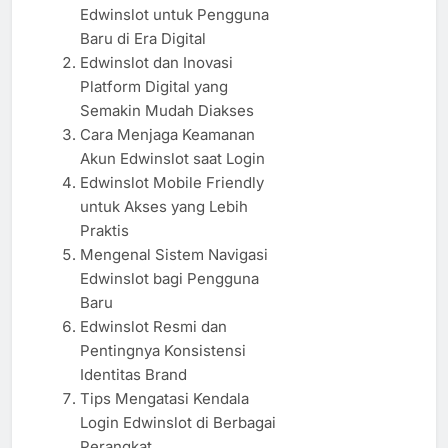
Edwinslot untuk Pengguna
Baru di Era Digital
Edwinslot dan Inovasi
Platform Digital yang
Semakin Mudah Diakses
Cara Menjaga Keamanan
Akun Edwinslot saat Login
Edwinslot Mobile Friendly
untuk Akses yang Lebih
Praktis
Mengenal Sistem Navigasi
Edwinslot bagi Pengguna
Baru
Edwinslot Resmi dan
Pentingnya Konsistensi
Identitas Brand
Tips Mengatasi Kendala
Login Edwinslot di Berbagai
Perangkat