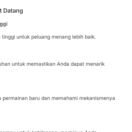
t Datang
ggi
) tinggi untuk peluang menang lebih baik.
uhan untuk memastikan Anda dapat menarik
ba permainan baru dan memahami mekanismenya