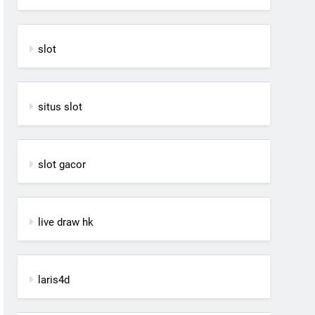
slot
situs slot
slot gacor
live draw hk
laris4d