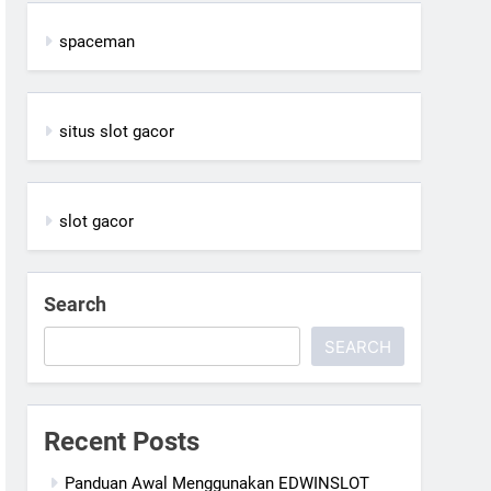
spaceman
situs slot gacor
slot gacor
Search
SEARCH
Recent Posts
Panduan Awal Menggunakan EDWINSLOT