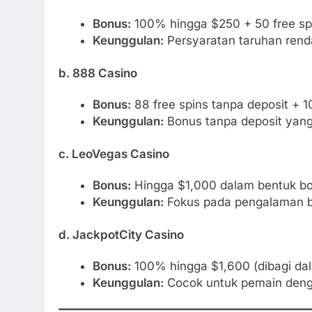
Bonus:
100% hingga $250 + 50 free sp
Keunggulan:
Persyaratan taruhan rend
b. 888 Casino
Bonus:
88 free spins tanpa deposit + 
Keunggulan:
Bonus tanpa deposit yang
c. LeoVegas Casino
Bonus:
Hingga $1,000 dalam bentuk bon
Keunggulan:
Fokus pada pengalaman b
d. JackpotCity Casino
Bonus:
100% hingga $1,600 (dibagi dal
Keunggulan:
Cocok untuk pemain deng