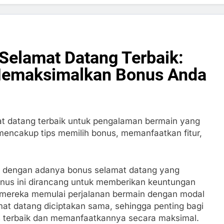
 Selamat Datang Terbaik:
Memaksimalkan Bonus Anda
 datang terbaik untuk pengalaman bermain yang
mencakup tips memilih bonus, memanfaatkan fitur,
ik dengan adanya bonus selamat datang yang
 Bonus ini dirancang untuk memberikan keuntungan
mereka memulai perjalanan bermain dengan modal
mat datang diciptakan sama, sehingga penting bagi
 terbaik dan memanfaatkannya secara maksimal.