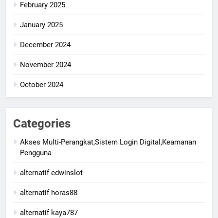
February 2025
January 2025
December 2024
November 2024
October 2024
Categories
Akses Multi-Perangkat,Sistem Login Digital,Keamanan
Pengguna
alternatif edwinslot
alternatif horas88
alternatif kaya787