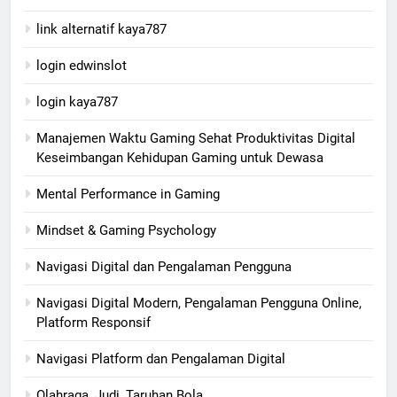
link alternatif kaya787
login edwinslot
login kaya787
Manajemen Waktu Gaming Sehat Produktivitas Digital
Keseimbangan Kehidupan Gaming untuk Dewasa
Mental Performance in Gaming
Mindset & Gaming Psychology
Navigasi Digital dan Pengalaman Pengguna
Navigasi Digital Modern, Pengalaman Pengguna Online,
Platform Responsif
Navigasi Platform dan Pengalaman Digital
Olahraga, Judi, Taruhan Bola