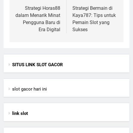
navigation
Strategi Horas88
Strategi Bermain di
dalam Menarik Minat
Kaya787: Tips untuk
Pengguna Baru di
Pemain Slot yang
Era Digital
Sukses
SITUS LINK SLOT GACOR
slot gacor hari ini
link slot