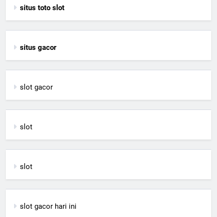
situs toto slot
situs gacor
slot gacor
slot
slot
slot gacor hari ini