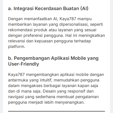
a.
Integrasi Kecerdasan Buatan (AI)
Dengan memanfaatkan AI, Kaya787 mampu
memberikan layanan yang dipersonalisasi, seperti
rekomendasi produk atau layanan yang sesuai
dengan preferensi pengguna. Hal ini meningkatkan
relevansi dan kepuasan pengguna terhadap
platform. ​
b.
Pengembangan Aplikasi Mobile yang
User-Friendly
Kaya787 mengembangkan aplikasi mobile dengan
antarmuka yang intuitif, memudahkan pengguna
dalam mengakses berbagai layanan kapan saja
dan di mana saja. Desain yang responsif dan
navigasi yang sederhana membuat pengalaman
pengguna menjadi lebih menyenangkan.