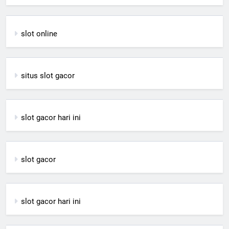
slot online
situs slot gacor
slot gacor hari ini
slot gacor
slot gacor hari ini