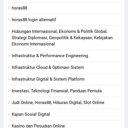
horas88
horas88 login alternatif
Hubungan Internasional, Ekonomi & Politik Global,
Strategi Diplomasi, Geopolitik & Kekayaan, Kebijakan
Ekonomi Internasional
Infrastruktur & Performance Engineering
Infrastruktur Cloud & Optimasi Sistem
Infrastruktur Digital & Sistem Platform
Investasi, Teknologi Finansial, Panduan Pemula
Judi Online, Horas88, Hiburan Digital, Slot Online
Kajian Sosial Digital
Kasino dan Perjudian Online