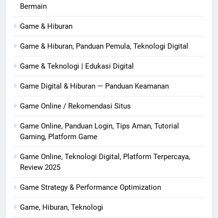
Bermain
Game & Hiburan
Game & Hiburan, Panduan Pemula, Teknologi Digital
Game & Teknologi | Edukasi Digital
Game Digital & Hiburan — Panduan Keamanan
Game Online / Rekomendasi Situs
Game Online, Panduan Login, Tips Aman, Tutorial
Gaming, Platform Game
Game Online, Teknologi Digital, Platform Terpercaya,
Review 2025
Game Strategy & Performance Optimization
Game, Hiburan, Teknologi