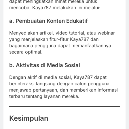
dapat meningkatkan minat mereka untuk
mencoba. Kaya787 melakukan ini melalui:​
a.
Pembuatan Konten Edukatif
Menyediakan artikel, video tutorial, atau webinar
yang menjelaskan fitur-fitur Kaya787 dan
bagaimana pengguna dapat memanfaatkannya
secara optimal.​
b.
Aktivitas di Media Sosial
Dengan aktif di media sosial, Kaya787 dapat
berinteraksi langsung dengan calon pengguna,
menjawab pertanyaan, dan memberikan informasi
terbaru tentang layanan mereka.​
Kesimpulan