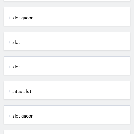
slot gacor
slot
slot
situs slot
slot gacor