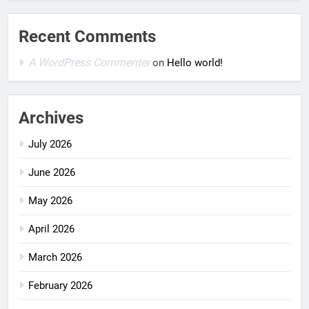
Recent Comments
A WordPress Commenter
on
Hello world!
Archives
July 2026
June 2026
May 2026
April 2026
March 2026
February 2026