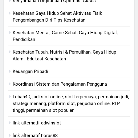
Kenyamanan Digital dan Optimasi Akses
Kesehatan Gaya Hidup Sehat Aktivitas Fisik
Pengembangan Diri Tips Kesehatan
Kesehatan Mental, Game Sehat, Gaya Hidup Digital,
Pendidikan
Kesehatan Tubuh, Nutrisi & Pemulihan, Gaya Hidup
Alami, Edukasi Kesehatan
Keuangan Pribadi
Koordinasi Sistem dan Pengalaman Pengguna
Lebah4D, judi slot online, slot terpercaya, permainan judi,
strategi menang, platform slot, perjudian online, RTP
tinggi, permainan slot populer
link alternatif edwinslot
link alternatif horas88