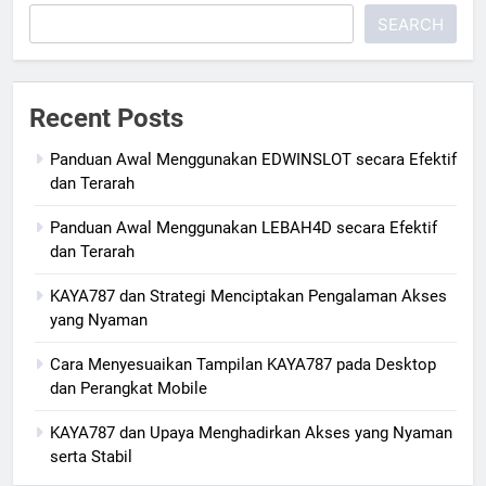
SEARCH
Recent Posts
Panduan Awal Menggunakan EDWINSLOT secara Efektif
dan Terarah
Panduan Awal Menggunakan LEBAH4D secara Efektif
dan Terarah
KAYA787 dan Strategi Menciptakan Pengalaman Akses
yang Nyaman
Cara Menyesuaikan Tampilan KAYA787 pada Desktop
dan Perangkat Mobile
KAYA787 dan Upaya Menghadirkan Akses yang Nyaman
serta Stabil