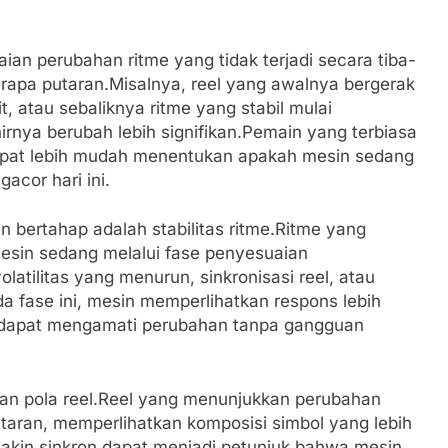
ian perubahan ritme yang tidak terjadi secara tiba-
erapa putaran.Misalnya, reel yang awalnya bergerak
, atau sebaliknya ritme yang stabil mulai
rnya berubah lebih signifikan.Pemain yang terbiasa
dapat lebih mudah menentukan apakah mesin sedang
acor hari ini.
n bertahap adalah stabilitas ritme.Ritme yang
sin sedang melalui fase penyesuaian
olatilitas yang menurun, sinkronisasi reel, atau
ada fase ini, mesin memperlihatkan respons lebih
 dapat mengamati perubahan tanpa gangguan
kan pola reel.Reel yang menunjukkan perubahan
putaran, memperlihatkan komposisi simbol yang lebih
akin sinkron dapat menjadi petunjuk bahwa mesin