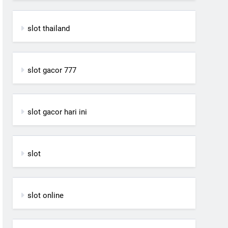
slot thailand
slot gacor 777
slot gacor hari ini
slot
slot online