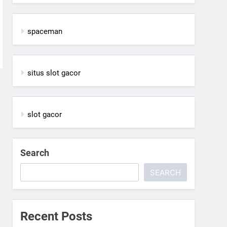
spaceman
situs slot gacor
slot gacor
Search
SEARCH
Recent Posts