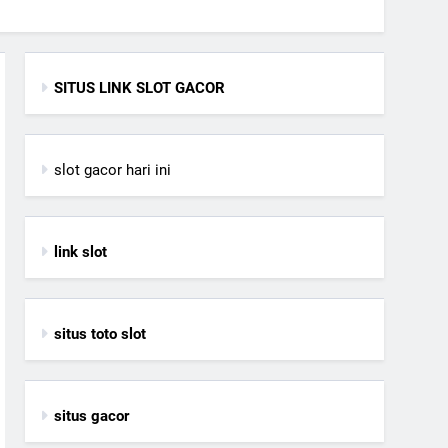
SITUS LINK SLOT GACOR
slot gacor hari ini
link slot
situs toto slot
situs gacor