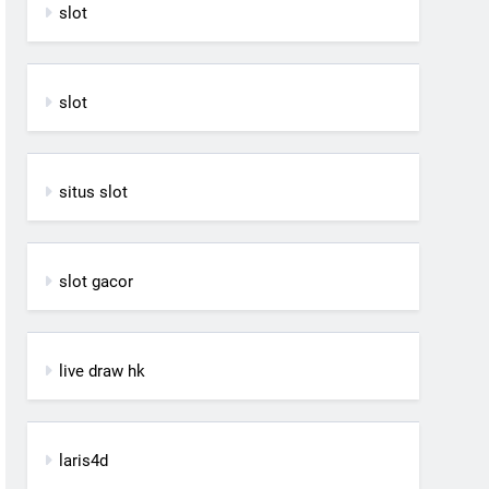
slot
slot
situs slot
slot gacor
live draw hk
laris4d