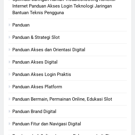
Internet Panduan Akses Login Teknologi Jaringan
Bantuan Teknis Pengguna
Panduan
Panduan & Strategi Slot
Panduan Akses dan Orientasi Digital
Panduan Akses Digital
Panduan Akses Login Praktis
Panduan Akses Platform
Panduan Bermain, Permainan Online, Edukasi Slot
Panduan Brand Digital
Panduan Fitur dan Navigasi Digital