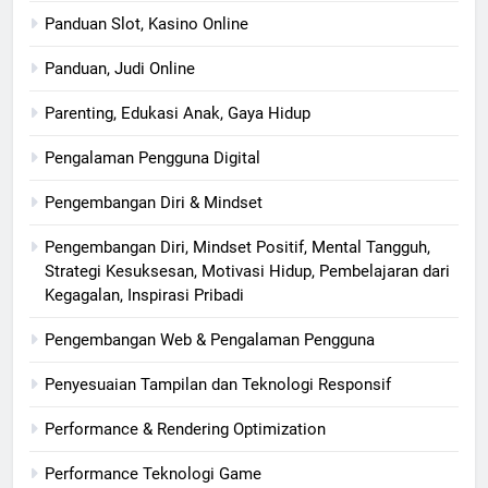
Panduan Slot, Kasino Online
Panduan, Judi Online
Parenting, Edukasi Anak, Gaya Hidup
Pengalaman Pengguna Digital
Pengembangan Diri & Mindset
Pengembangan Diri, Mindset Positif, Mental Tangguh,
Strategi Kesuksesan, Motivasi Hidup, Pembelajaran dari
Kegagalan, Inspirasi Pribadi
Pengembangan Web & Pengalaman Pengguna
Penyesuaian Tampilan dan Teknologi Responsif
Performance & Rendering Optimization
Performance Teknologi Game