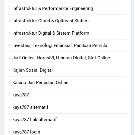
Infrastruktur & Performance Engineering
Infrastruktur Cloud & Optimasi Sistem
Infrastruktur Digital & Sistem Platform
Investasi, Teknologi Finansial, Panduan Pemula
Judi Online, Horas88, Hiburan Digital, Slot Online
Kajian Sosial Digital
Kasino dan Perjudian Online
kaya787
kaya787 alternatif
kaya787 link alternatif
kaya787 login