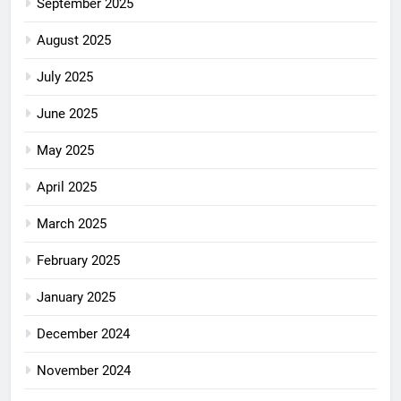
September 2025
August 2025
July 2025
June 2025
May 2025
April 2025
March 2025
February 2025
January 2025
December 2024
November 2024