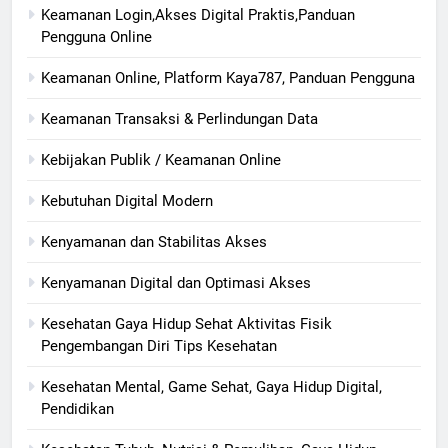
Keamanan Login,Akses Digital Praktis,Panduan
Pengguna Online
Keamanan Online, Platform Kaya787, Panduan Pengguna
Keamanan Transaksi & Perlindungan Data
Kebijakan Publik / Keamanan Online
Kebutuhan Digital Modern
Kenyamanan dan Stabilitas Akses
Kenyamanan Digital dan Optimasi Akses
Kesehatan Gaya Hidup Sehat Aktivitas Fisik
Pengembangan Diri Tips Kesehatan
Kesehatan Mental, Game Sehat, Gaya Hidup Digital,
Pendidikan