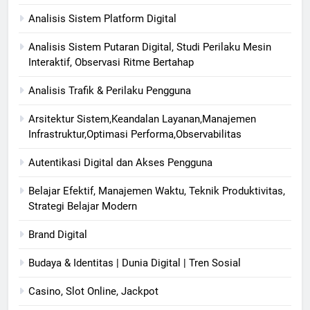
Analisis Sistem Platform Digital
Analisis Sistem Putaran Digital, Studi Perilaku Mesin
Interaktif, Observasi Ritme Bertahap
Analisis Trafik & Perilaku Pengguna
Arsitektur Sistem,Keandalan Layanan,Manajemen
Infrastruktur,Optimasi Performa,Observabilitas
Autentikasi Digital dan Akses Pengguna
Belajar Efektif, Manajemen Waktu, Teknik Produktivitas,
Strategi Belajar Modern
Brand Digital
Budaya & Identitas | Dunia Digital | Tren Sosial
Casino, Slot Online, Jackpot