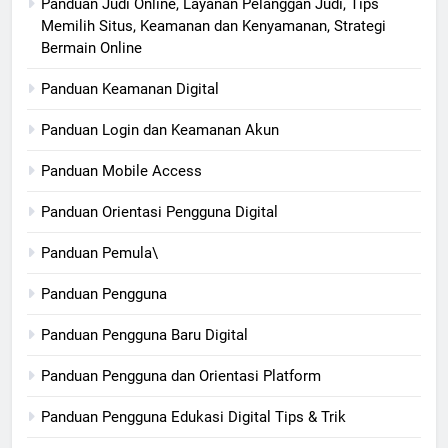
Panduan Judi Online, Layanan Pelanggan Judi, Tips
Memilih Situs, Keamanan dan Kenyamanan, Strategi
Bermain Online
Panduan Keamanan Digital
Panduan Login dan Keamanan Akun
Panduan Mobile Access
Panduan Orientasi Pengguna Digital
Panduan Pemula\
Panduan Pengguna
Panduan Pengguna Baru Digital
Panduan Pengguna dan Orientasi Platform
Panduan Pengguna Edukasi Digital Tips & Trik