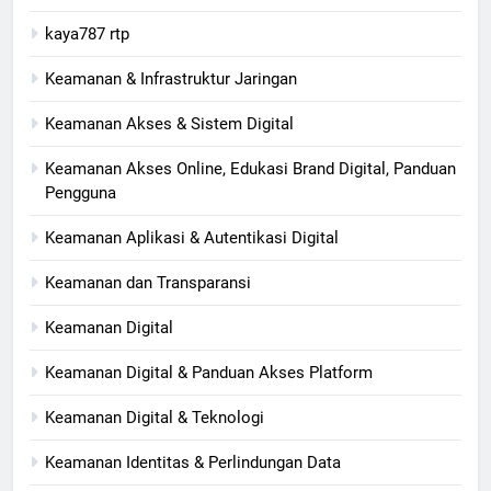
kaya787 rtp
Keamanan & Infrastruktur Jaringan
Keamanan Akses & Sistem Digital
Keamanan Akses Online, Edukasi Brand Digital, Panduan
Pengguna
Keamanan Aplikasi & Autentikasi Digital
Keamanan dan Transparansi
Keamanan Digital
Keamanan Digital & Panduan Akses Platform
Keamanan Digital & Teknologi
Keamanan Identitas & Perlindungan Data