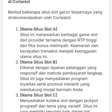
di Corlaslot
Berikut beberapa situs slot gacor terpercaya yang
direkomendasikan oleh Corlaslot:
[Nama Situs Slot A]
Situs ini menawarkan berbagai game slot
dari provider ternama dengan RTP tinggi
dan fitur bonus melimpah. Keamanan dan
kecepatan transaksi menjadi keunggulan
utama situs ini.
[Nama Situs Slot B]
Dikenal dengan layanan pelanggan yang
responsif dan metode pembayaran lengkap.
Situs ini juga menyediakan program
loyalitas serta promosi menarik yang
mendukung modal bermain Anda.
[Nama Situs Slot C]
Menyediakan koleksi slot dengan jackpot
progresif dan tema yang variatif. Situs ini
juga memiliki reputasi baik dalam hal