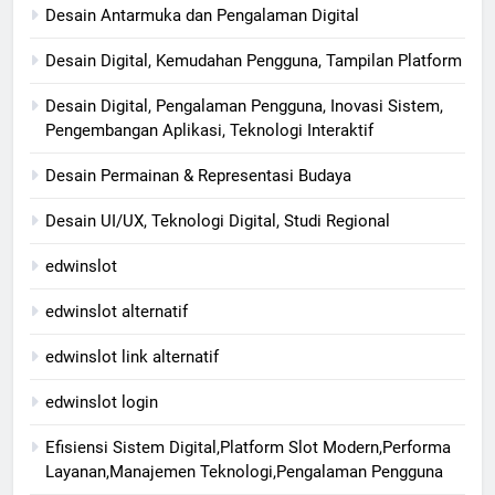
Desain Antarmuka dan Pengalaman Digital
Desain Digital, Kemudahan Pengguna, Tampilan Platform
Desain Digital, Pengalaman Pengguna, Inovasi Sistem,
Pengembangan Aplikasi, Teknologi Interaktif
Desain Permainan & Representasi Budaya
Desain UI/UX, Teknologi Digital, Studi Regional
edwinslot
edwinslot alternatif
edwinslot link alternatif
edwinslot login
Efisiensi Sistem Digital,Platform Slot Modern,Performa
Layanan,Manajemen Teknologi,Pengalaman Pengguna