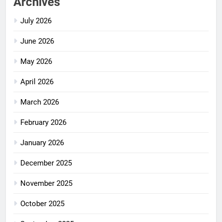
Archives
July 2026
June 2026
May 2026
April 2026
March 2026
February 2026
January 2026
December 2025
November 2025
October 2025