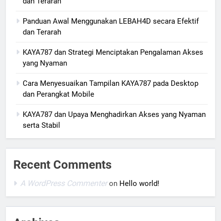
dan Terarah
Panduan Awal Menggunakan LEBAH4D secara Efektif
dan Terarah
KAYA787 dan Strategi Menciptakan Pengalaman Akses
yang Nyaman
Cara Menyesuaikan Tampilan KAYA787 pada Desktop
dan Perangkat Mobile
KAYA787 dan Upaya Menghadirkan Akses yang Nyaman
serta Stabil
Recent Comments
A WordPress Commenter
on
Hello world!