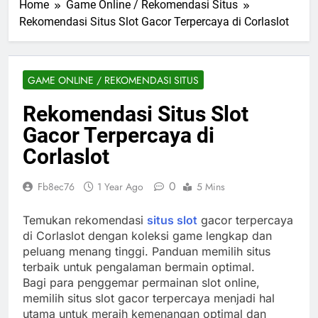
Home
Game Online / Rekomendasi Situs
Rekomendasi Situs Slot Gacor Terpercaya di Corlaslot
GAME ONLINE / REKOMENDASI SITUS
Rekomendasi Situs Slot
Gacor Terpercaya di
Corlaslot
0
Fb8ec76
1 Year Ago
5 Mins
Temukan rekomendasi
situs slot
gacor terpercaya
di Corlaslot dengan koleksi game lengkap dan
peluang menang tinggi. Panduan memilih situs
terbaik untuk pengalaman bermain optimal.
Bagi para penggemar permainan slot online,
memilih situs slot gacor terpercaya menjadi hal
utama untuk meraih kemenangan optimal dan