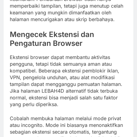
memperbaiki tampilan, tetapi juga menutup celah
keamanan yang mungkin dimanfaatkan oleh
halaman mencurigakan atau skrip berbahaya.
Mengecek Ekstensi dan
Pengaturan Browser
Ekstensi browser dapat membantu aktivitas
pengguna, tetapi tidak semuanya aman atau
kompatibel. Beberapa ekstensi pemblokir iklan,
VPN, pengelola unduhan, atau alat modifikasi
tampilan dapat mengganggu pemuatan halaman.
Jika halaman LEBAH4D alternatif tidak terbuka
normal, ekstensi bisa menjadi salah satu faktor
yang perlu diperiksa.
Cobalah membuka halaman melalui mode privat
atau incognito. Mode ini biasanya menonaktifkan
sebagian ekstensi secara otomatis, tergantung