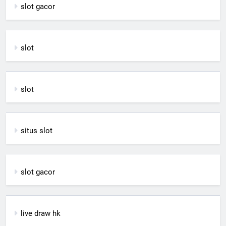
slot gacor
slot
slot
situs slot
slot gacor
live draw hk