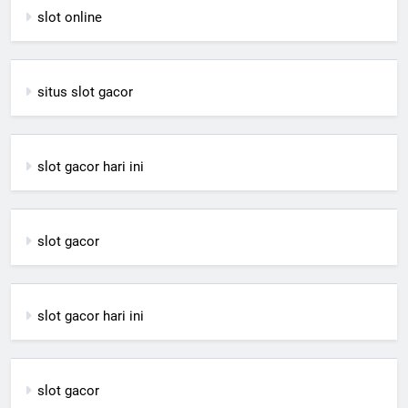
slot online
situs slot gacor
slot gacor hari ini
slot gacor
slot gacor hari ini
slot gacor