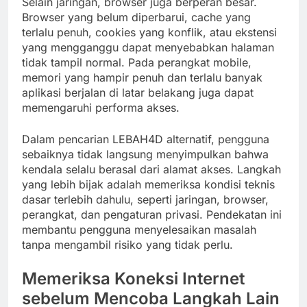
Selain jaringan, browser juga berperan besar.
Browser yang belum diperbarui, cache yang
terlalu penuh, cookies yang konflik, atau ekstensi
yang mengganggu dapat menyebabkan halaman
tidak tampil normal. Pada perangkat mobile,
memori yang hampir penuh dan terlalu banyak
aplikasi berjalan di latar belakang juga dapat
memengaruhi performa akses.
Dalam pencarian LEBAH4D alternatif, pengguna
sebaiknya tidak langsung menyimpulkan bahwa
kendala selalu berasal dari alamat akses. Langkah
yang lebih bijak adalah memeriksa kondisi teknis
dasar terlebih dahulu, seperti jaringan, browser,
perangkat, dan pengaturan privasi. Pendekatan ini
membantu pengguna menyelesaikan masalah
tanpa mengambil risiko yang tidak perlu.
Memeriksa Koneksi Internet
sebelum Mencoba Langkah Lain