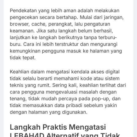
Pendekatan yang lebih aman adalah melakukan
pengecekan secara bertahap. Mulai dari jaringan,
browser, cache, perangkat, lalu pengaturan
keamanan. Jika satu langkah belum berhasil,
lanjutkan ke langkah berikutnya tanpa terburu-
buru. Cara ini lebih terstruktur dan mengurangi
kemungkinan pengguna masuk ke halaman yang
tidak tepat.
Keahlian dalam mengatasi kendala akses digital
tidak selalu berarti memahami kode atau sistem
teknis yang rumit. Sering kali, keahlian terlihat dari
cara pengguna mengevaluasi masalah dengan
tenang, tidak mudah percaya pada pop-up, dan
tidak memasukkan data pribadi sebelum yakin
dengan halaman yang digunakan.
Langkah Praktis Mengatasi
LEBAH4D Alternatif yang Tidak