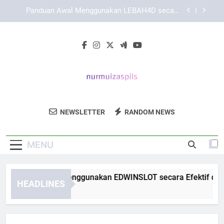
Skip
KAYA787 dan Strategi Menciptakan Pengalaman
to
Akses yang Nyaman
content
Cara Menyesuaikan Tampilan KAYA787 pada
Desktop dan Perangkat Mobile
Panduan Awal Menggunakan EDWINSLOT secara
Efektif dan Terarah
Panduan Awal Menggunakan LEBAH4D secara
Efektif dan Terarah
Nurmuiza Spils
KAYA787 dan Strategi Menciptakan Pengalaman
Dapatkan Produk Kesehatan Dan
Akses yang Nyaman
NEWSLETTER
RANDOM NEWS
Wellness Terbaik Di Nurmuiza Spils.
Cara Menyesuaikan Tampilan KAYA787 pada
Desktop dan Perangkat Mobile
Untuk Hidup Sehat Dan Bersemangat.
MENU
nduan Awal Menggunakan EDWINSLOT secara Efektif dan Ter
HEADLINES
Weeks Ago