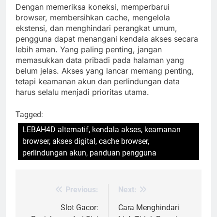
Dengan memeriksa koneksi, memperbarui
browser, membersihkan cache, mengelola
ekstensi, dan menghindari perangkat umum,
pengguna dapat menangani kendala akses secara
lebih aman. Yang paling penting, jangan
memasukkan data pribadi pada halaman yang
belum jelas. Akses yang lancar memang penting,
tetapi keamanan akun dan perlindungan data
harus selalu menjadi prioritas utama.
Tagged:
LEBAH4D alternatif, kendala akses, keamanan
browser, akses digital, cache browser,
perlindungan akun, panduan pengguna
Previous:
Next:
Post
navigation
Slot Gacor:
Cara Menghindari