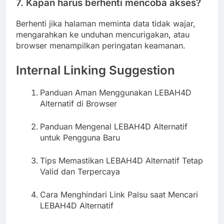
7. Kapan harus berhenti mencoba akses?
Berhenti jika halaman meminta data tidak wajar,
mengarahkan ke unduhan mencurigakan, atau
browser menampilkan peringatan keamanan.
Internal Linking Suggestion
Panduan Aman Menggunakan LEBAH4D
Alternatif di Browser
Panduan Mengenal LEBAH4D Alternatif
untuk Pengguna Baru
Tips Memastikan LEBAH4D Alternatif Tetap
Valid dan Terpercaya
Cara Menghindari Link Palsu saat Mencari
LEBAH4D Alternatif