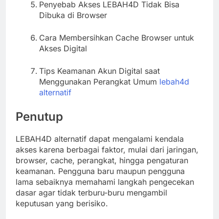
Penyebab Akses LEBAH4D Tidak Bisa
Dibuka di Browser
Cara Membersihkan Cache Browser untuk
Akses Digital
Tips Keamanan Akun Digital saat
Menggunakan Perangkat Umum
lebah4d
alternatif
Penutup
LEBAH4D alternatif dapat mengalami kendala
akses karena berbagai faktor, mulai dari jaringan,
browser, cache, perangkat, hingga pengaturan
keamanan. Pengguna baru maupun pengguna
lama sebaiknya memahami langkah pengecekan
dasar agar tidak terburu-buru mengambil
keputusan yang berisiko.