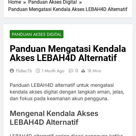
Home
Panduan Akses Digital
Panduan Mengatasi Kendala Akses LEBAH4D Alternatif
PANDUAN AKSES DIGITAL
Panduan Mengatasi Kendala
Akses LEBAH4D Alternatif
0
Fb8ec76
1 Month Ago
18 Mins
Panduan LEBAH4D alternatif untuk mengatasi
kendala akses digital dengan langkah aman, jelas,
dan fokus pada keamanan akun pengguna.
Mengenal Kendala Akses
LEBAH4D Alternatif
LEBAH4D alternatif sering dicari pengguna ketika