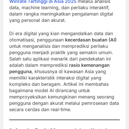
Winrate Tertinggi di Asia 2025
melalui analisis
data, machine learning, dan perilaku interaktif,
dalam rangka meningkatkan pengalaman digital
yang personal dan akurat.
Di era digital yang kian mengandalkan data dan
otomatisasi, penggunaan
kecerdasan buatan (AI)
untuk menganalisis dan memprediksi perilaku
pengguna menjadi praktik yang semakin umum.
Salah satu aplikasi menarik dari pendekatan ini
adalah dalam memprediksi
rasio kemenangan
pengguna
, khususnya di kawasan Asia yang
memiliki karakteristik interaksi digital yang
kompleks dan beragam. Artikel ini membahas
bagaimana model AI dirancang untuk
memproyeksikan kemungkinan menang seorang
pengguna dengan akurat melalui pemrosesan data
secara cerdas dan real-time.