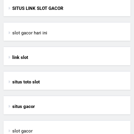
SITUS LINK SLOT GACOR
slot gacor hari ini
link slot
situs toto slot
situs gacor
slot gacor