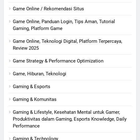
Game Online / Rekomendasi Situs
Game Online, Panduan Login, Tips Aman, Tutorial
Gaming, Platform Game
Game Online, Teknologi Digital, Platform Terpercaya,
Review 2025
Game Strategy & Performance Optimization
Game, Hiburan, Teknologi
Gaming & Esports
Gaming & Komunitas
Gaming & Lifestyle, Kesehatan Mental untuk Gamer,
Produktivitas dalam Gaming, Esports Knowledge, Daily
Performance
Gaming & Technology