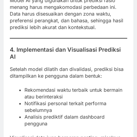
Model AI yang digunakan untuk prediksi rasio
menang harus mengakomodasi perbedaan ini.
Data harus disesuaikan dengan zona waktu,
preferensi perangkat, dan bahasa, sehingga hasil
prediksi lebih akurat dan kontekstual.
4.
Implementasi dan Visualisasi Prediksi
AI
Setelah model dilatih dan divalidasi, prediksi bisa
ditampilkan ke pengguna dalam bentuk:
Rekomendasi waktu terbaik untuk bermain
atau berinteraksi
Notifikasi personal terkait performa
sebelumnya
Analisis prediktif dalam dashboard
pengguna