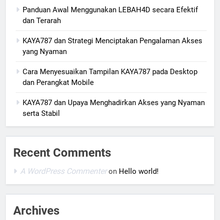
Panduan Awal Menggunakan LEBAH4D secara Efektif
dan Terarah
KAYA787 dan Strategi Menciptakan Pengalaman Akses
yang Nyaman
Cara Menyesuaikan Tampilan KAYA787 pada Desktop
dan Perangkat Mobile
KAYA787 dan Upaya Menghadirkan Akses yang Nyaman
serta Stabil
Recent Comments
A WordPress Commenter
on
Hello world!
Archives