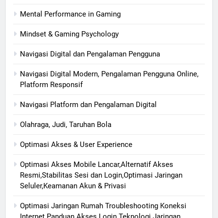
Mental Performance in Gaming
Mindset & Gaming Psychology
Navigasi Digital dan Pengalaman Pengguna
Navigasi Digital Modern, Pengalaman Pengguna Online,
Platform Responsif
Navigasi Platform dan Pengalaman Digital
Olahraga, Judi, Taruhan Bola
Optimasi Akses & User Experience
Optimasi Akses Mobile Lancar,Alternatif Akses
Resmi,Stabilitas Sesi dan Login,Optimasi Jaringan
Seluler,Keamanan Akun & Privasi
Optimasi Jaringan Rumah Troubleshooting Koneksi
Internet Panduan Akses Login Teknologi Jaringan