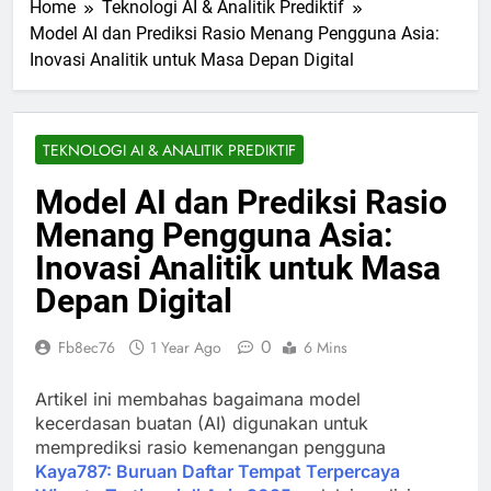
Home
Teknologi AI & Analitik Prediktif
Model AI dan Prediksi Rasio Menang Pengguna Asia:
Inovasi Analitik untuk Masa Depan Digital
TEKNOLOGI AI & ANALITIK PREDIKTIF
Model AI dan Prediksi Rasio
Menang Pengguna Asia:
Inovasi Analitik untuk Masa
Depan Digital
0
Fb8ec76
1 Year Ago
6 Mins
Artikel ini membahas bagaimana model
kecerdasan buatan (AI) digunakan untuk
memprediksi rasio kemenangan pengguna
Kaya787: Buruan Daftar Tempat Terpercaya