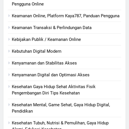
Pengguna Online
Keamanan Online, Platform Kaya787, Panduan Pengguna
Keamanan Transaksi & Perlindungan Data
Kebijakan Publik / Keamanan Online
Kebutuhan Digital Modern
Kenyamanan dan Stabilitas Akses
Kenyamanan Digital dan Optimasi Akses
Kesehatan Gaya Hidup Sehat Aktivitas Fisik
Pengembangan Diri Tips Kesehatan
Kesehatan Mental, Game Sehat, Gaya Hidup Digital,
Pendidikan
Kesehatan Tubuh, Nutrisi & Pemulihan, Gaya Hidup