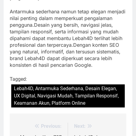
Antarmuka sederhana namun tetap elegan menjadi
nilai penting dalam memperkuat pengalaman
pengguna.Desain yang bersih, navigasi jelas,
tampilan responsif, serta informasi yang mudah
dipahami dapat membantu Lebah4D terlihat lebih
profesional dan terpercaya.Dengan konten SEO
yang natural, informatif, dan tersusun sistematis,
brand Lebah4D dapat diperkuat secara lebih
konsisten di hasil pencarian Google.
Tagged:
Lebah4D, Antarmuka Sederhana, Desain Elegan,
UX Digital, Navigasi Mudah, Tampilan Responsif,
Keamanan Akun, Platform Online
Previous:
Next:
Post