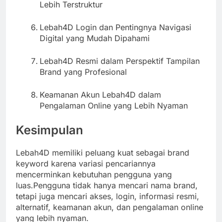
Lebih Terstruktur
Lebah4D Login dan Pentingnya Navigasi
Digital yang Mudah Dipahami
Lebah4D Resmi dalam Perspektif Tampilan
Brand yang Profesional
Keamanan Akun Lebah4D dalam
Pengalaman Online yang Lebih Nyaman
Kesimpulan
Lebah4D memiliki peluang kuat sebagai brand
keyword karena variasi pencariannya
mencerminkan kebutuhan pengguna yang
luas.Pengguna tidak hanya mencari nama brand,
tetapi juga mencari akses, login, informasi resmi,
alternatif, keamanan akun, dan pengalaman online
yang lebih nyaman.