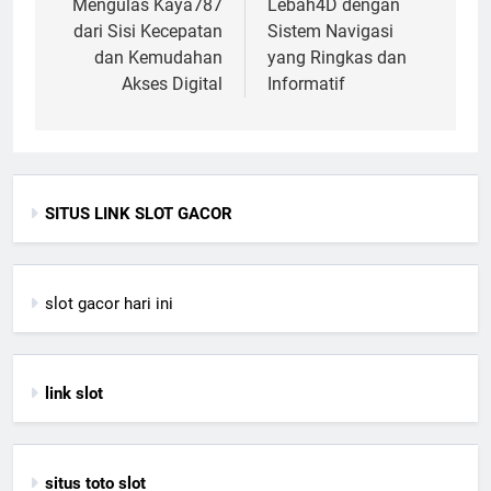
navigation
Mengulas Kaya787
Lebah4D dengan
dari Sisi Kecepatan
Sistem Navigasi
dan Kemudahan
yang Ringkas dan
Akses Digital
Informatif
SITUS LINK SLOT GACOR
slot gacor hari ini
link slot
situs toto slot