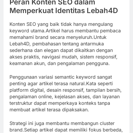
Peran Konten SEO dalam
Memperkuat Identitas Lebah4D
Konten SEO yang baik tidak hanya mengulang
keyword utama.Artikel harus membantu pembaca
memahami brand secara menyeluruh.Untuk
Lebah4D, pembahasan tentang antarmuka
sederhana dan elegan dapat dikaitkan dengan
akses praktis, navigasi mudah, sistem responsif,
keamanan akun, dan pengalaman pengguna.
Penggunaan variasi semantic keyword sangat
penting agar artikel terasa natural.Kata seperti
platform digital, desain responsif, tampilan bersih,
pengalaman online, kejelasan akses, dan layanan
terstruktur dapat memperkaya konteks tanpa
membuat artikel terasa dipaksakan.
Strategi ini juga membantu membangun cluster
brand.Setiap artikel dapat memiliki fokus berbeda,