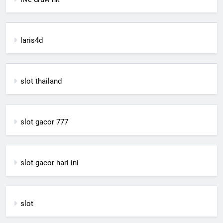
laris4d
slot thailand
slot gacor 777
slot gacor hari ini
slot