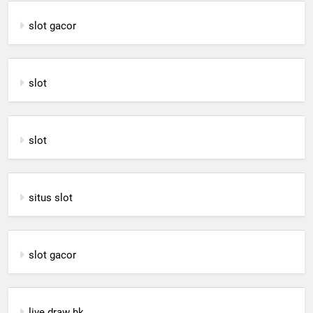
slot gacor
slot
slot
situs slot
slot gacor
live draw hk