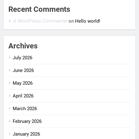
Recent Comments
A WordPress Commenter
on
Hello world!
Archives
July 2026
June 2026
May 2026
April 2026
March 2026
February 2026
January 2026