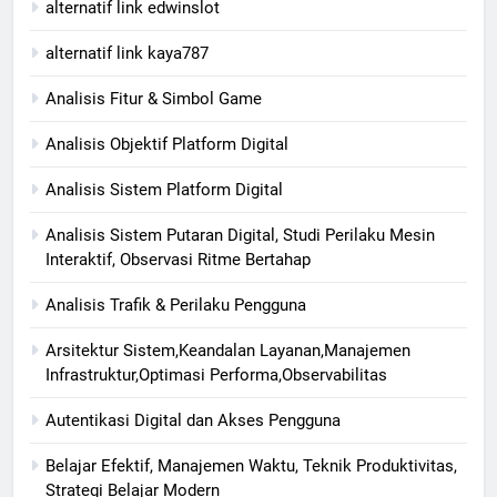
alternatif link edwinslot
alternatif link kaya787
Analisis Fitur & Simbol Game
Analisis Objektif Platform Digital
Analisis Sistem Platform Digital
Analisis Sistem Putaran Digital, Studi Perilaku Mesin
Interaktif, Observasi Ritme Bertahap
Analisis Trafik & Perilaku Pengguna
Arsitektur Sistem,Keandalan Layanan,Manajemen
Infrastruktur,Optimasi Performa,Observabilitas
Autentikasi Digital dan Akses Pengguna
Belajar Efektif, Manajemen Waktu, Teknik Produktivitas,
Strategi Belajar Modern