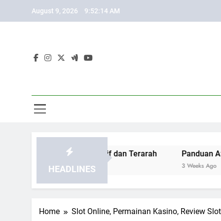
Skip
August 9, 2026
9:52:15 AM
to
content
Nur
Dapatkan 
OT secara Efektif dan Terarah
Panduan Awal Menggun
3 Weeks Ago
HEADLINES
Home
Slot Online, Permainan Kasino, Review Slot