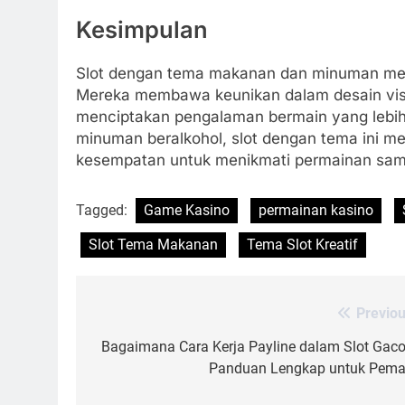
Kesimpulan
Slot dengan tema makanan dan minuman men
Mereka membawa keunikan dalam desain vis
menciptakan pengalaman bermain yang lebih 
minuman beralkohol, slot dengan tema ini 
kesempatan untuk menikmati permainan samb
Tagged:
Game Kasino
permainan kasino
Slot Tema Makanan
Tema Slot Kreatif
Previou
Post
navigation
Bagaimana Cara Kerja Payline dalam Slot Gaco
Panduan Lengkap untuk Pema