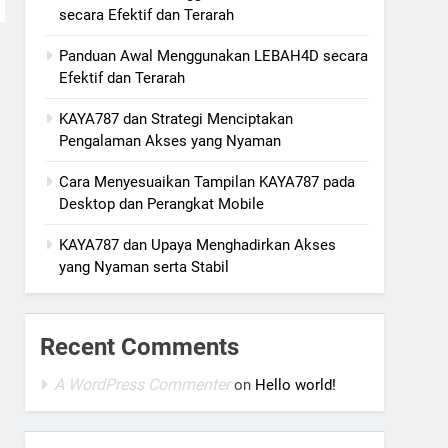
secara Efektif dan Terarah
Panduan Awal Menggunakan LEBAH4D secara
Efektif dan Terarah
KAYA787 dan Strategi Menciptakan
Pengalaman Akses yang Nyaman
Cara Menyesuaikan Tampilan KAYA787 pada
Desktop dan Perangkat Mobile
KAYA787 dan Upaya Menghadirkan Akses
yang Nyaman serta Stabil
Recent Comments
A WordPress Commenter
on
Hello world!