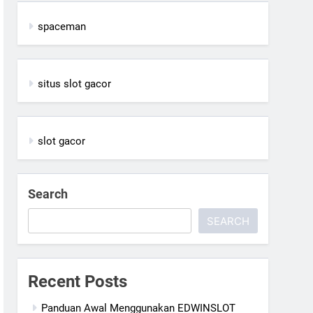
spaceman
situs slot gacor
slot gacor
Search
SEARCH
Recent Posts
Panduan Awal Menggunakan EDWINSLOT