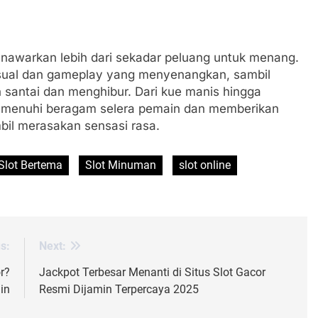
awarkan lebih dari sekadar peluang untuk menang.
ual dan gameplay yang menyenangkan, sambil
santai dan menghibur. Dari kue manis hingga
memenuhi beragam selera pemain dan memberikan
il merasakan sensasi rasa.
Slot Bertema
Slot Minuman
slot online
s:
Next:
r?
Jackpot Terbesar Menanti di Situs Slot Gacor
in
Resmi Dijamin Terpercaya 2025