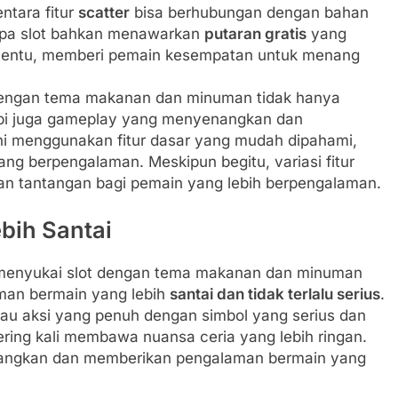
ntara fitur
scatter
bisa berhubungan dengan bahan
apa slot bahkan menawarkan
putaran gratis
yang
ertentu, memberi pemain kesempatan untuk menang
engan tema makanan dan minuman tidak hanya
api juga gameplay yang menyenangkan dan
ni menggunakan fitur dasar yang mudah dipahami,
g berpengalaman. Meskipun begitu, variasi fitur
n tantangan bagi pemain yang lebih berpengalaman.
bih Santai
menyukai slot dengan tema makanan dan minuman
an bermain yang lebih
santai dan tidak terlalu serius
.
au aksi yang penuh dengan simbol yang serius dan
ring kali membawa nuansa ceria yang lebih ringan.
nangkan dan memberikan pengalaman bermain yang