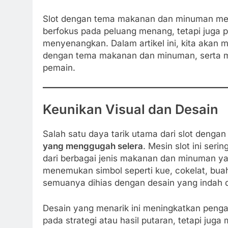
Slot dengan tema makanan dan minuman me
berfokus pada peluang menang, tetapi juga 
menyenangkan. Dalam artikel ini, kita akan m
dengan tema makanan dan minuman, serta me
pemain.
Keunikan Visual dan Desain
Salah satu daya tarik utama dari slot den
yang menggugah selera
. Mesin slot ini se
dari berbagai jenis makanan dan minuman 
menemukan simbol seperti kue, cokelat, bua
semuanya dihias dengan desain yang indah 
Desain yang menarik ini meningkatkan penga
pada strategi atau hasil putaran, tetapi jug