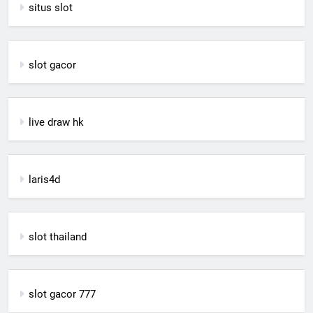
situs slot
slot gacor
live draw hk
laris4d
slot thailand
slot gacor 777