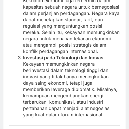
Kekuatan ekonomi juga tercermin dalam
kapasitas sebuah negara untuk bernegosiasi
dalam perjanjian perdagangan. Negara kaya
dapat menetapkan standar, tarif, dan
regulasi yang menguntungkan posisi
mereka. Selain itu, kekayaan memungkinkan
negara untuk menahan tekanan ekonomi
atau mengambil posisi strategis dalam
konflik perdagangan internasional.
Investasi pada Teknologi dan Inovasi
Kekayaan memungkinkan negara
berinvestasi dalam teknologi tinggi dan
inovasi yang tidak hanya meningkatkan
daya saing ekonomi, tetapi juga
memberikan leverage diplomatik. Misalnya,
kemampuan mengembangkan energi
terbarukan, komunikasi, atau industri
pertahanan dapat menjadi alat negosiasi
yang kuat dalam forum internasional.