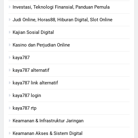
Investasi, Teknologi Finansial, Panduan Pemula
Judi Online, Horas88, Hiburan Digital, Slot Online
Kajian Sosial Digital
Kasino dan Perjudian Online
kaya787
kaya787 alternatif
kaya787 link alternatif
kaya787 login
kaya787 rtp
Keamanan & Infrastruktur Jaringan
Keamanan Akses & Sistem Digital