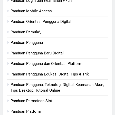
Panduan Login dan Keamanan Akun
Panduan Mobile Access
Panduan Orientasi Pengguna Digital
Panduan Pemula\
Panduan Pengguna
Panduan Pengguna Baru Digital
Panduan Pengguna dan Orientasi Platform
Panduan Pengguna Edukasi Digital Tips & Trik
Panduan Pengguna, Teknologi Digital, Keamanan Akun,
Tips Desktop, Tutorial Online
Panduan Permainan Slot
Panduan Platform