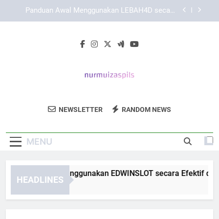
Skip
KAYA787 dan Strategi Menciptakan Pengalaman
to
Akses yang Nyaman
content
Cara Menyesuaikan Tampilan KAYA787 pada
Desktop dan Perangkat Mobile
Panduan Awal Menggunakan EDWINSLOT secara
Efektif dan Terarah
Panduan Awal Menggunakan LEBAH4D secara
Efektif dan Terarah
Nurmuiza Spils
KAYA787 dan Strategi Menciptakan Pengalaman
Dapatkan Produk Kesehatan Dan
Akses yang Nyaman
NEWSLETTER
RANDOM NEWS
Wellness Terbaik Di Nurmuiza Spils.
Cara Menyesuaikan Tampilan KAYA787 pada
Desktop dan Perangkat Mobile
Untuk Hidup Sehat Dan Bersemangat.
MENU
nduan Awal Menggunakan EDWINSLOT secara Efektif dan Ter
HEADLINES
Weeks Ago