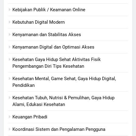
Kebijakan Publik / Keamanan Online
Kebutuhan Digital Modern
Kenyamanan dan Stabilitas Akses
Kenyamanan Digital dan Optimasi Akses
Kesehatan Gaya Hidup Sehat Aktivitas Fisik
Pengembangan Diri Tips Kesehatan
Kesehatan Mental, Game Sehat, Gaya Hidup Digital,
Pendidikan
Kesehatan Tubuh, Nutrisi & Pemulihan, Gaya Hidup
Alami, Edukasi Kesehatan
Keuangan Pribadi
Koordinasi Sistem dan Pengalaman Pengguna