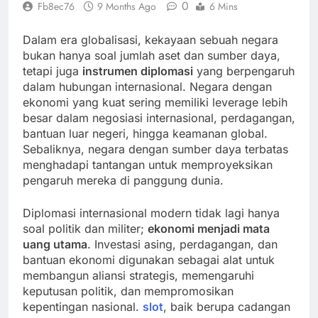
0
Fb8ec76
9 Months Ago
6 Mins
Dalam era globalisasi, kekayaan sebuah negara
bukan hanya soal jumlah aset dan sumber daya,
tetapi juga
instrumen diplomasi
yang berpengaruh
dalam hubungan internasional. Negara dengan
ekonomi yang kuat sering memiliki leverage lebih
besar dalam negosiasi internasional, perdagangan,
bantuan luar negeri, hingga keamanan global.
Sebaliknya, negara dengan sumber daya terbatas
menghadapi tantangan untuk memproyeksikan
pengaruh mereka di panggung dunia.
Diplomasi internasional modern tidak lagi hanya
soal politik dan militer;
ekonomi menjadi mata
uang utama
. Investasi asing, perdagangan, dan
bantuan ekonomi digunakan sebagai alat untuk
membangun aliansi strategis, memengaruhi
keputusan politik, dan mempromosikan
kepentingan nasional.
slot
, baik berupa cadangan