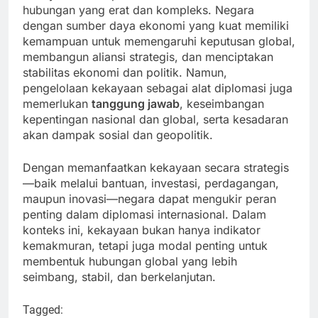
hubungan yang erat dan kompleks. Negara
dengan sumber daya ekonomi yang kuat memiliki
kemampuan untuk memengaruhi keputusan global,
membangun aliansi strategis, dan menciptakan
stabilitas ekonomi dan politik. Namun,
pengelolaan kekayaan sebagai alat diplomasi juga
memerlukan
tanggung jawab
, keseimbangan
kepentingan nasional dan global, serta kesadaran
akan dampak sosial dan geopolitik.
Dengan memanfaatkan kekayaan secara strategis
—baik melalui bantuan, investasi, perdagangan,
maupun inovasi—negara dapat mengukir peran
penting dalam diplomasi internasional. Dalam
konteks ini, kekayaan bukan hanya indikator
kemakmuran, tetapi juga modal penting untuk
membentuk hubungan global yang lebih
seimbang, stabil, dan berkelanjutan.
Tagged: