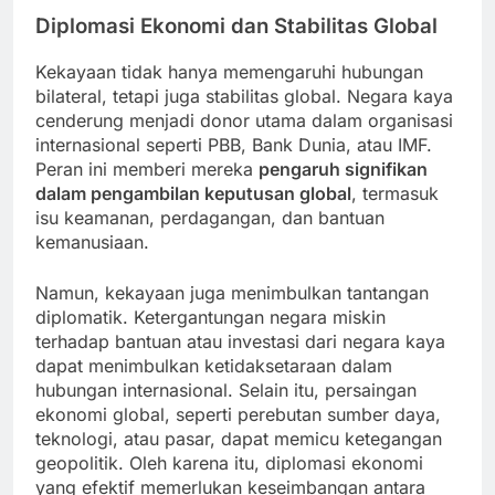
Diplomasi Ekonomi dan Stabilitas Global
Kekayaan tidak hanya memengaruhi hubungan
bilateral, tetapi juga stabilitas global. Negara kaya
cenderung menjadi donor utama dalam organisasi
internasional seperti PBB, Bank Dunia, atau IMF.
Peran ini memberi mereka
pengaruh signifikan
dalam pengambilan keputusan global
, termasuk
isu keamanan, perdagangan, dan bantuan
kemanusiaan.
Namun, kekayaan juga menimbulkan tantangan
diplomatik. Ketergantungan negara miskin
terhadap bantuan atau investasi dari negara kaya
dapat menimbulkan ketidaksetaraan dalam
hubungan internasional. Selain itu, persaingan
ekonomi global, seperti perebutan sumber daya,
teknologi, atau pasar, dapat memicu ketegangan
geopolitik. Oleh karena itu, diplomasi ekonomi
yang efektif memerlukan keseimbangan antara