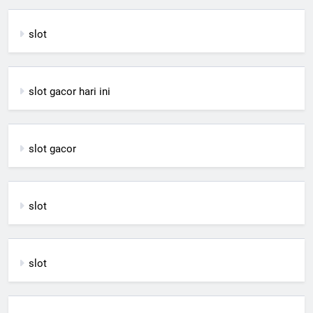
slot
slot gacor hari ini
slot gacor
slot
slot