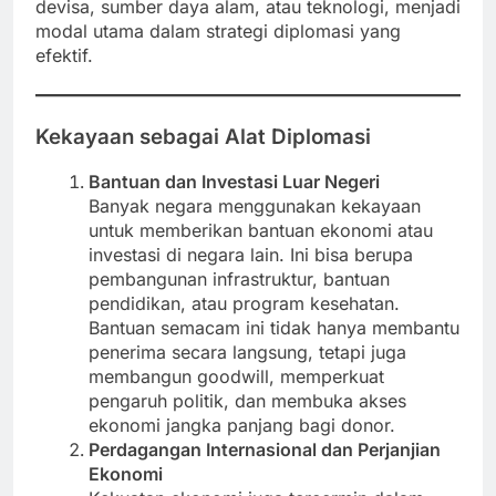
devisa, sumber daya alam, atau teknologi, menjadi
modal utama dalam strategi diplomasi yang
efektif.
Kekayaan sebagai Alat Diplomasi
Bantuan dan Investasi Luar Negeri
Banyak negara menggunakan kekayaan
untuk memberikan bantuan ekonomi atau
investasi di negara lain. Ini bisa berupa
pembangunan infrastruktur, bantuan
pendidikan, atau program kesehatan.
Bantuan semacam ini tidak hanya membantu
penerima secara langsung, tetapi juga
membangun goodwill, memperkuat
pengaruh politik, dan membuka akses
ekonomi jangka panjang bagi donor.
Perdagangan Internasional dan Perjanjian
Ekonomi