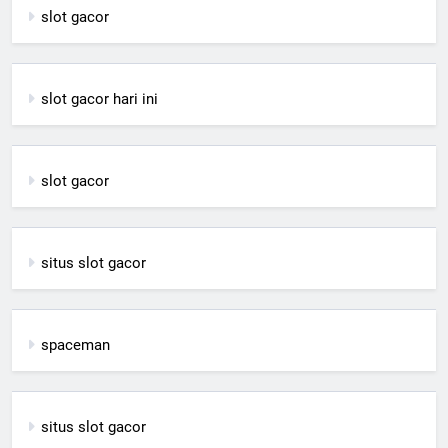
slot gacor
slot gacor hari ini
slot gacor
situs slot gacor
spaceman
situs slot gacor