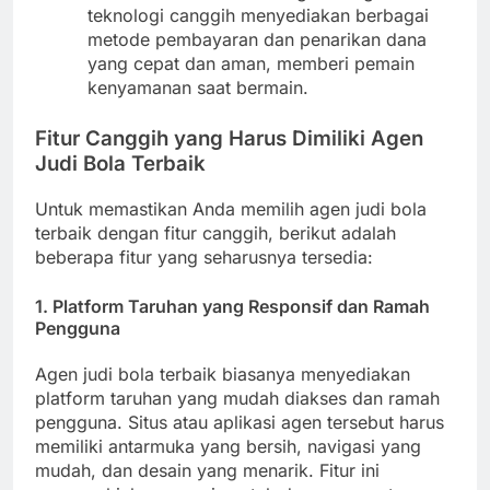
teknologi canggih menyediakan berbagai
metode pembayaran dan penarikan dana
yang cepat dan aman, memberi pemain
kenyamanan saat bermain.
Fitur Canggih yang Harus Dimiliki Agen
Judi Bola Terbaik
Untuk memastikan Anda memilih agen judi bola
terbaik dengan fitur canggih, berikut adalah
beberapa fitur yang seharusnya tersedia:
1.
Platform Taruhan yang Responsif dan Ramah
Pengguna
Agen judi bola terbaik biasanya menyediakan
platform taruhan yang mudah diakses dan ramah
pengguna. Situs atau aplikasi agen tersebut harus
memiliki antarmuka yang bersih, navigasi yang
mudah, dan desain yang menarik. Fitur ini