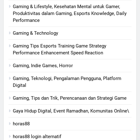
Gaming & Lifestyle, Kesehatan Mental untuk Gamer,
Produktivitas dalam Gaming, Esports Knowledge, Daily
Performance
Gaming & Technology
Gaming Tips Esports Training Game Strategy
Performance Enhancement Speed Reaction
Gaming, Indie Games, Horror
Gaming, Teknologi, Pengalaman Pengguna, Platform
Digital
Gaming, Tips dan Trik, Perencanaan dan Strategi Game
Gaya Hidup Digital, Event Ramadhan, Komunitas Online\
horas88
horas88 login alternatif