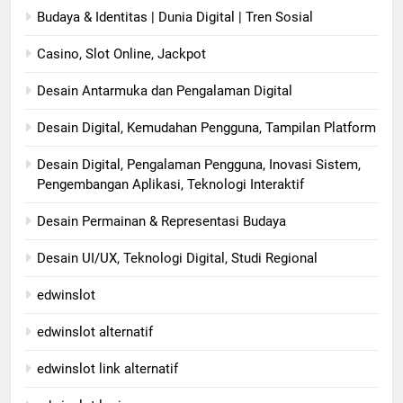
Budaya & Identitas | Dunia Digital | Tren Sosial
Casino, Slot Online, Jackpot
Desain Antarmuka dan Pengalaman Digital
Desain Digital, Kemudahan Pengguna, Tampilan Platform
Desain Digital, Pengalaman Pengguna, Inovasi Sistem,
Pengembangan Aplikasi, Teknologi Interaktif
Desain Permainan & Representasi Budaya
Desain UI/UX, Teknologi Digital, Studi Regional
edwinslot
edwinslot alternatif
edwinslot link alternatif