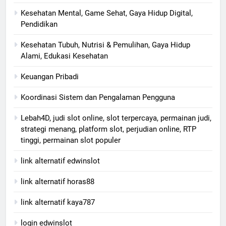
Kesehatan Mental, Game Sehat, Gaya Hidup Digital,
Pendidikan
Kesehatan Tubuh, Nutrisi & Pemulihan, Gaya Hidup
Alami, Edukasi Kesehatan
Keuangan Pribadi
Koordinasi Sistem dan Pengalaman Pengguna
Lebah4D, judi slot online, slot terpercaya, permainan judi,
strategi menang, platform slot, perjudian online, RTP
tinggi, permainan slot populer
link alternatif edwinslot
link alternatif horas88
link alternatif kaya787
login edwinslot