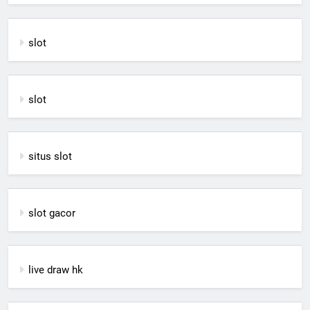
slot
slot
situs slot
slot gacor
live draw hk