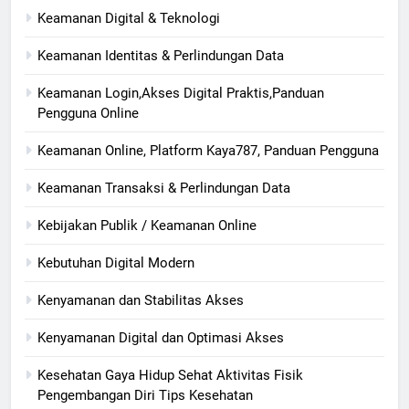
Keamanan Digital & Teknologi
Keamanan Identitas & Perlindungan Data
Keamanan Login,Akses Digital Praktis,Panduan
Pengguna Online
Keamanan Online, Platform Kaya787, Panduan Pengguna
Keamanan Transaksi & Perlindungan Data
Kebijakan Publik / Keamanan Online
Kebutuhan Digital Modern
Kenyamanan dan Stabilitas Akses
Kenyamanan Digital dan Optimasi Akses
Kesehatan Gaya Hidup Sehat Aktivitas Fisik
Pengembangan Diri Tips Kesehatan