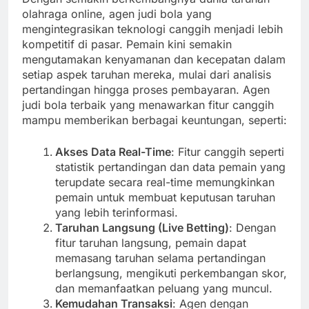
olahraga online, agen judi bola yang
mengintegrasikan teknologi canggih menjadi lebih
kompetitif di pasar. Pemain kini semakin
mengutamakan kenyamanan dan kecepatan dalam
setiap aspek taruhan mereka, mulai dari analisis
pertandingan hingga proses pembayaran. Agen
judi bola terbaik yang menawarkan fitur canggih
mampu memberikan berbagai keuntungan, seperti:
Akses Data Real-Time
: Fitur canggih seperti
statistik pertandingan dan data pemain yang
terupdate secara real-time memungkinkan
pemain untuk membuat keputusan taruhan
yang lebih terinformasi.
Taruhan Langsung (Live Betting)
: Dengan
fitur taruhan langsung, pemain dapat
memasang taruhan selama pertandingan
berlangsung, mengikuti perkembangan skor,
dan memanfaatkan peluang yang muncul.
Kemudahan Transaksi
: Agen dengan