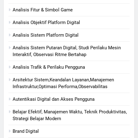
Analisis Fitur & Simbol Game
Analisis Objektif Platform Digital
Analisis Sistem Platform Digital
Analisis Sistem Putaran Digital, Studi Perilaku Mesin
Interaktif, Observasi Ritme Bertahap
Analisis Trafik & Perilaku Pengguna
Arsitektur Sistem,Keandalan Layanan,Manajemen
Infrastruktur,Optimasi Performa,Observabilitas
Autentikasi Digital dan Akses Pengguna
Belajar Efektif, Manajemen Waktu, Teknik Produktivitas,
Strategi Belajar Modern
Brand Digital