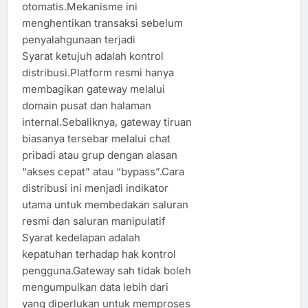
otomatis.Mekanisme ini
menghentikan transaksi sebelum
penyalahgunaan terjadi
Syarat ketujuh adalah kontrol
distribusi.Platform resmi hanya
membagikan gateway melalui
domain pusat dan halaman
internal.Sebaliknya, gateway tiruan
biasanya tersebar melalui chat
pribadi atau grup dengan alasan
“akses cepat” atau “bypass”.Cara
distribusi ini menjadi indikator
utama untuk membedakan saluran
resmi dan saluran manipulatif
Syarat kedelapan adalah
kepatuhan terhadap hak kontrol
pengguna.Gateway sah tidak boleh
mengumpulkan data lebih dari
yang diperlukan untuk memproses