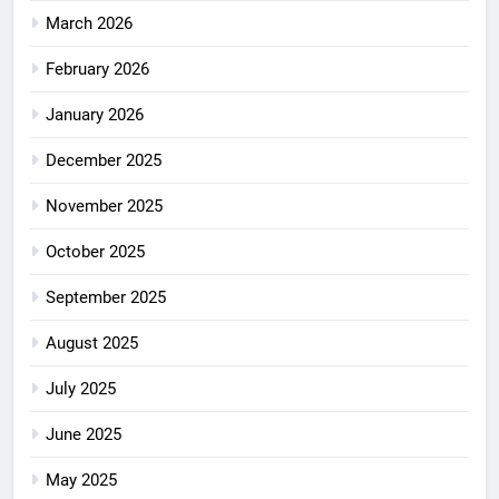
March 2026
February 2026
January 2026
December 2025
November 2025
October 2025
September 2025
August 2025
July 2025
June 2025
May 2025