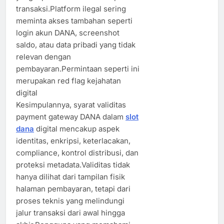
transaksi.Platform ilegal sering
meminta akses tambahan seperti
login akun DANA, screenshot
saldo, atau data pribadi yang tidak
relevan dengan
pembayaran.Permintaan seperti ini
merupakan red flag kejahatan
digital
Kesimpulannya, syarat validitas
payment gateway DANA dalam
slot
dana
digital mencakup aspek
identitas, enkripsi, keterlacakan,
compliance, kontrol distribusi, dan
proteksi metadata.Validitas tidak
hanya dilihat dari tampilan fisik
halaman pembayaran, tetapi dari
proses teknis yang melindungi
jalur transaksi dari awal hingga