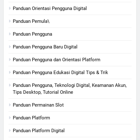
Panduan Orientasi Pengguna Digital
Panduan Pemula\
Panduan Pengguna
Panduan Pengguna Baru Digital
Panduan Pengguna dan Orientasi Platform
Panduan Pengguna Edukasi Digital Tips & Trik
Panduan Pengguna, Teknologi Digital, Keamanan Akun,
Tips Desktop, Tutorial Online
Panduan Permainan Slot
Panduan Platform
Panduan Platform Digital