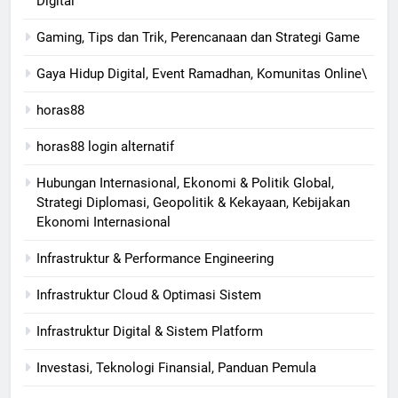
Digital
Gaming, Tips dan Trik, Perencanaan dan Strategi Game
Gaya Hidup Digital, Event Ramadhan, Komunitas Online\
horas88
horas88 login alternatif
Hubungan Internasional, Ekonomi & Politik Global,
Strategi Diplomasi, Geopolitik & Kekayaan, Kebijakan
Ekonomi Internasional
Infrastruktur & Performance Engineering
Infrastruktur Cloud & Optimasi Sistem
Infrastruktur Digital & Sistem Platform
Investasi, Teknologi Finansial, Panduan Pemula