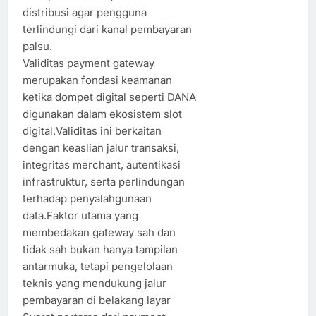
distribusi agar pengguna
terlindungi dari kanal pembayaran
palsu.
Validitas payment gateway
merupakan fondasi keamanan
ketika dompet digital seperti DANA
digunakan dalam ekosistem slot
digital.Validitas ini berkaitan
dengan keaslian jalur transaksi,
integritas merchant, autentikasi
infrastruktur, serta perlindungan
terhadap penyalahgunaan
data.Faktor utama yang
membedakan gateway sah dan
tidak sah bukan hanya tampilan
antarmuka, tetapi pengelolaan
teknis yang mendukung jalur
pembayaran di belakang layar