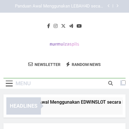
Skip
Panduan Awal Menggunakan LEBAH4D secara
to
Efektif dan Terarah
content
KAYA787 dan Strategi Menciptakan Pengalaman
Akses yang Nyaman
Cara Menyesuaikan Tampilan KAYA787 pada
Desktop dan Perangkat Mobile
Panduan Awal Menggunakan EDWINSLOT secara
Efektif dan Terarah
Nurmuiza Spils
Panduan Awal Menggunakan LEBAH4D secara
Dapatkan Produk Kesehatan Dan
Efektif dan Terarah
NEWSLETTER
RANDOM NEWS
Wellness Terbaik Di Nurmuiza Spils.
KAYA787 dan Strategi Menciptakan Pengalaman
Akses yang Nyaman
Untuk Hidup Sehat Dan Bersemangat.
Cara Menyesuaikan Tampilan KAYA787 pada
MENU
Desktop dan Perangkat Mobile
Panduan Awal Menggunakan EDWINSLOT secara Efektif 
HEADLINES
2 Weeks Ago