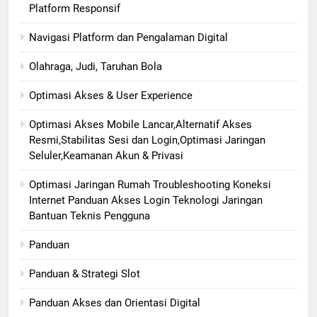
Platform Responsif
Navigasi Platform dan Pengalaman Digital
Olahraga, Judi, Taruhan Bola
Optimasi Akses & User Experience
Optimasi Akses Mobile Lancar,Alternatif Akses
Resmi,Stabilitas Sesi dan Login,Optimasi Jaringan
Seluler,Keamanan Akun & Privasi
Optimasi Jaringan Rumah Troubleshooting Koneksi
Internet Panduan Akses Login Teknologi Jaringan
Bantuan Teknis Pengguna
Panduan
Panduan & Strategi Slot
Panduan Akses dan Orientasi Digital