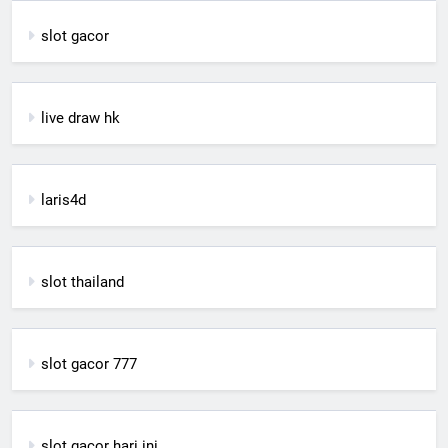
slot gacor
live draw hk
laris4d
slot thailand
slot gacor 777
slot gacor hari ini