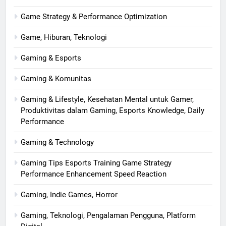
Game Strategy & Performance Optimization
Game, Hiburan, Teknologi
Gaming & Esports
Gaming & Komunitas
Gaming & Lifestyle, Kesehatan Mental untuk Gamer,
Produktivitas dalam Gaming, Esports Knowledge, Daily
Performance
Gaming & Technology
Gaming Tips Esports Training Game Strategy
Performance Enhancement Speed Reaction
Gaming, Indie Games, Horror
Gaming, Teknologi, Pengalaman Pengguna, Platform