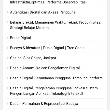
Infrastruktur,Optimasi Performa,Observabilitas
Autentikasi Digital dan Akses Pengguna
Belajar Efektif, Manajemen Waktu, Teknik Produktivitas,
Strategi Belajar Modern
Brand Digital
Budaya & Identitas | Dunia Digital | Tren Sosial
Casino, Slot Online, Jackpot
Desain Antarmuka dan Pengalaman Digital
Desain Digital, Kemudahan Pengguna, Tampilan Platform
Desain Digital, Pengalaman Pengguna, Inovasi Sistem,
Pengembangan Aplikasi, Teknologi Interaktif
Desain Permainan & Representasi Budaya