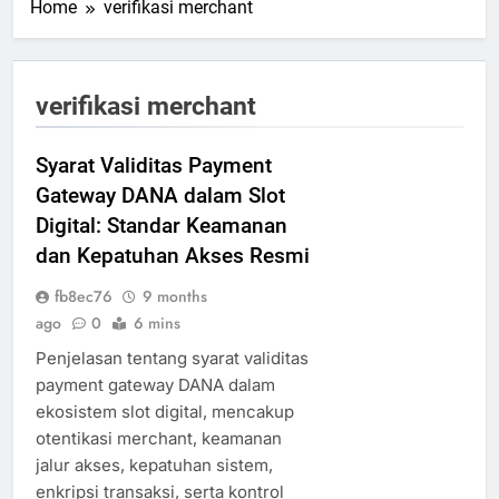
Home
verifikasi merchant
verifikasi merchant
Syarat Validitas Payment
Gateway DANA dalam Slot
Digital: Standar Keamanan
dan Kepatuhan Akses Resmi
fb8ec76
9 months
ago
0
6 mins
Penjelasan tentang syarat validitas
payment gateway DANA dalam
ekosistem slot digital, mencakup
otentikasi merchant, keamanan
jalur akses, kepatuhan sistem,
enkripsi transaksi, serta kontrol