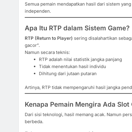
Semua pemain mendapatkan hasil dari sistem yang
independen.
Apa Itu RTP dalam Sistem Game?
RTP (Return to Player)
sering disalahartikan sebaga
gacor”.
Namun secara teknis:
RTP adalah nilai statistik jangka panjang
Tidak menentukan hasil individu
Dihitung dari jutaan putaran
Artinya, RTP tidak mempengaruhi hasil jangka pend
Kenapa Pemain Mengira Ada Slot
Dari sisi teknologi, hasil memang acak. Namun per
berbeda.