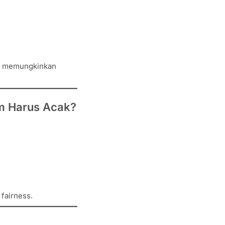
ng memungkinkan
em Harus Acak?
 fairness.