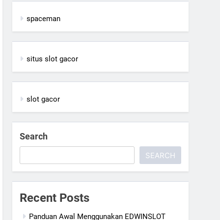
spaceman
situs slot gacor
slot gacor
Search
SEARCH
Recent Posts
Panduan Awal Menggunakan EDWINSLOT