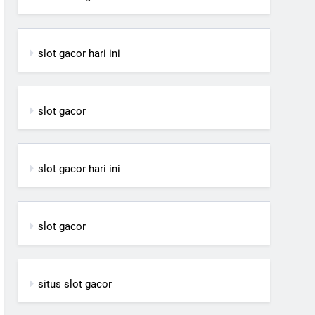
slot gacor hari ini
slot gacor
slot gacor hari ini
slot gacor
situs slot gacor