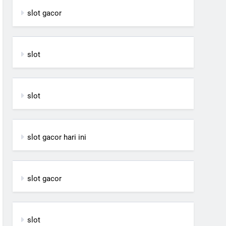
slot gacor
slot
slot
slot gacor hari ini
slot gacor
slot