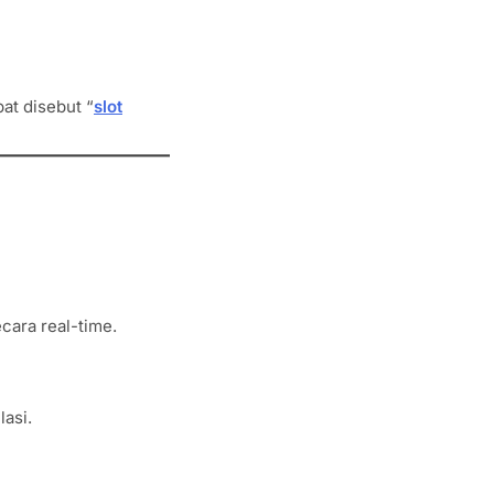
pat disebut “
slot
?
cara real-time.
asi.