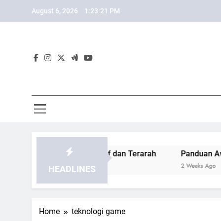
Skip
August 6, 2026
1:23:22 PM
to
content
Nur
Dapatkan 
OT secara Efektif dan Terarah
Panduan Awal Menggun
2 Weeks Ago
HEADLINES
Home
teknologi game