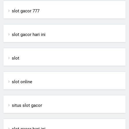
slot gacor 777
slot gacor hari ini
slot
slot online
situs slot gacor
slot gacor hari ini