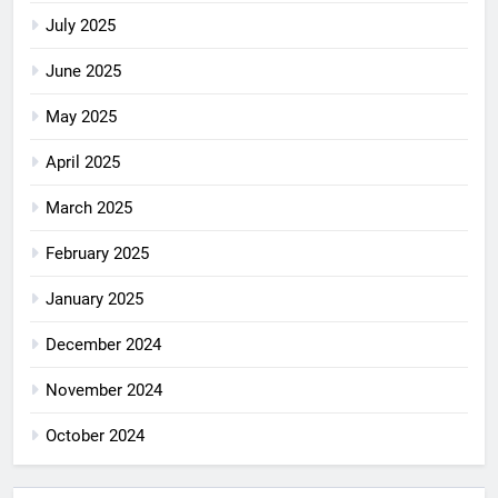
July 2025
June 2025
May 2025
April 2025
March 2025
February 2025
January 2025
December 2024
November 2024
October 2024