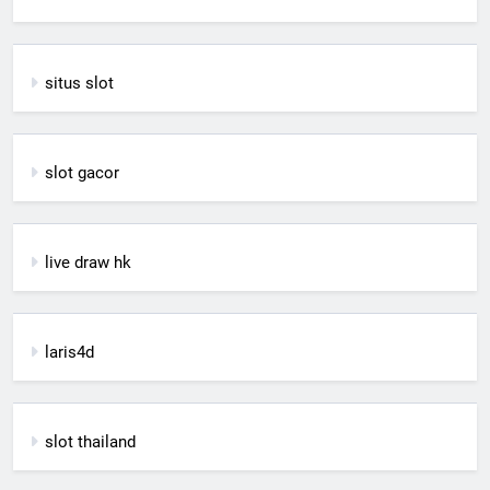
situs slot
slot gacor
live draw hk
laris4d
slot thailand