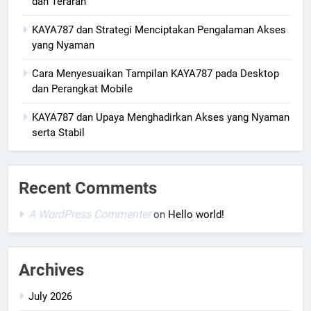
dan Terarah
KAYA787 dan Strategi Menciptakan Pengalaman Akses
yang Nyaman
Cara Menyesuaikan Tampilan KAYA787 pada Desktop
dan Perangkat Mobile
KAYA787 dan Upaya Menghadirkan Akses yang Nyaman
serta Stabil
Recent Comments
A WordPress Commenter
on
Hello world!
Archives
July 2026