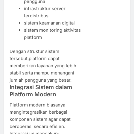
pengguna
infrastruktur server
terdistribusi
sistem keamanan digital
sistem monitoring aktivitas
platform
Dengan struktur sistem
tersebut,platform dapat
memberikan layanan yang lebih
stabil serta mampu menangani
jumlah pengguna yang besar.
Integrasi Sistem dalam
Platform Modern
Platform modern biasanya
mengintegrasikan berbagai
komponen sistem agar dapat
beroperasi secara efisien.
Integrasi ini mencakup: