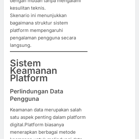
dengan mudah tanpa mengalami
kesulitan teknis.
Skenario ini menunjukkan
bagaimana struktur sistem
platform mempengaruhi
pengalaman pengguna secara
langsung.
Sistem
Keamanan
Platform
Perlindungan Data
Pengguna
Keamanan data merupakan salah
satu aspek penting dalam platform
digital.Platform biasanya
menerapkan berbagai metode