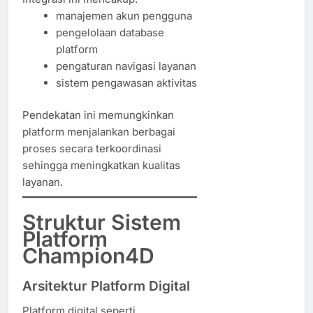
manajemen akun pengguna
pengelolaan database
platform
pengaturan navigasi layanan
sistem pengawasan aktivitas
Pendekatan ini memungkinkan
platform menjalankan berbagai
proses secara terkoordinasi
sehingga meningkatkan kualitas
layanan.
Struktur Sistem
Platform
Champion4D
Arsitektur Platform Digital
Platform digital seperti