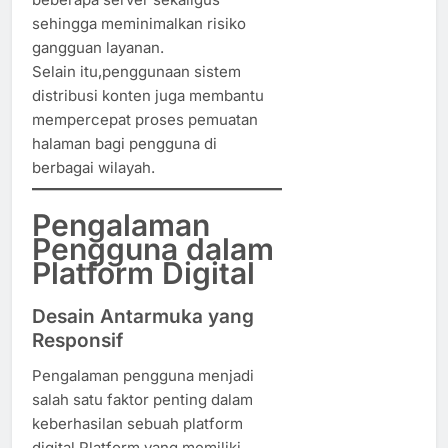
sehingga meminimalkan risiko
gangguan layanan.
Selain itu,penggunaan sistem
distribusi konten juga membantu
mempercepat proses pemuatan
halaman bagi pengguna di
berbagai wilayah.
Pengalaman
Pengguna dalam
Platform Digital
Desain Antarmuka yang
Responsif
Pengalaman pengguna menjadi
salah satu faktor penting dalam
keberhasilan sebuah platform
digital.Platform yang memiliki