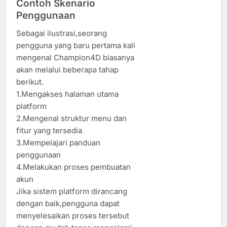
Contoh Skenario
Penggunaan
Sebagai ilustrasi,seorang
pengguna yang baru pertama kali
mengenal Champion4D biasanya
akan melalui beberapa tahap
berikut.
1.Mengakses halaman utama
platform
2.Mengenal struktur menu dan
fitur yang tersedia
3.Mempelajari panduan
penggunaan
4.Melakukan proses pembuatan
akun
Jika sistem platform dirancang
dengan baik,pengguna dapat
menyelesaikan proses tersebut