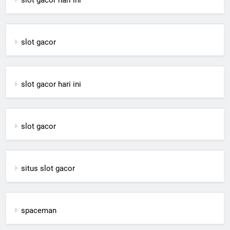
slot gacor
slot gacor hari ini
slot gacor
situs slot gacor
spaceman