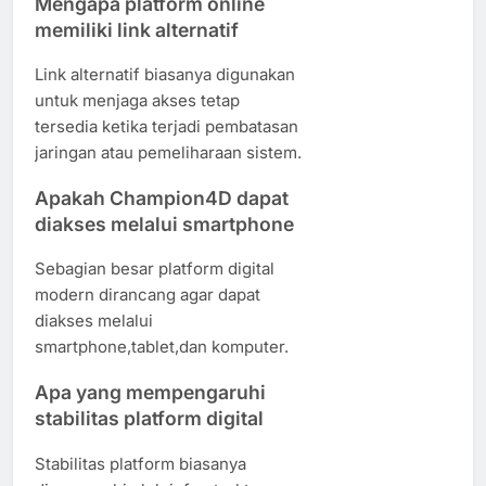
Mengapa platform online
memiliki link alternatif
Link alternatif biasanya digunakan
untuk menjaga akses tetap
tersedia ketika terjadi pembatasan
jaringan atau pemeliharaan sistem.
Apakah Champion4D dapat
diakses melalui smartphone
Sebagian besar platform digital
modern dirancang agar dapat
diakses melalui
smartphone,tablet,dan komputer.
Apa yang mempengaruhi
stabilitas platform digital
Stabilitas platform biasanya