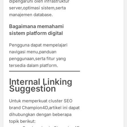
dipengaruhi oleh infrastruktur
server,optimasi sistem,serta
manajemen database.
Bagaimana memahami
sistem platform digital
Pengguna dapat mempelajari
navigasi menu,panduan
penggunaan,serta fitur yang
tersedia dalam platform.
Internal Linking
Suggestion
Untuk memperkuat cluster SEO
brand Champion4D,artikel ini dapat
dihubungkan dengan beberapa
topik berikut: