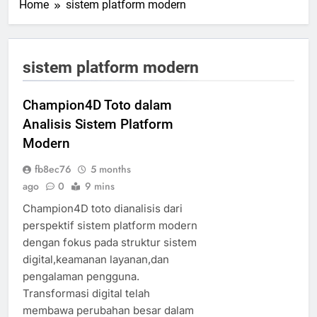
Home
sistem platform modern
sistem platform modern
Champion4D Toto dalam
Analisis Sistem Platform
Modern
fb8ec76
5 months
ago
0
9 mins
Champion4D toto dianalisis dari
perspektif sistem platform modern
dengan fokus pada struktur sistem
digital,keamanan layanan,dan
pengalaman pengguna.
Transformasi digital telah
membawa perubahan besar dalam