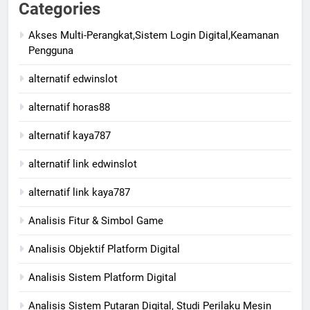
Categories
Akses Multi-Perangkat,Sistem Login Digital,Keamanan
Pengguna
alternatif edwinslot
alternatif horas88
alternatif kaya787
alternatif link edwinslot
alternatif link kaya787
Analisis Fitur & Simbol Game
Analisis Objektif Platform Digital
Analisis Sistem Platform Digital
Analisis Sistem Putaran Digital, Studi Perilaku Mesin