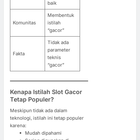
baik
Membentuk
Komunitas
istilah
“gacor”
Tidak ada
parameter
Fakta
teknis
“gacor”
Kenapa Istilah Slot Gacor
Tetap Populer?
Meskipun tidak ada dalam
teknologi, istilah ini tetap populer
karena:
Mudah dipahami