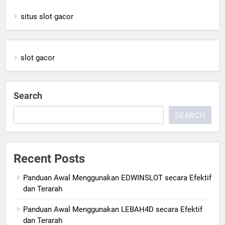
situs slot gacor
slot gacor
Search
SEARCH
Recent Posts
Panduan Awal Menggunakan EDWINSLOT secara Efektif
dan Terarah
Panduan Awal Menggunakan LEBAH4D secara Efektif
dan Terarah