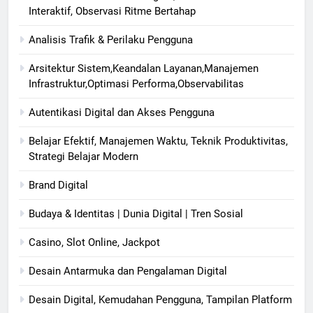
Interaktif, Observasi Ritme Bertahap
Analisis Trafik & Perilaku Pengguna
Arsitektur Sistem,Keandalan Layanan,Manajemen
Infrastruktur,Optimasi Performa,Observabilitas
Autentikasi Digital dan Akses Pengguna
Belajar Efektif, Manajemen Waktu, Teknik Produktivitas,
Strategi Belajar Modern
Brand Digital
Budaya & Identitas | Dunia Digital | Tren Sosial
Casino, Slot Online, Jackpot
Desain Antarmuka dan Pengalaman Digital
Desain Digital, Kemudahan Pengguna, Tampilan Platform