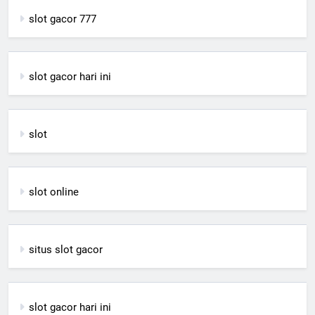
slot gacor 777
slot gacor hari ini
slot
slot online
situs slot gacor
slot gacor hari ini