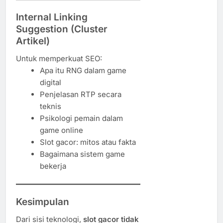
Internal Linking
Suggestion (Cluster
Artikel)
Untuk memperkuat SEO:
Apa itu RNG dalam game
digital
Penjelasan RTP secara
teknis
Psikologi pemain dalam
game online
Slot gacor: mitos atau fakta
Bagaimana sistem game
bekerja
Kesimpulan
Dari sisi teknologi,
slot gacor tidak