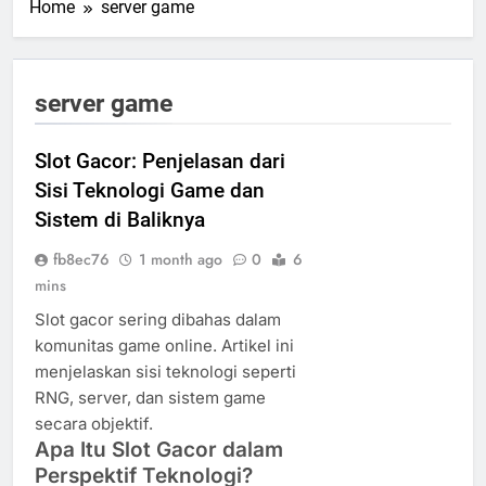
Home
server game
server game
Slot Gacor: Penjelasan dari
Sisi Teknologi Game dan
Sistem di Baliknya
fb8ec76
1 month ago
0
6
mins
Slot gacor sering dibahas dalam
komunitas game online. Artikel ini
menjelaskan sisi teknologi seperti
RNG, server, dan sistem game
secara objektif.
Apa Itu Slot Gacor dalam
Perspektif Teknologi?