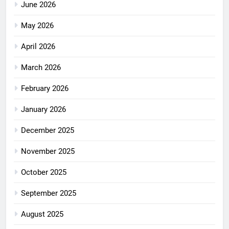
June 2026
May 2026
April 2026
March 2026
February 2026
January 2026
December 2025
November 2025
October 2025
September 2025
August 2025