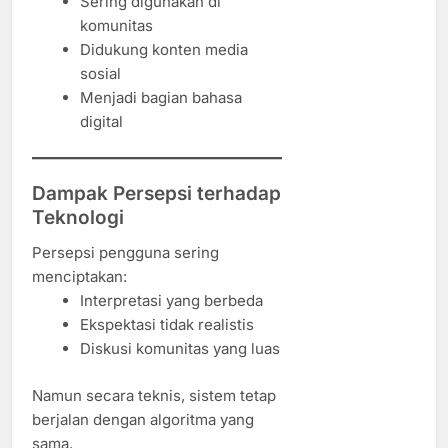
Sering digunakan di
komunitas
Didukung konten media
sosial
Menjadi bagian bahasa
digital
Dampak Persepsi terhadap
Teknologi
Persepsi pengguna sering
menciptakan:
Interpretasi yang berbeda
Ekspektasi tidak realistis
Diskusi komunitas yang luas
Namun secara teknis, sistem tetap
berjalan dengan algoritma yang
sama.