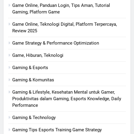
Game Online, Panduan Login, Tips Aman, Tutorial
Gaming, Platform Game
Game Online, Teknologi Digital, Platform Terpercaya,
Review 2025
Game Strategy & Performance Optimization
Game, Hiburan, Teknologi
Gaming & Esports
Gaming & Komunitas
Gaming & Lifestyle, Kesehatan Mental untuk Gamer,
Produktivitas dalam Gaming, Esports Knowledge, Daily
Performance
Gaming & Technology
Gaming Tips Esports Training Game Strategy