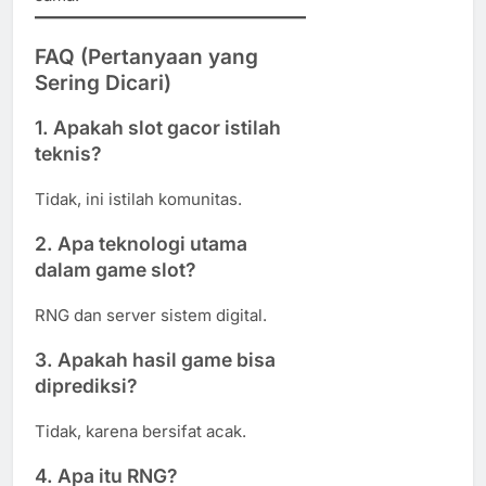
FAQ (Pertanyaan yang
Sering Dicari)
1. Apakah slot gacor istilah
teknis?
Tidak, ini istilah komunitas.
2. Apa teknologi utama
dalam game slot?
RNG dan server sistem digital.
3. Apakah hasil game bisa
diprediksi?
Tidak, karena bersifat acak.
4. Apa itu RNG?