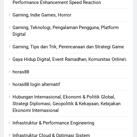
Performance Enhancement Speed Reaction
Gaming, Indie Games, Horror
Gaming, Teknologi, Pengalaman Pengguna, Platform
Digital
Gaming, Tips dan Trik, Perencanaan dan Strategi Game
Gaya Hidup Digital, Event Ramadhan, Komunitas Online\
horas88
horas88 login alternatif
Hubungan Internasional, Ekonomi & Politik Global,
Strategi Diplomasi, Geopolitik & Kekayaan, Kebijakan
Ekonomi Internasional
Infrastruktur & Performance Engineering
Infrastruktur Cloud & Optimasi Sistem