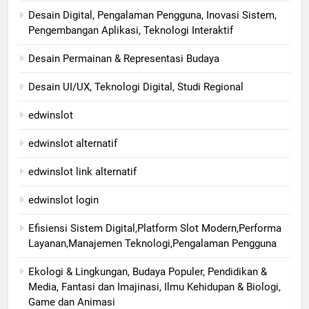
Desain Digital, Pengalaman Pengguna, Inovasi Sistem,
Pengembangan Aplikasi, Teknologi Interaktif
Desain Permainan & Representasi Budaya
Desain UI/UX, Teknologi Digital, Studi Regional
edwinslot
edwinslot alternatif
edwinslot link alternatif
edwinslot login
Efisiensi Sistem Digital,Platform Slot Modern,Performa
Layanan,Manajemen Teknologi,Pengalaman Pengguna
Ekologi & Lingkungan, Budaya Populer, Pendidikan &
Media, Fantasi dan Imajinasi, Ilmu Kehidupan & Biologi,
Game dan Animasi