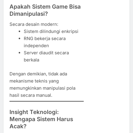
Apakah Sistem Game Bisa
Dimanipulasi?
Secara desain modern:
Sistem dilindungi enkripsi
RNG bekerja secara
independen
Server diaudit secara
berkala
Dengan demikian, tidak ada
mekanisme teknis yang
memungkinkan manipulasi pola
hasil secara manual.
Insight Teknologi:
Mengapa Sistem Harus
Acak?