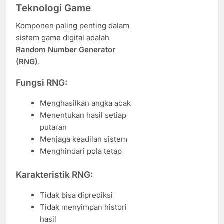
Teknologi Game
Komponen paling penting dalam
sistem game digital adalah
Random Number Generator
(RNG)
.
Fungsi RNG:
Menghasilkan angka acak
Menentukan hasil setiap
putaran
Menjaga keadilan sistem
Menghindari pola tetap
Karakteristik RNG:
Tidak bisa diprediksi
Tidak menyimpan histori
hasil