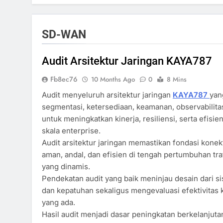
SD-WAN
Audit Arsitektur Jaringan KAYA787
Fb8ec76
10 Months Ago
0
8 Mins
Audit menyeluruh arsitektur jaringan
KAYA787
yan
segmentasi, ketersediaan, keamanan, observabilita
untuk meningkatkan kinerja, resiliensi, serta efisie
skala enterprise.
Audit arsitektur jaringan memastikan fondasi konek
aman, andal, dan efisien di tengah pertumbuhan traf
yang dinamis.
Pendekatan audit yang baik meninjau desain dari sis
dan kepatuhan sekaligus mengevaluasi efektivitas
yang ada.
Hasil audit menjadi dasar peningkatan berkelanju