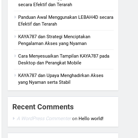
secara Efektif dan Terarah
Panduan Awal Menggunakan LEBAH4D secara
Efektif dan Terarah
KAYA787 dan Strategi Menciptakan
Pengalaman Akses yang Nyaman
Cara Menyesuaikan Tampilan KAYA787 pada
Desktop dan Perangkat Mobile
KAYA787 dan Upaya Menghadirkan Akses
yang Nyaman serta Stabil
Recent Comments
A WordPress Commenter
on
Hello world!