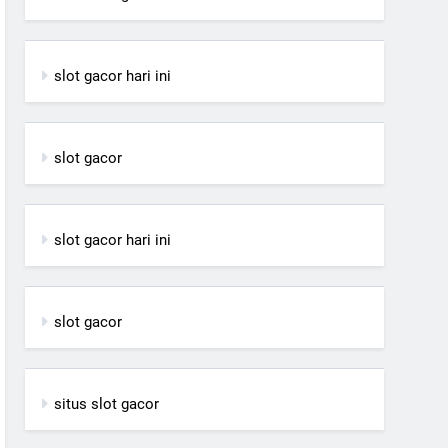
slot gacor hari ini
slot gacor
slot gacor hari ini
slot gacor
situs slot gacor