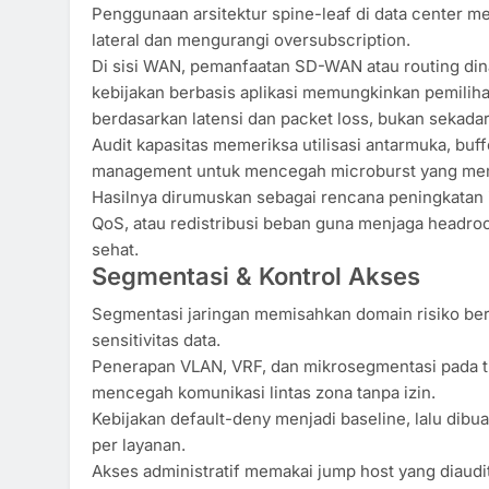
Penggunaan arsitektur spine-leaf di data center me
lateral dan mengurangi oversubscription.
Di sisi WAN, pemanfaatan SD-WAN atau routing di
kebijakan berbasis aplikasi memungkinkan pemiliha
berdasarkan latensi dan packet loss, bukan sekadar
Audit kapasitas memeriksa utilisasi antarmuka, buf
management untuk mencegah microburst yang memi
Hasilnya dirumuskan sebagai rencana peningkatan 
QoS, atau redistribusi beban guna menjaga headr
sehat.
Segmentasi & Kontrol Akses
Segmentasi jaringan memisahkan domain risiko ber
sensitivitas data.
Penerapan VLAN, VRF, dan mikrosegmentasi pada ti
mencegah komunikasi lintas zona tanpa izin.
Kebijakan default-deny menjadi baseline, lalu dibuat 
per layanan.
Akses administratif memakai jump host yang diaudit