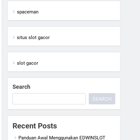
spaceman
situs slot gacor
slot gacor
Search
SEARCH
Recent Posts
Panduan Awal Menggunakan EDWINSLOT