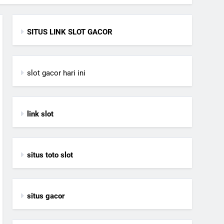
SITUS LINK SLOT GACOR
slot gacor hari ini
link slot
situs toto slot
situs gacor