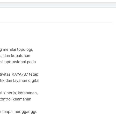
g menilai topologi,
s, dan kepatuhan
nsi operasional pada
tivitas KAYA787 tetap
ik dan layanan digital
i kinerja, ketahanan,
 kontrol keamanan
tan tanpa mengganggu