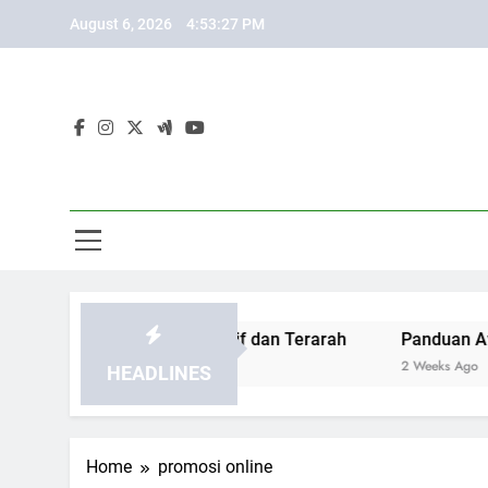
Skip
August 6, 2026
4:53:28 PM
to
content
Nur
Dapatkan 
OT secara Efektif dan Terarah
Panduan Awal Menggun
2 Weeks Ago
HEADLINES
Home
promosi online