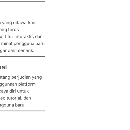
n yang ditawarkan
ang terus
itur interaktif, dan
k minat pengguna baru
ar dan menarik.​
nal
ntang perjudian yang
nggunaan platform
aya diri untuk
o tutorial, dan
gguna baru.​