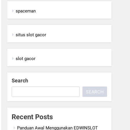
spaceman
situs slot gacor
slot gacor
Search
SEARCH
Recent Posts
Panduan Awal Menggunakan EDWINSLOT