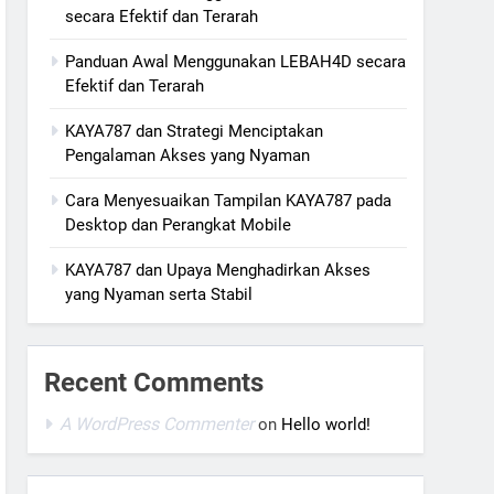
secara Efektif dan Terarah
Panduan Awal Menggunakan LEBAH4D secara
Efektif dan Terarah
KAYA787 dan Strategi Menciptakan
Pengalaman Akses yang Nyaman
Cara Menyesuaikan Tampilan KAYA787 pada
Desktop dan Perangkat Mobile
KAYA787 dan Upaya Menghadirkan Akses
yang Nyaman serta Stabil
Recent Comments
A WordPress Commenter
on
Hello world!