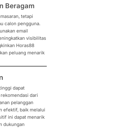
an Beragam
masaran, tetapi
u calon pengguna.
gunakan email
ningkatkan visibilitas
ngkinkan Horas88
tkan peluang menarik
n
tinggi dapat
rekomendasi dari
yanan pelanggan
fektif, baik melalui
tif ini dapat menarik
an dukungan