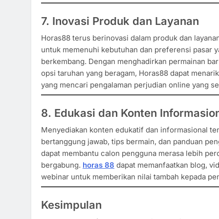
7. Inovasi Produk dan Layanan
Horas88 terus berinovasi dalam produk dan layana
untuk memenuhi kebutuhan dan preferensi pasar y
berkembang. Dengan menghadirkan permainan baru, f
opsi taruhan yang beragam, Horas88 dapat menari
yang mencari pengalaman perjudian online yang seg
8. Edukasi dan Konten Informasio
Menyediakan konten edukatif dan informasional te
bertanggung jawab, tips bermain, dan panduan pe
dapat membantu calon pengguna merasa lebih perc
bergabung.
horas 88
dapat memanfaatkan blog, vide
webinar untuk memberikan nilai tambah kepada pen
Kesimpulan