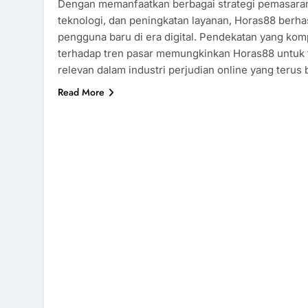
Dengan memanfaatkan berbagai strategi pemasaran d
teknologi, dan peningkatan layanan, Horas88 berha
pengguna baru di era digital. Pendekatan yang kom
terhadap tren pasar memungkinkan Horas88 untuk t
relevan dalam industri perjudian online yang terus
Read More