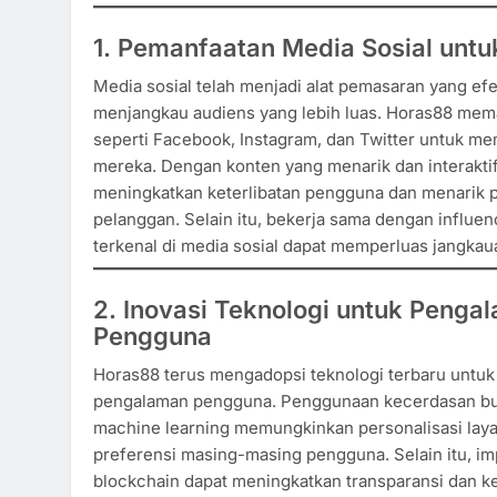
1. Pemanfaatan Media Sosial untu
Media sosial telah menjadi alat pemasaran yang efe
menjangkau audiens yang lebih luas. Horas88 mem
seperti Facebook, Instagram, dan Twitter untuk m
mereka. Dengan konten yang menarik dan interakti
meningkatkan keterlibatan pengguna dan menarik p
pelanggan. Selain itu, bekerja sama dengan influen
terkenal di media sosial dapat memperluas jangka
2. Inovasi Teknologi untuk Penga
Pengguna
Horas88 terus mengadopsi teknologi terbaru untu
pengalaman pengguna. Penggunaan kecerdasan bua
machine learning memungkinkan personalisasi lay
preferensi masing-masing pengguna. Selain itu, im
blockchain dapat meningkatkan transparansi dan k