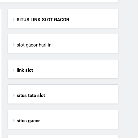
SITUS LINK SLOT GACOR
slot gacor hari ini
link slot
situs toto slot
situs gacor