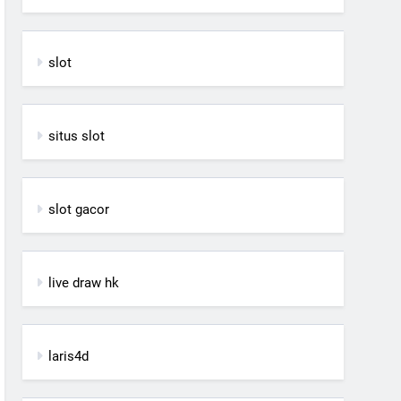
slot
situs slot
slot gacor
live draw hk
laris4d