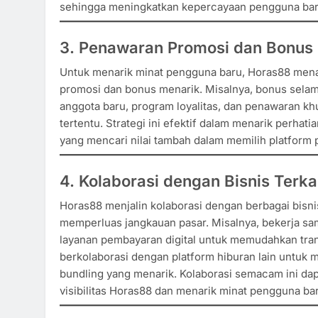
sehingga meningkatkan kepercayaan pengguna baru
3. Penawaran Promosi dan Bonus
Untuk menarik minat pengguna baru, Horas88 men
promosi dan bonus menarik. Misalnya, bonus selam
anggota baru, program loyalitas, dan penawaran k
tertentu. Strategi ini efektif dalam menarik perhat
yang mencari nilai tambah dalam memilih platform pe
4. Kolaborasi dengan Bisnis Terka
Horas88 menjalin kolaborasi dengan berbagai bisnis
memperluas jangkauan pasar. Misalnya, bekerja s
layanan pembayaran digital untuk memudahkan tra
berkolaborasi dengan platform hiburan lain untuk
bundling yang menarik. Kolaborasi semacam ini da
visibilitas Horas88 dan menarik minat pengguna baru