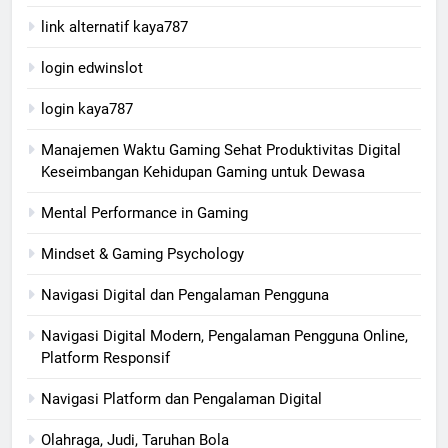
link alternatif kaya787
login edwinslot
login kaya787
Manajemen Waktu Gaming Sehat Produktivitas Digital
Keseimbangan Kehidupan Gaming untuk Dewasa
Mental Performance in Gaming
Mindset & Gaming Psychology
Navigasi Digital dan Pengalaman Pengguna
Navigasi Digital Modern, Pengalaman Pengguna Online,
Platform Responsif
Navigasi Platform dan Pengalaman Digital
Olahraga, Judi, Taruhan Bola