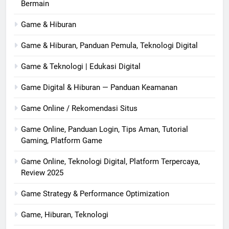
Bermain
Game & Hiburan
Game & Hiburan, Panduan Pemula, Teknologi Digital
Game & Teknologi | Edukasi Digital
Game Digital & Hiburan — Panduan Keamanan
Game Online / Rekomendasi Situs
Game Online, Panduan Login, Tips Aman, Tutorial
Gaming, Platform Game
Game Online, Teknologi Digital, Platform Terpercaya,
Review 2025
Game Strategy & Performance Optimization
Game, Hiburan, Teknologi