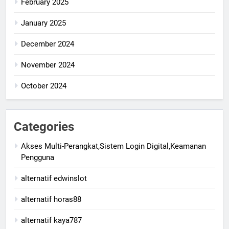
February 2025
January 2025
December 2024
November 2024
October 2024
Categories
Akses Multi-Perangkat,Sistem Login Digital,Keamanan
Pengguna
alternatif edwinslot
alternatif horas88
alternatif kaya787