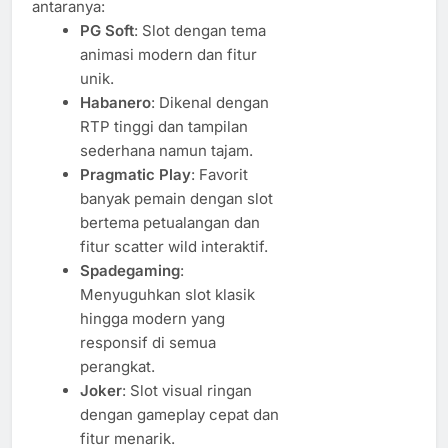
antaranya:
PG Soft
: Slot dengan tema
animasi modern dan fitur
unik.
Habanero
: Dikenal dengan
RTP tinggi dan tampilan
sederhana namun tajam.
Pragmatic Play
: Favorit
banyak pemain dengan slot
bertema petualangan dan
fitur scatter wild interaktif.
Spadegaming
:
Menyuguhkan slot klasik
hingga modern yang
responsif di semua
perangkat.
Joker
: Slot visual ringan
dengan gameplay cepat dan
fitur menarik.