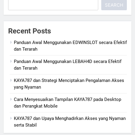
SEARCH
Recent Posts
Panduan Awal Menggunakan EDWINSLOT secara Efektif
dan Terarah
Panduan Awal Menggunakan LEBAH4D secara Efektif
dan Terarah
KAYA787 dan Strategi Menciptakan Pengalaman Akses
yang Nyaman
Cara Menyesuaikan Tampilan KAYA787 pada Desktop
dan Perangkat Mobile
KAYA787 dan Upaya Menghadirkan Akses yang Nyaman
serta Stabil