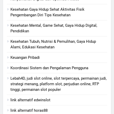
Kesehatan Gaya Hidup Sehat Aktivitas Fisik
Pengembangan Diri Tips Kesehatan
Kesehatan Mental, Game Sehat, Gaya Hidup Digital,
Pendidikan
Kesehatan Tubuh, Nutrisi & Pemulihan, Gaya Hidup
Alami, Edukasi Kesehatan
Keuangan Pribadi
Koordinasi Sistem dan Pengalaman Pengguna
Lebah4D, judi slot online, slot terpercaya, permainan judi,
strategi menang, platform slot, perjudian online, RTP
tinggi, permainan slot populer
link alternatif edwinslot
link alternatif horas88