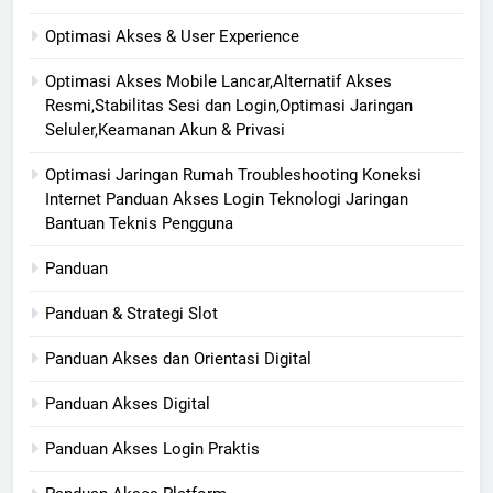
Optimasi Akses & User Experience
Optimasi Akses Mobile Lancar,Alternatif Akses
Resmi,Stabilitas Sesi dan Login,Optimasi Jaringan
Seluler,Keamanan Akun & Privasi
Optimasi Jaringan Rumah Troubleshooting Koneksi
Internet Panduan Akses Login Teknologi Jaringan
Bantuan Teknis Pengguna
Panduan
Panduan & Strategi Slot
Panduan Akses dan Orientasi Digital
Panduan Akses Digital
Panduan Akses Login Praktis