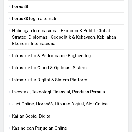
horas88
horas88 login alternatif
Hubungan Internasional, Ekonomi & Politik Global,
Strategi Diplomasi, Geopolitik & Kekayaan, Kebijakan
Ekonomi Internasional
Infrastruktur & Performance Engineering
Infrastruktur Cloud & Optimasi Sistem
Infrastruktur Digital & Sistem Platform
Investasi, Teknologi Finansial, Panduan Pemula
Judi Online, Horas88, Hiburan Digital, Slot Online
Kajian Sosial Digital
Kasino dan Perjudian Online