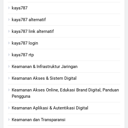
kaya787
kaya787 alternatif
kaya787 link alternatif
kaya787 login
kaya787 rtp
Keamanan & Infrastruktur Jaringan
Keamanan Akses & Sistem Digital
Keamanan Akses Online, Edukasi Brand Digital, Panduan
Pengguna
Keamanan Aplikasi & Autentikasi Digital
Keamanan dan Transparansi