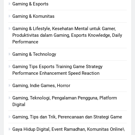
Gaming & Esports
Gaming & Komunitas
Gaming & Lifestyle, Kesehatan Mental untuk Gamer,
Produktivitas dalam Gaming, Esports Knowledge, Daily
Performance
Gaming & Technology
Gaming Tips Esports Training Game Strategy
Performance Enhancement Speed Reaction
Gaming, Indie Games, Horror
Gaming, Teknologi, Pengalaman Pengguna, Platform
Digital
Gaming, Tips dan Trik, Perencanaan dan Strategi Game
Gaya Hidup Digital, Event Ramadhan, Komunitas Online\