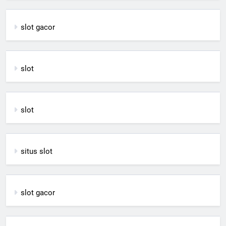
slot gacor
slot
slot
situs slot
slot gacor