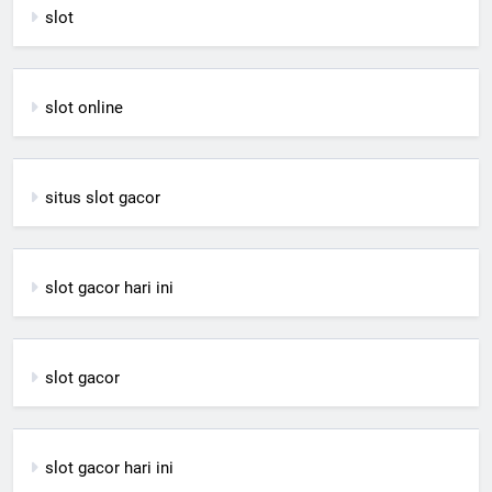
slot
slot online
situs slot gacor
slot gacor hari ini
slot gacor
slot gacor hari ini