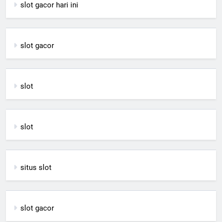
slot gacor hari ini
slot gacor
slot
slot
situs slot
slot gacor