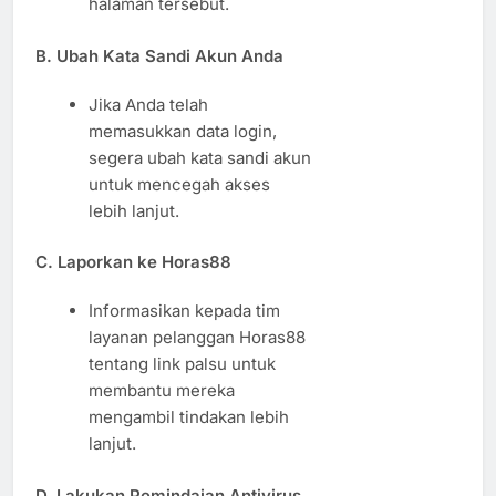
halaman tersebut.
B. Ubah Kata Sandi Akun Anda
Jika Anda telah
memasukkan data login,
segera ubah kata sandi akun
untuk mencegah akses
lebih lanjut.
C. Laporkan ke Horas88
Informasikan kepada tim
layanan pelanggan Horas88
tentang link palsu untuk
membantu mereka
mengambil tindakan lebih
lanjut.
D. Lakukan Pemindaian Antivirus