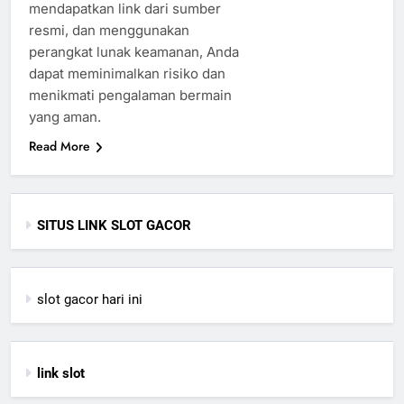
mendapatkan link dari sumber
resmi, dan menggunakan
perangkat lunak keamanan, Anda
dapat meminimalkan risiko dan
menikmati pengalaman bermain
yang aman.
Read More
SITUS LINK SLOT GACOR
slot gacor hari ini
link slot