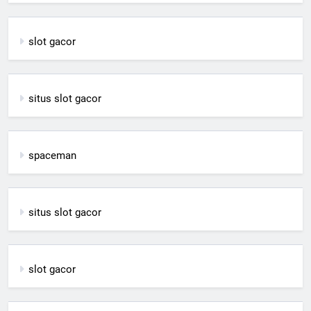
slot gacor
situs slot gacor
spaceman
situs slot gacor
slot gacor