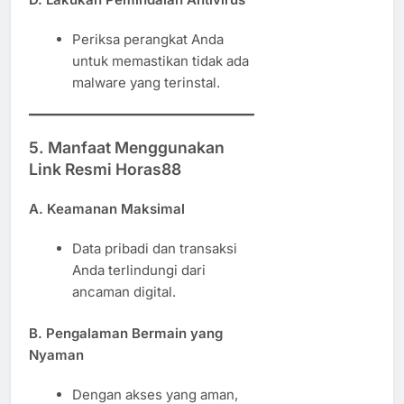
Periksa perangkat Anda
untuk memastikan tidak ada
malware yang terinstal.
5.
Manfaat Menggunakan
Link Resmi Horas88
A. Keamanan Maksimal
Data pribadi dan transaksi
Anda terlindungi dari
ancaman digital.
B. Pengalaman Bermain yang
Nyaman
Dengan akses yang aman,