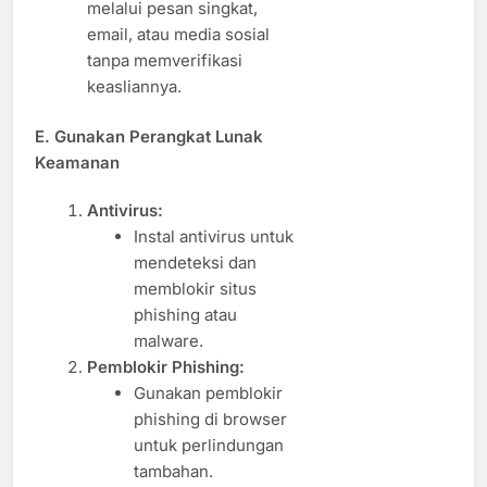
melalui pesan singkat,
email, atau media sosial
tanpa memverifikasi
keasliannya.
E. Gunakan Perangkat Lunak
Keamanan
Antivirus:
Instal antivirus untuk
mendeteksi dan
memblokir situs
phishing atau
malware.
Pemblokir Phishing:
Gunakan pemblokir
phishing di browser
untuk perlindungan
tambahan.