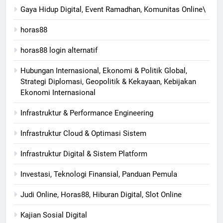
Gaya Hidup Digital, Event Ramadhan, Komunitas Online\
horas88
horas88 login alternatif
Hubungan Internasional, Ekonomi & Politik Global,
Strategi Diplomasi, Geopolitik & Kekayaan, Kebijakan
Ekonomi Internasional
Infrastruktur & Performance Engineering
Infrastruktur Cloud & Optimasi Sistem
Infrastruktur Digital & Sistem Platform
Investasi, Teknologi Finansial, Panduan Pemula
Judi Online, Horas88, Hiburan Digital, Slot Online
Kajian Sosial Digital