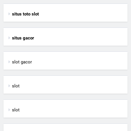
situs toto slot
situs gacor
slot gacor
slot
slot