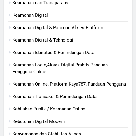
Keamanan dan Transparansi
Keamanan Digital
Keamanan Digital & Panduan Akses Platform
Keamanan Digital & Teknologi
Keamanan Identitas & Perlindungan Data
Keamanan Login,Akses Digital Praktis,Panduan
Pengguna Online
Keamanan Online, Platform Kaya787, Panduan Pengguna
Keamanan Transaksi & Perlindungan Data
Kebijakan Publik / Keamanan Online
Kebutuhan Digital Modern
Kenyamanan dan Stabilitas Akses