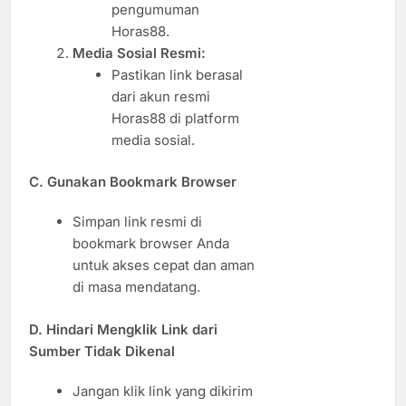
pengumuman
Horas88.
Media Sosial Resmi:
Pastikan link berasal
dari akun resmi
Horas88 di platform
media sosial.
C. Gunakan Bookmark Browser
Simpan link resmi di
bookmark browser Anda
untuk akses cepat dan aman
di masa mendatang.
D. Hindari Mengklik Link dari
Sumber Tidak Dikenal
Jangan klik link yang dikirim