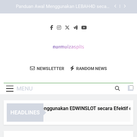
Skip
KAYA787 dan Strategi Menciptakan Pengalaman
to
Akses yang Nyaman
content
Cara Menyesuaikan Tampilan KAYA787 pada
Desktop dan Perangkat Mobile
Panduan Awal Menggunakan EDWINSLOT secara
Efektif dan Terarah
Panduan Awal Menggunakan LEBAH4D secara
Efektif dan Terarah
Nurmuiza Spils
KAYA787 dan Strategi Menciptakan Pengalaman
Dapatkan Produk Kesehatan Dan
Akses yang Nyaman
NEWSLETTER
RANDOM NEWS
Wellness Terbaik Di Nurmuiza Spils.
Cara Menyesuaikan Tampilan KAYA787 pada
Desktop dan Perangkat Mobile
Untuk Hidup Sehat Dan Bersemangat.
MENU
anduan Awal Menggunakan EDWINSLOT secara Efektif dan Te
HEADLINES
Weeks Ago