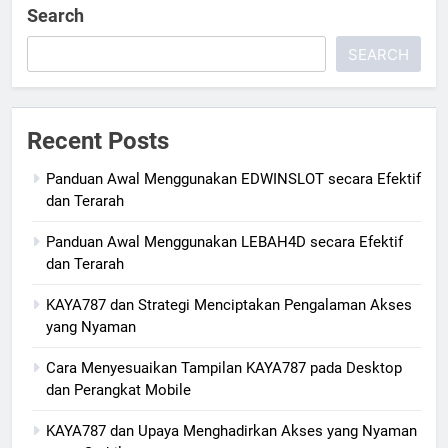
Search
SEARCH
Recent Posts
Panduan Awal Menggunakan EDWINSLOT secara Efektif
dan Terarah
Panduan Awal Menggunakan LEBAH4D secara Efektif
dan Terarah
KAYA787 dan Strategi Menciptakan Pengalaman Akses
yang Nyaman
Cara Menyesuaikan Tampilan KAYA787 pada Desktop
dan Perangkat Mobile
KAYA787 dan Upaya Menghadirkan Akses yang Nyaman