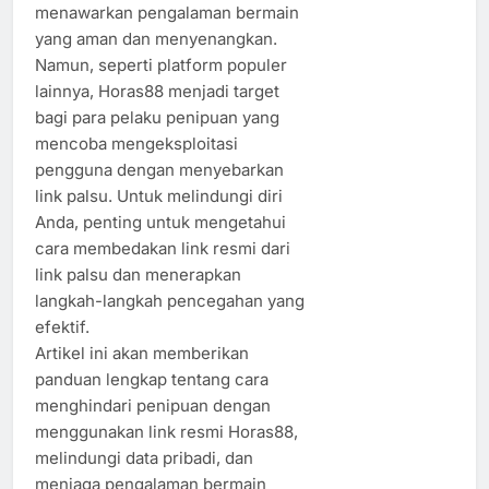
menawarkan pengalaman bermain
yang aman dan menyenangkan.
Namun, seperti platform populer
lainnya, Horas88 menjadi target
bagi para pelaku penipuan yang
mencoba mengeksploitasi
pengguna dengan menyebarkan
link palsu. Untuk melindungi diri
Anda, penting untuk mengetahui
cara membedakan link resmi dari
link palsu dan menerapkan
langkah-langkah pencegahan yang
efektif.
Artikel ini akan memberikan
panduan lengkap tentang cara
menghindari penipuan dengan
menggunakan link resmi Horas88,
melindungi data pribadi, dan
menjaga pengalaman bermain