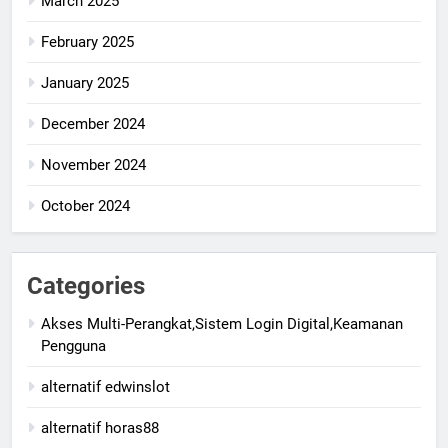
March 2025
February 2025
January 2025
December 2024
November 2024
October 2024
Categories
Akses Multi-Perangkat,Sistem Login Digital,Keamanan
Pengguna
alternatif edwinslot
alternatif horas88