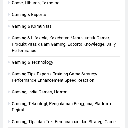
Game, Hiburan, Teknologi
Gaming & Esports
Gaming & Komunitas
Gaming & Lifestyle, Kesehatan Mental untuk Gamer,
Produktivitas dalam Gaming, Esports Knowledge, Daily
Performance
Gaming & Technology
Gaming Tips Esports Training Game Strategy
Performance Enhancement Speed Reaction
Gaming, Indie Games, Horror
Gaming, Teknologi, Pengalaman Pengguna, Platform
Digital
Gaming, Tips dan Trik, Perencanaan dan Strategi Game