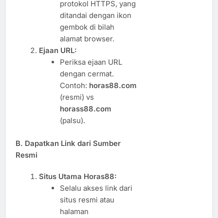
protokol HTTPS, yang
ditandai dengan ikon
gembok di bilah
alamat browser.
Ejaan URL:
Periksa ejaan URL
dengan cermat.
Contoh:
horas88.com
(resmi) vs
horass88.com
(palsu).
B. Dapatkan Link dari Sumber
Resmi
Situs Utama Horas88:
Selalu akses link dari
situs resmi atau
halaman