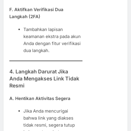
F. Aktifkan Verifikasi Dua
Langkah (2FA)
Tambahkan lapisan
keamanan ekstra pada akun
Anda dengan fitur verifikasi
dua langkah.
4.
Langkah Darurat Jika
Anda Mengakses Link Tidak
Resmi
A. Hentikan Aktivitas Segera
Jika Anda mencurigai
bahwa link yang diakses
tidak resmi, segera tutup