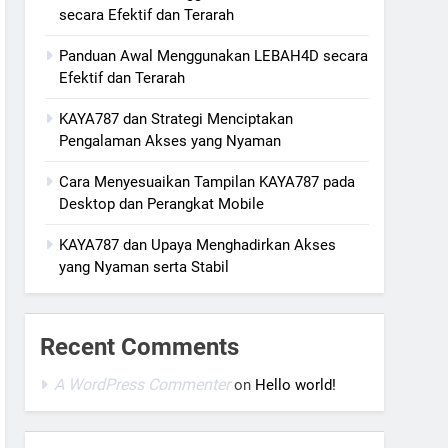
secara Efektif dan Terarah
Panduan Awal Menggunakan LEBAH4D secara
Efektif dan Terarah
KAYA787 dan Strategi Menciptakan
Pengalaman Akses yang Nyaman
Cara Menyesuaikan Tampilan KAYA787 pada
Desktop dan Perangkat Mobile
KAYA787 dan Upaya Menghadirkan Akses
yang Nyaman serta Stabil
Recent Comments
A WordPress Commenter
on
Hello world!