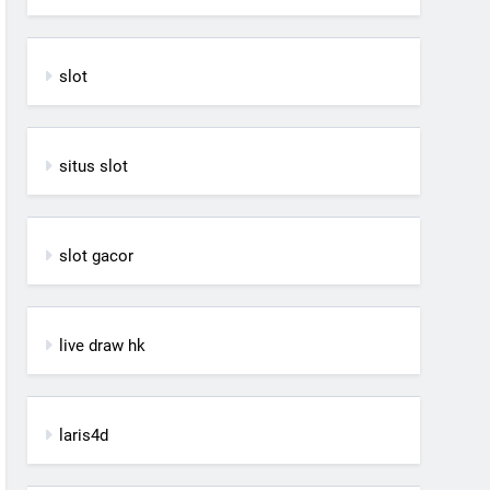
slot
situs slot
slot gacor
live draw hk
laris4d