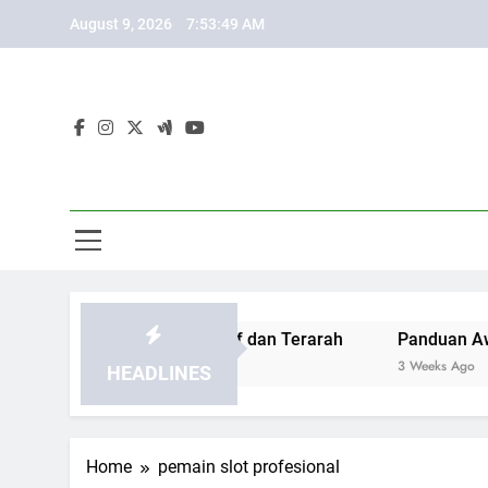
Skip
August 9, 2026
7:53:50 AM
to
content
Nur
Dapatkan 
T secara Efektif dan Terarah
Panduan Awal Menggun
3 Weeks Ago
HEADLINES
Home
pemain slot profesional