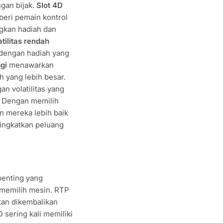
gan bijak.
Slot 4D
beri pemain kontrol
gkan hadiah dan
atilitas rendah
dengan hadiah yang
ggi
menawarkan
h yang lebih besar.
n volatilitas yang
. Dengan memilih
n mereka lebih baik
ingkatkan peluang
penting yang
 memilih mesin. RTP
akan dikembalikan
 sering kali memiliki