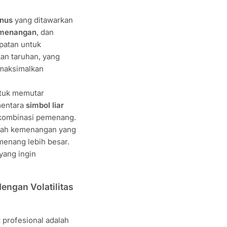
onus
yang ditawarkan
menangan
, dan
mpatan untuk
an taruhan, yang
maksimalkan
tuk memutar
mentara
simbol liar
 kombinasi pemenang.
lah kemenangan yang
enang lebih besar.
yang ingin
engan Volatilitas
t profesional adalah