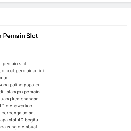
n Pemain Slot
n pemain slot
embuat permainan ini
aman.
yang paling populer,
 di kalangan
pemain
peluang kemenangan
t 4D menawarkan
 berpengalaman.
gapa
slot 4D begitu
a apa yang membuat