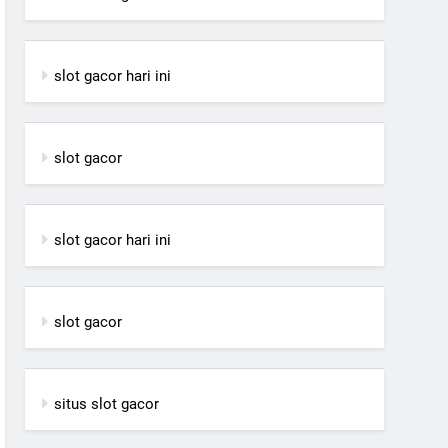
slot gacor hari ini
slot gacor
slot gacor hari ini
slot gacor
situs slot gacor