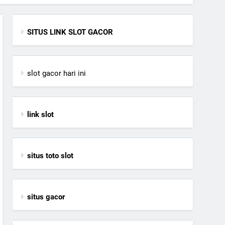
SITUS LINK SLOT GACOR
slot gacor hari ini
link slot
situs toto slot
situs gacor