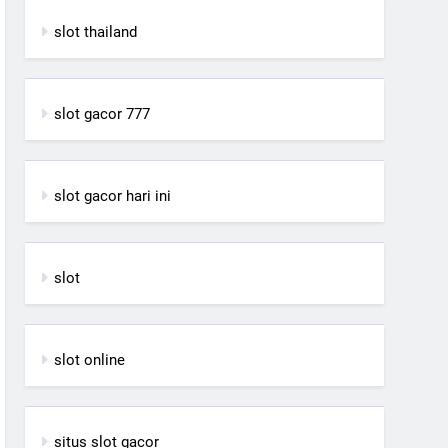
slot thailand
slot gacor 777
slot gacor hari ini
slot
slot online
situs slot gacor