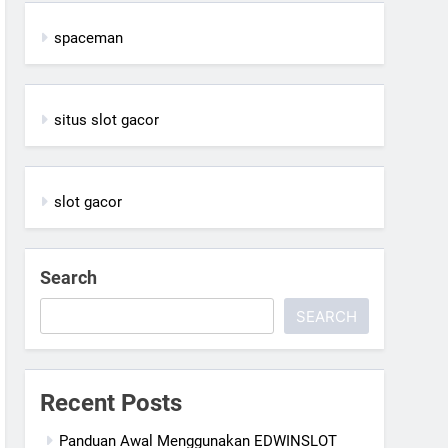
spaceman
situs slot gacor
slot gacor
Search
SEARCH
Recent Posts
Panduan Awal Menggunakan EDWINSLOT