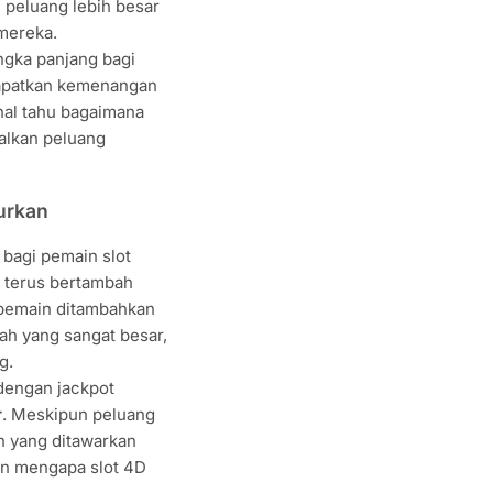
i peluang lebih besar
mereka.
ngka panjang bagi
dapatkan kemenangan
nal tahu bagaimana
alkan peluang
urkan
 bagi pemain slot
f terus bertambah
n pemain ditambahkan
lah yang sangat besar,
g.
 dengan jackpot
r
. Meskipun peluang
h yang ditawarkan
san mengapa slot 4D