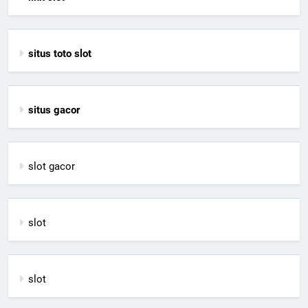
situs toto slot
situs gacor
slot gacor
slot
slot