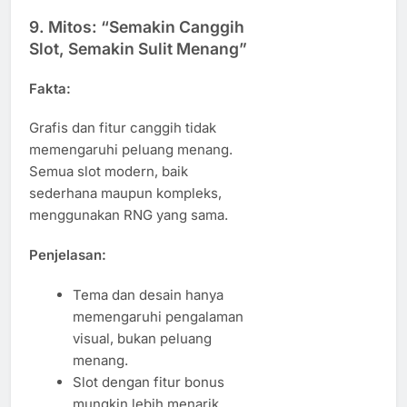
9. Mitos: “Semakin Canggih
Slot, Semakin Sulit Menang”
Fakta
:
Grafis dan fitur canggih tidak
memengaruhi peluang menang.
Semua slot modern, baik
sederhana maupun kompleks,
menggunakan RNG yang sama.
Penjelasan
:
Tema dan desain hanya
memengaruhi pengalaman
visual, bukan peluang
menang.
Slot dengan fitur bonus
mungkin lebih menarik,