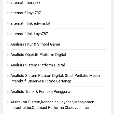
alternatif horas88
alternatif kaya787
alternatif link edwinslot
alternatif link kaya787
Analisis Fitur & Simbol Game
Analisis Objektif Platform Digital
Analisis Sistem Platform Digital
Analisis Sistem Putaran Digital, Studi Perilaku Mesin
Interaktif, Observasi Ritme Bertahap
Analisis Trafik & Perilaku Pengguna
Arsitektur Sistem,Keandalan Layanan,Manajemen
Infrastruktur,Optimasi Performa,Observabilitas