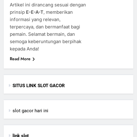
Artikel ini dirancang sesuai dengan
prinsip
E-E-A-T
, memberikan
informasi yang relevan,
terpercaya, dan bermanfaat bagi
pemain. Selamat bermain, dan
semoga keberuntungan berpihak
kepada Anda!
Read More
SITUS LINK SLOT GACOR
slot gacor hari ini
link slot