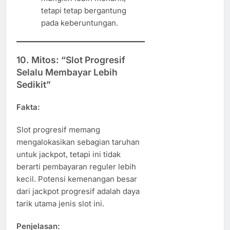
tetapi tetap bergantung
pada keberuntungan.
10. Mitos: “Slot Progresif
Selalu Membayar Lebih
Sedikit”
Fakta
:
Slot progresif memang
mengalokasikan sebagian taruhan
untuk jackpot, tetapi ini tidak
berarti pembayaran reguler lebih
kecil. Potensi kemenangan besar
dari jackpot progresif adalah daya
tarik utama jenis slot ini.
Penjelasan
: