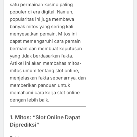
satu permainan kasino paling
populer di era digital. Namun,
popularitas ini juga membawa
banyak mitos yang sering kali
menyesatkan pemain. Mitos ini
dapat memengaruhi cara pemain
bermain dan membuat keputusan
yang tidak berdasarkan fakta.
Artikel ini akan membahas mitos-
mitos umum tentang slot online,
menjelaskan fakta sebenarnya, dan
memberikan panduan untuk
memahami cara kerja slot online
dengan lebih baik.
1. Mitos: “Slot Online Dapat
Diprediksi”