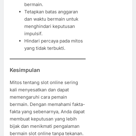
bermain.
Tetapkan batas anggaran
dan waktu bermain untuk
menghindari keputusan
impulsif.
Hindari percaya pada mitos
yang tidak terbukti.
Kesimpulan
Mitos tentang slot online sering
kali menyesatkan dan dapat
memengaruhi cara pemain
bermain. Dengan memahami fakta-
fakta yang sebenarnya, Anda dapat
membuat keputusan yang lebih
bijak dan menikmati pengalaman
bermain slot online tanpa tekanan.