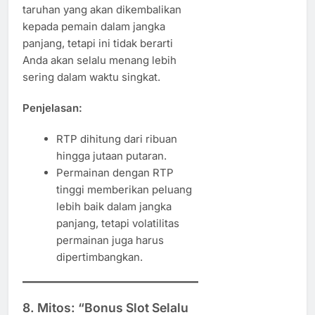
taruhan yang akan dikembalikan
kepada pemain dalam jangka
panjang, tetapi ini tidak berarti
Anda akan selalu menang lebih
sering dalam waktu singkat.
Penjelasan
:
RTP dihitung dari ribuan
hingga jutaan putaran.
Permainan dengan RTP
tinggi memberikan peluang
lebih baik dalam jangka
panjang, tetapi volatilitas
permainan juga harus
dipertimbangkan.
8. Mitos: “Bonus Slot Selalu