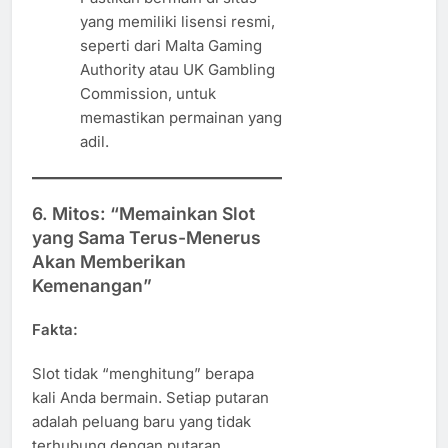
yang memiliki lisensi resmi,
seperti dari Malta Gaming
Authority atau UK Gambling
Commission, untuk
memastikan permainan yang
adil.
6. Mitos: “Memainkan Slot
yang Sama Terus-Menerus
Akan Memberikan
Kemenangan”
Fakta
:
Slot tidak “menghitung” berapa
kali Anda bermain. Setiap putaran
adalah peluang baru yang tidak
terhubung dengan putaran