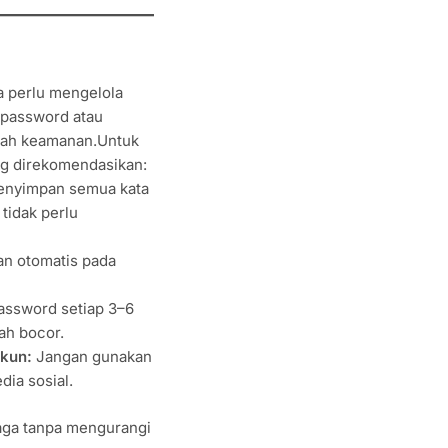
 perlu mengelola
 password atau
lah keamanan.Untuk
ng direkomendasikan:
menyimpan semua kata
tidak perlu
n otomatis pada
assword setiap 3–6
ah bocor.
kun:
Jangan gunakan
dia sosial.
aga tanpa mengurangi