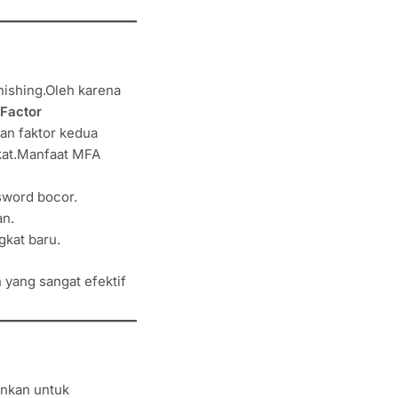
hishing.Oleh karena
-Factor
an faktor kedua
gkat.Manfaat MFA
sword bocor.
an.
kat baru.
yang sangat efektif
ankan untuk