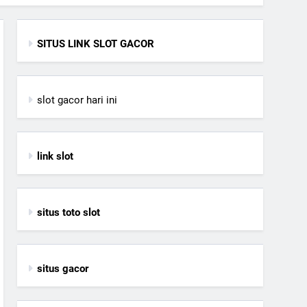
SITUS LINK SLOT GACOR
slot gacor hari ini
link slot
situs toto slot
situs gacor