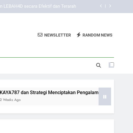
 LEBAH4D secara Efektif dan Terarah
takan Pengalaman Akses yang Nyaman
7 pada Desktop dan Perangkat Mobile
NEWSLETTER
RANDOM NEWS
DWINSLOT secara Efektif dan Terarah
tuk Hidup Sehat Dan Bersemangat.
 LEBAH4D secara Efektif dan Terarah
takan Pengalaman Akses yang Nyaman
7 pada Desktop dan Perangkat Mobile
n Strategi Menciptakan Pengalaman Akses yang Nyaman