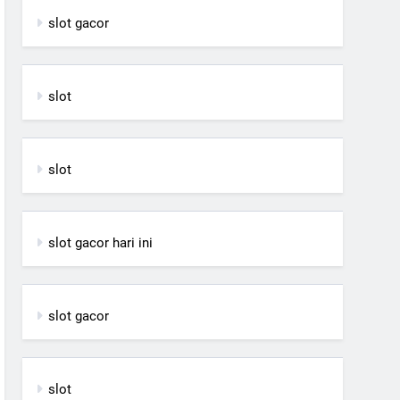
slot gacor
slot
slot
slot gacor hari ini
slot gacor
slot