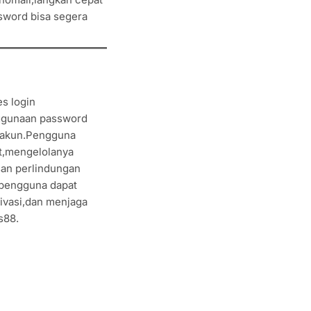
ssword bisa segera
s login
nggunaan password
 akun.Pengguna
t,mengelolanya
an perlindungan
,pengguna dapat
ivasi,dan menjaga
s88.