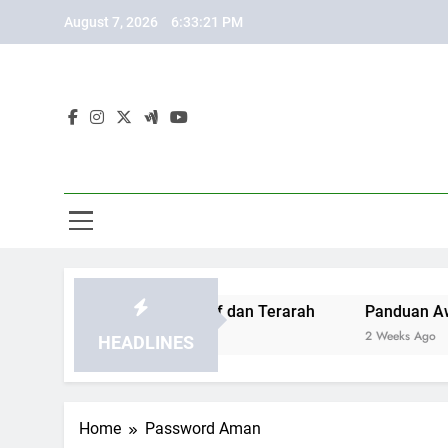
Skip
August 7, 2026
6:33:22 PM
to
content
Nur
Dapatkan 
T secara Efektif dan Terarah
Panduan Awal Menggun
2 Weeks Ago
HEADLINES
Home
Password Aman