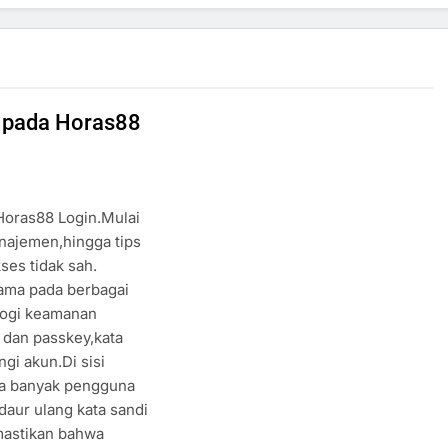
 pada Horas88
Horas88 Login.Mulai
anajemen,hingga tips
ses tidak sah.
ama pada berbagai
logi keamanan
 dan passkey,kata
gi akun.Di sisi
ena banyak pengguna
aur ulang kata sandi
mastikan bahwa