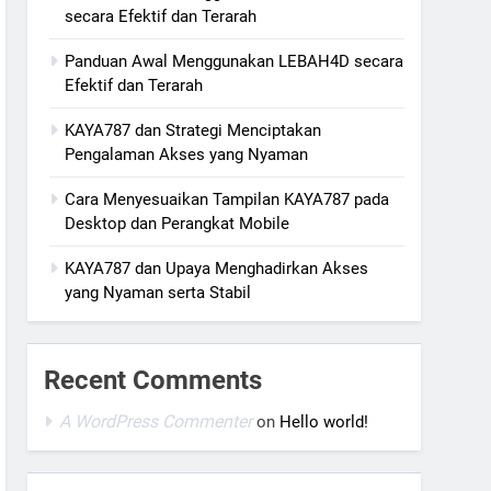
secara Efektif dan Terarah
Panduan Awal Menggunakan LEBAH4D secara
Efektif dan Terarah
KAYA787 dan Strategi Menciptakan
Pengalaman Akses yang Nyaman
Cara Menyesuaikan Tampilan KAYA787 pada
Desktop dan Perangkat Mobile
KAYA787 dan Upaya Menghadirkan Akses
yang Nyaman serta Stabil
Recent Comments
A WordPress Commenter
on
Hello world!