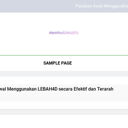
Panduan Awal Menggunakan
KAYA787 dan Strategi Mencip
Cara Menyesuaikan Tampilan KAYA78
Panduan Awal Menggunakan E
muiza Spils
Produk Kesehatan Dan Wellness Terbaik Di Nurmuiza Spils. Un
Panduan Awal Menggunakan
SAMPLE PAGE
KAYA787 dan Strategi Mencip
Cara Menyesuaikan Tampilan KAYA78
akan LEBAH4D secara Efektif dan Terarah
KAYA787 da
2 Weeks Ago