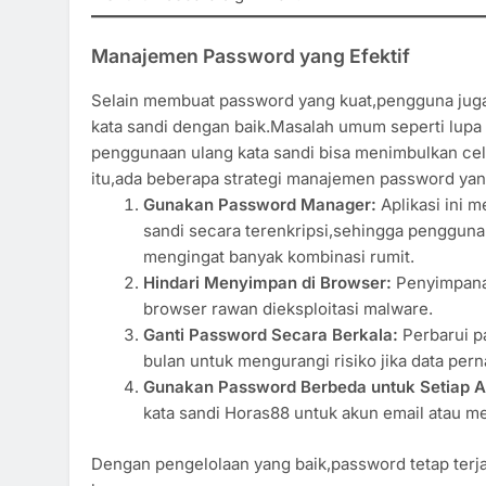
Manajemen Password yang Efektif
Selain membuat password yang kuat,pengguna juga
kata sandi dengan baik.Masalah umum seperti lupa
penggunaan ulang kata sandi bisa menimbulkan ce
itu,ada beberapa strategi manajemen password ya
Gunakan Password Manager:
Aplikasi ini 
sandi secara terenkripsi,sehingga pengguna 
mengingat banyak kombinasi rumit.
Hindari Menyimpan di Browser:
Penyimpana
browser rawan dieksploitasi malware.
Ganti Password Secara Berkala:
Perbarui p
bulan untuk mengurangi risiko jika data pern
Gunakan Password Berbeda untuk Setiap A
kata sandi Horas88 untuk akun email atau me
Dengan pengelolaan yang baik,password tetap terj