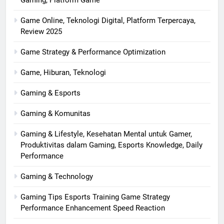
Gaming, Platform Game
Game Online, Teknologi Digital, Platform Terpercaya,
Review 2025
Game Strategy & Performance Optimization
Game, Hiburan, Teknologi
Gaming & Esports
Gaming & Komunitas
Gaming & Lifestyle, Kesehatan Mental untuk Gamer,
Produktivitas dalam Gaming, Esports Knowledge, Daily
Performance
Gaming & Technology
Gaming Tips Esports Training Game Strategy
Performance Enhancement Speed Reaction