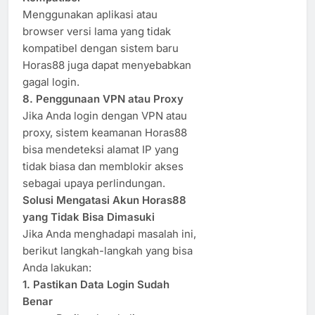
Menggunakan aplikasi atau
browser versi lama yang tidak
kompatibel dengan sistem baru
Horas88 juga dapat menyebabkan
gagal login.
8. Penggunaan VPN atau Proxy
Jika Anda login dengan VPN atau
proxy, sistem keamanan Horas88
bisa mendeteksi alamat IP yang
tidak biasa dan memblokir akses
sebagai upaya perlindungan.
Solusi Mengatasi Akun Horas88
yang Tidak Bisa Dimasuki
Jika Anda menghadapi masalah ini,
berikut langkah-langkah yang bisa
Anda lakukan:
1. Pastikan Data Login Sudah
Benar