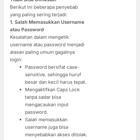
Berikut ini beberapa penyebab
yang paling sering terjadi:
1. Salah Memasukkan Username
atau Password
Kesalahan dalam mengetik
username atau password menjadi
alasan paling umum gagalnya
login:
Password bersifat case-
sensitive, sehingga huruf
besar dan kecil harus tepat.
Mengaktifkan Caps Lock
tanpa sadar bisa
mengacaukan input
password.
Salah memasukkan
username juga bisa
menyebabkan akses ditolak.