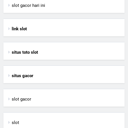
slot gacor hari ini
link slot
situs toto slot
situs gacor
slot gacor
slot