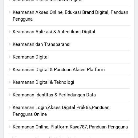
Keamanan Akses Online, Edukasi Brand Digital, Panduan
Pengguna
Keamanan Aplikasi & Autentikasi Digital
Keamanan dan Transparansi
Keamanan Digital
Keamanan Digital & Panduan Akses Platform
Keamanan Digital & Teknologi
Keamanan Identitas & Perlindungan Data
Keamanan Login,Akses Digital Praktis,Panduan
Pengguna Online
Keamanan Online, Platform Kaya787, Panduan Pengguna