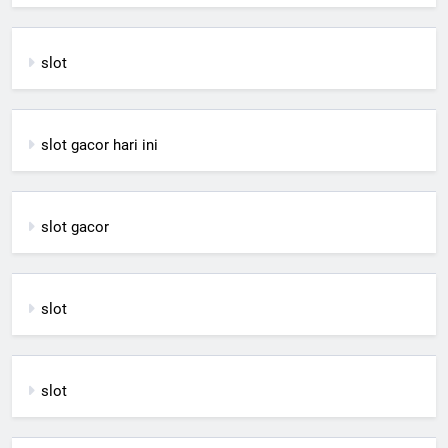
slot
slot gacor hari ini
slot gacor
slot
slot