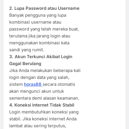
2. Lupa Password atau Username
Banyak pengguna yang lupa
kombinasi username atau
password yang telah mereka buat,
terutama jika jarang login atau
menggunakan kombinasi kata
sandi yang rumit.
3. Akun Terkunci Akibat Login
Gagal Berulang
Jika Anda melakukan beberapa kali
login dengan data yang salah,
sistem
horas88
secara otomatis
akan mengunci akun untuk
sementara demi alasan keamanan.
4. Koneksi Internet Tidak Stabil
Login membutuhkan koneksi yang
stabil. Jika koneksi internet Anda
lambat atau sering terputus,