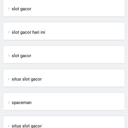
slot gacor
slot gacor hari ini
slot gacor
situs slot gacor
spaceman
situs slot gacor