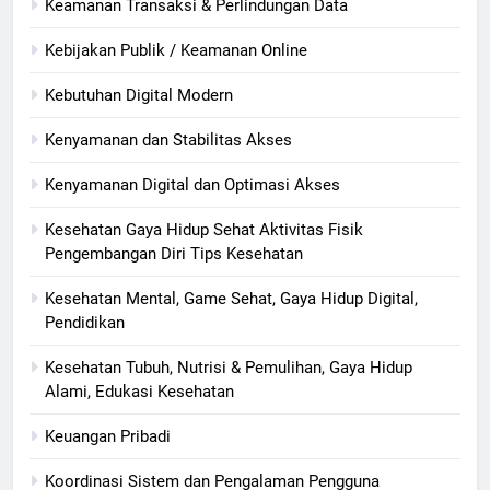
Keamanan Transaksi & Perlindungan Data
Kebijakan Publik / Keamanan Online
Kebutuhan Digital Modern
Kenyamanan dan Stabilitas Akses
Kenyamanan Digital dan Optimasi Akses
Kesehatan Gaya Hidup Sehat Aktivitas Fisik
Pengembangan Diri Tips Kesehatan
Kesehatan Mental, Game Sehat, Gaya Hidup Digital,
Pendidikan
Kesehatan Tubuh, Nutrisi & Pemulihan, Gaya Hidup
Alami, Edukasi Kesehatan
Keuangan Pribadi
Koordinasi Sistem dan Pengalaman Pengguna