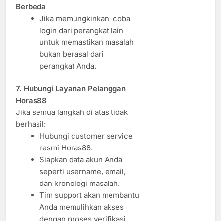
Berbeda
Jika memungkinkan, coba
login dari perangkat lain
untuk memastikan masalah
bukan berasal dari
perangkat Anda.
7. Hubungi Layanan Pelanggan
Horas88
Jika semua langkah di atas tidak
berhasil:
Hubungi customer service
resmi Horas88.
Siapkan data akun Anda
seperti username, email,
dan kronologi masalah.
Tim support akan membantu
Anda memulihkan akses
dengan proses verifikasi.