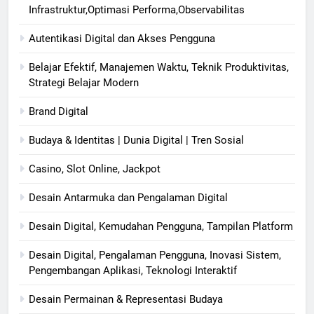
Infrastruktur,Optimasi Performa,Observabilitas
Autentikasi Digital dan Akses Pengguna
Belajar Efektif, Manajemen Waktu, Teknik Produktivitas,
Strategi Belajar Modern
Brand Digital
Budaya & Identitas | Dunia Digital | Tren Sosial
Casino, Slot Online, Jackpot
Desain Antarmuka dan Pengalaman Digital
Desain Digital, Kemudahan Pengguna, Tampilan Platform
Desain Digital, Pengalaman Pengguna, Inovasi Sistem,
Pengembangan Aplikasi, Teknologi Interaktif
Desain Permainan & Representasi Budaya