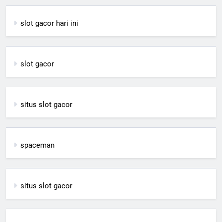
slot gacor hari ini
slot gacor
situs slot gacor
spaceman
situs slot gacor