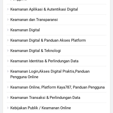
Keamanan Aplikasi & Autentikasi Digital
Keamanan dan Transparansi
Keamanan Digital
Keamanan Digital & Panduan Akses Platform
Keamanan Digital & Teknologi
Keamanan Identitas & Perlindungan Data
Keamanan Login,Akses Digital Praktis,Panduan
Pengguna Online
Keamanan Online, Platform Kaya787, Panduan Pengguna
Keamanan Transaksi & Perlindungan Data
Kebijakan Publik / Keamanan Online