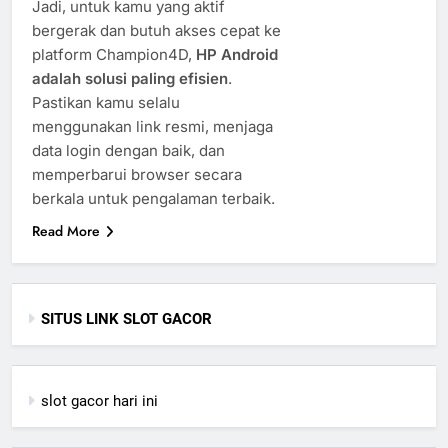
Jadi, untuk kamu yang aktif
bergerak dan butuh akses cepat ke
platform Champion4D,
HP Android
adalah solusi paling efisien
.
Pastikan kamu selalu
menggunakan link resmi, menjaga
data login dengan baik, dan
memperbarui browser secara
berkala untuk pengalaman terbaik.
Read More
SITUS LINK SLOT GACOR
slot gacor hari ini