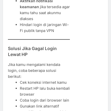
Aktifkan notifikasi
keamanan
jika tersedia agar
kamu tahu saat akunmu
diakses
Hindari login di jaringan Wi-
Fi publik tanpa VPN
Solusi Jika Gagal Login
Lewat HP
Jika kamu mengalami kendala
login, coba beberapa solusi
berikut:
Cek koneksi internet kamu
Restart HP lalu buka kembali
browser
Coba login dari browser lain
Gunakan link alternatif