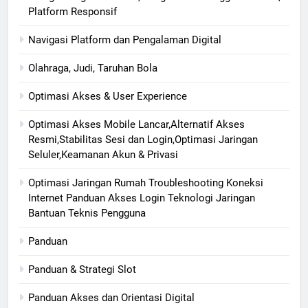
Platform Responsif
Navigasi Platform dan Pengalaman Digital
Olahraga, Judi, Taruhan Bola
Optimasi Akses & User Experience
Optimasi Akses Mobile Lancar,Alternatif Akses
Resmi,Stabilitas Sesi dan Login,Optimasi Jaringan
Seluler,Keamanan Akun & Privasi
Optimasi Jaringan Rumah Troubleshooting Koneksi
Internet Panduan Akses Login Teknologi Jaringan
Bantuan Teknis Pengguna
Panduan
Panduan & Strategi Slot
Panduan Akses dan Orientasi Digital