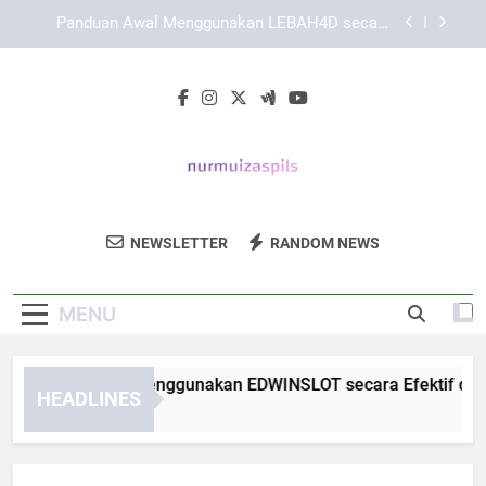
Skip
KAYA787 dan Strategi Menciptakan Pengalaman
to
Akses yang Nyaman
content
Cara Menyesuaikan Tampilan KAYA787 pada
Desktop dan Perangkat Mobile
Panduan Awal Menggunakan EDWINSLOT secara
Efektif dan Terarah
Panduan Awal Menggunakan LEBAH4D secara
Efektif dan Terarah
Nurmuiza Spils
KAYA787 dan Strategi Menciptakan Pengalaman
Dapatkan Produk Kesehatan Dan
Akses yang Nyaman
NEWSLETTER
RANDOM NEWS
Wellness Terbaik Di Nurmuiza Spils.
Cara Menyesuaikan Tampilan KAYA787 pada
Desktop dan Perangkat Mobile
Untuk Hidup Sehat Dan Bersemangat.
MENU
anduan Awal Menggunakan EDWINSLOT secara Efektif dan Te
HEADLINES
Weeks Ago