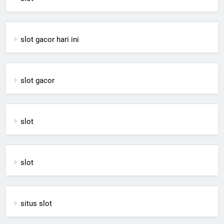
slot gacor hari ini
slot gacor
slot
slot
situs slot