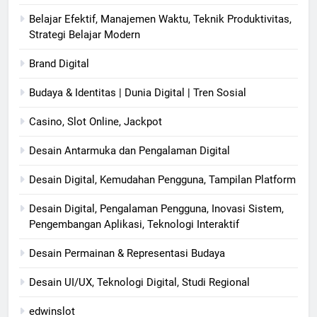
Belajar Efektif, Manajemen Waktu, Teknik Produktivitas,
Strategi Belajar Modern
Brand Digital
Budaya & Identitas | Dunia Digital | Tren Sosial
Casino, Slot Online, Jackpot
Desain Antarmuka dan Pengalaman Digital
Desain Digital, Kemudahan Pengguna, Tampilan Platform
Desain Digital, Pengalaman Pengguna, Inovasi Sistem,
Pengembangan Aplikasi, Teknologi Interaktif
Desain Permainan & Representasi Budaya
Desain UI/UX, Teknologi Digital, Studi Regional
edwinslot