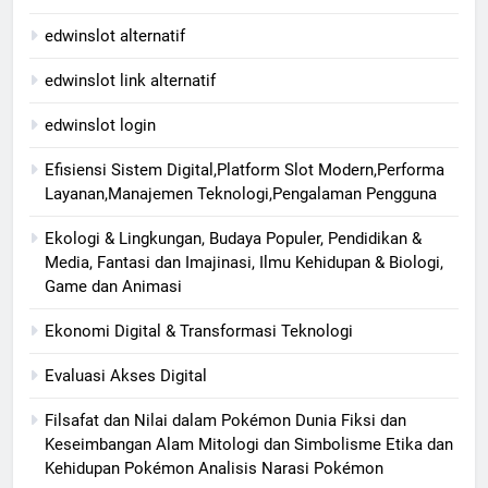
edwinslot alternatif
edwinslot link alternatif
edwinslot login
Efisiensi Sistem Digital,Platform Slot Modern,Performa
Layanan,Manajemen Teknologi,Pengalaman Pengguna
Ekologi & Lingkungan, Budaya Populer, Pendidikan &
Media, Fantasi dan Imajinasi, Ilmu Kehidupan & Biologi,
Game dan Animasi
Ekonomi Digital & Transformasi Teknologi
Evaluasi Akses Digital
Filsafat dan Nilai dalam Pokémon Dunia Fiksi dan
Keseimbangan Alam Mitologi dan Simbolisme Etika dan
Kehidupan Pokémon Analisis Narasi Pokémon