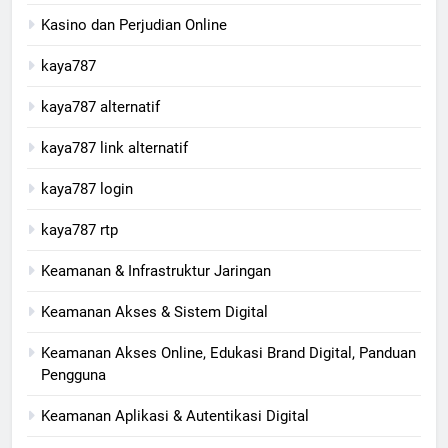
Kasino dan Perjudian Online
kaya787
kaya787 alternatif
kaya787 link alternatif
kaya787 login
kaya787 rtp
Keamanan & Infrastruktur Jaringan
Keamanan Akses & Sistem Digital
Keamanan Akses Online, Edukasi Brand Digital, Panduan
Pengguna
Keamanan Aplikasi & Autentikasi Digital