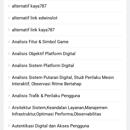
alternatif kaya787
alternatif link edwinslot
alternatif link kaya787
Analisis Fitur & Simbol Game
Analisis Objektif Platform Digital
Analisis Sistem Platform Digital
Analisis Sistem Putaran Digital, Studi Perilaku Mesin
Interaktif, Observasi Ritme Bertahap
Analisis Trafik & Perilaku Pengguna
Arsitektur Sistem,Keandalan Layanan,Manajemen
Infrastruktur,Optimasi Performa,Observabilitas
Autentikasi Digital dan Akses Pengguna