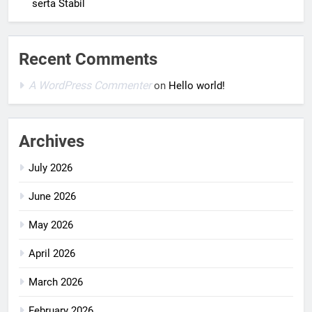
serta Stabil
Recent Comments
A WordPress Commenter
on
Hello world!
Archives
July 2026
June 2026
May 2026
April 2026
March 2026
February 2026