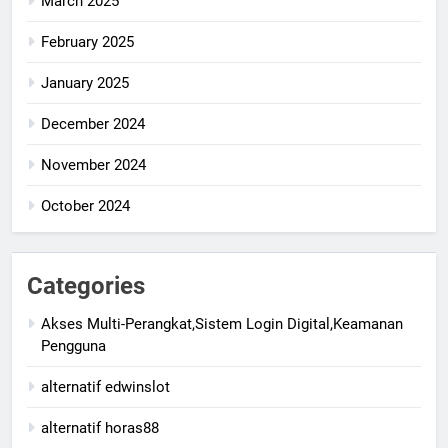
March 2025
February 2025
January 2025
December 2024
November 2024
October 2024
Categories
Akses Multi-Perangkat,Sistem Login Digital,Keamanan
Pengguna
alternatif edwinslot
alternatif horas88