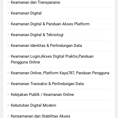
Keamanan dan Transparansi
Keamanan Digital
Keamanan Digital & Panduan Akses Platform
Keamanan Digital & Teknologi
Keamanan Identitas & Perlindungan Data
Keamanan Login,Akses Digital Praktis,Panduan
Pengguna Online
Keamanan Online, Platform Kaya787, Panduan Pengguna
Keamanan Transaksi & Perlindungan Data
Kebijakan Publik / Keamanan Online
Kebutuhan Digital Modern
Kenyamanan dan Stabilitas Akses