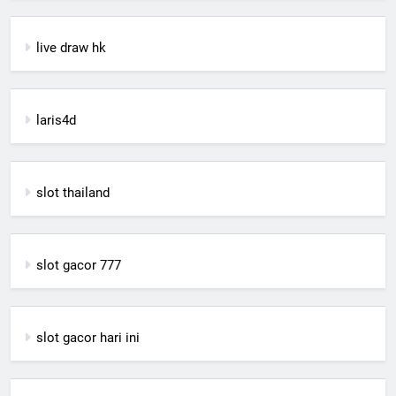
live draw hk
laris4d
slot thailand
slot gacor 777
slot gacor hari ini