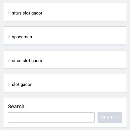
situs slot gacor
spaceman
situs slot gacor
slot gacor
Search
SEARCH