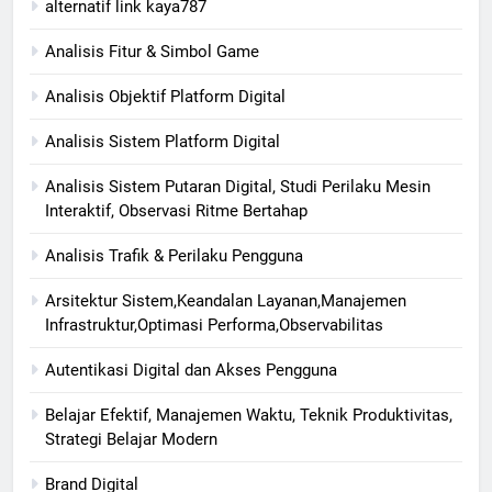
alternatif link kaya787
Analisis Fitur & Simbol Game
Analisis Objektif Platform Digital
Analisis Sistem Platform Digital
Analisis Sistem Putaran Digital, Studi Perilaku Mesin
Interaktif, Observasi Ritme Bertahap
Analisis Trafik & Perilaku Pengguna
Arsitektur Sistem,Keandalan Layanan,Manajemen
Infrastruktur,Optimasi Performa,Observabilitas
Autentikasi Digital dan Akses Pengguna
Belajar Efektif, Manajemen Waktu, Teknik Produktivitas,
Strategi Belajar Modern
Brand Digital