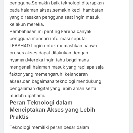
pengguna.Semakin baik teknologi diterapkan
pada halaman akses,semakin kecil hambatan
yang dirasakan pengguna saat ingin masuk
ke akun mereka.
Pembahasan ini penting karena banyak
pengguna mencari informasi seputar
LEBAH4D Login untuk memastikan bahwa
proses akses dapat dilakukan dengan
nyaman.Mereka ingin tahu bagaimana
mengenali halaman masuk yang rapi,apa saja
faktor yang memengaruhi kelancaran
akses,dan bagaimana teknologi mendukung
pengalaman digital yang lebih aman serta
mudah dipahami.
Peran Teknologi dalam
Menciptakan Akses yang Lebih
Praktis
Teknologi memiliki peran besar dalam