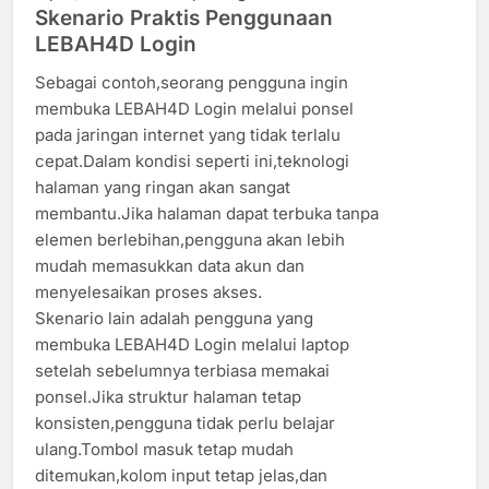
Skenario Praktis Penggunaan
LEBAH4D Login
Sebagai contoh,seorang pengguna ingin
membuka LEBAH4D Login melalui ponsel
pada jaringan internet yang tidak terlalu
cepat.Dalam kondisi seperti ini,teknologi
halaman yang ringan akan sangat
membantu.Jika halaman dapat terbuka tanpa
elemen berlebihan,pengguna akan lebih
mudah memasukkan data akun dan
menyelesaikan proses akses.
Skenario lain adalah pengguna yang
membuka LEBAH4D Login melalui laptop
setelah sebelumnya terbiasa memakai
ponsel.Jika struktur halaman tetap
konsisten,pengguna tidak perlu belajar
ulang.Tombol masuk tetap mudah
ditemukan,kolom input tetap jelas,dan