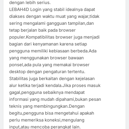
dengan lebih serius.
LEBAH4D Login yang stabil idealnya dapat
diakses dengan waktu muat yang wajar,tidak
sering mengalami gangguan tampilan,dan
tetap berjalan baik pada browser
populer.Kompatibilitas browser juga menjadi
bagian dari kenyamanan karena setiap
pengguna memiliki kebiasaan berbeda.Ada
yang menggunakan browser bawaan
ponsel,ada pula yang memakai browser
desktop dengan pengaturan tertentu.
Stabilitas juga berkaitan dengan kejelasan
alur ketika terjadi kendala.Jika proses masuk
gagal,pengguna sebaiknya mendapat
informasi yang mudah dipahami,bukan pesan
teknis yang membingungkan.Dengan
begitu,pengguna bisa mengetahui apakah
perlu memeriksa koneksi,mengulang
input,atau mencoba perangkat lain.