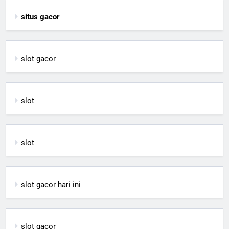
situs gacor
slot gacor
slot
slot
slot gacor hari ini
slot gacor