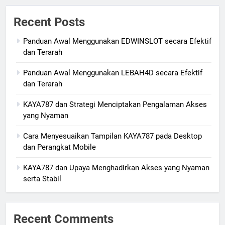
Recent Posts
Panduan Awal Menggunakan EDWINSLOT secara Efektif
dan Terarah
Panduan Awal Menggunakan LEBAH4D secara Efektif
dan Terarah
KAYA787 dan Strategi Menciptakan Pengalaman Akses
yang Nyaman
Cara Menyesuaikan Tampilan KAYA787 pada Desktop
dan Perangkat Mobile
KAYA787 dan Upaya Menghadirkan Akses yang Nyaman
serta Stabil
Recent Comments