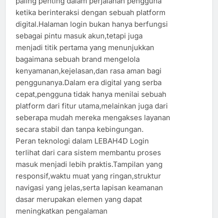
paling penting dalam perjalanan pengguna
ketika berinteraksi dengan sebuah platform
digital.Halaman login bukan hanya berfungsi
sebagai pintu masuk akun,tetapi juga
menjadi titik pertama yang menunjukkan
bagaimana sebuah brand mengelola
kenyamanan,kejelasan,dan rasa aman bagi
penggunanya.Dalam era digital yang serba
cepat,pengguna tidak hanya menilai sebuah
platform dari fitur utama,melainkan juga dari
seberapa mudah mereka mengakses layanan
secara stabil dan tanpa kebingungan.
Peran teknologi dalam LEBAH4D Login
terlihat dari cara sistem membantu proses
masuk menjadi lebih praktis.Tampilan yang
responsif,waktu muat yang ringan,struktur
navigasi yang jelas,serta lapisan keamanan
dasar merupakan elemen yang dapat
meningkatkan pengalaman