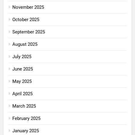
November 2025
October 2025
September 2025
August 2025
July 2025
June 2025
May 2025
April 2025
March 2025
February 2025
January 2025