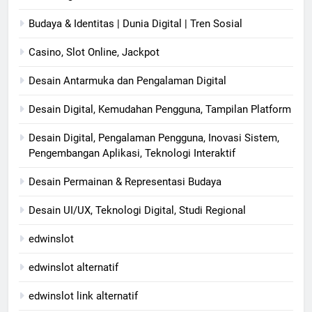
Budaya & Identitas | Dunia Digital | Tren Sosial
Casino, Slot Online, Jackpot
Desain Antarmuka dan Pengalaman Digital
Desain Digital, Kemudahan Pengguna, Tampilan Platform
Desain Digital, Pengalaman Pengguna, Inovasi Sistem,
Pengembangan Aplikasi, Teknologi Interaktif
Desain Permainan & Representasi Budaya
Desain UI/UX, Teknologi Digital, Studi Regional
edwinslot
edwinslot alternatif
edwinslot link alternatif