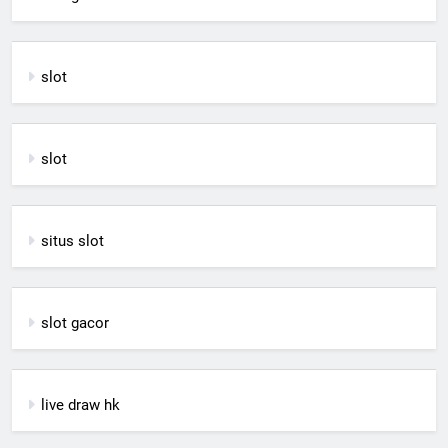
slot
slot
situs slot
slot gacor
live draw hk