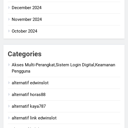
December 2024
November 2024
October 2024
Categories
Akses Multi-Perangkat,Sistem Login Digital,Keamanan
Pengguna
alternatif edwinslot
alternatif horas88
alternatif kaya787
alternatif link edwinslot