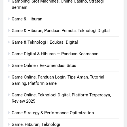
Gambling, Slot Machines, Online Casino, Strategi
Bermain
Game & Hiburan
Game & Hiburan, Panduan Pemula, Teknologi Digital
Game & Teknologi | Edukasi Digital
Game Digital & Hiburan — Panduan Keamanan
Game Online / Rekomendasi Situs
Game Online, Panduan Login, Tips Aman, Tutorial
Gaming, Platform Game
Game Online, Teknologi Digital, Platform Terpercaya,
Review 2025
Game Strategy & Performance Optimization
Game, Hiburan, Teknologi