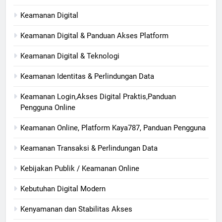
Keamanan Digital
Keamanan Digital & Panduan Akses Platform
Keamanan Digital & Teknologi
Keamanan Identitas & Perlindungan Data
Keamanan Login,Akses Digital Praktis,Panduan
Pengguna Online
Keamanan Online, Platform Kaya787, Panduan Pengguna
Keamanan Transaksi & Perlindungan Data
Kebijakan Publik / Keamanan Online
Kebutuhan Digital Modern
Kenyamanan dan Stabilitas Akses