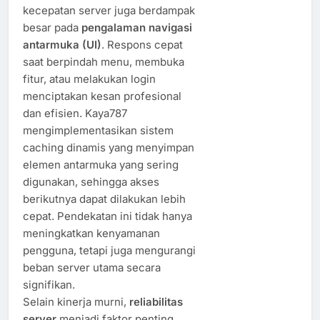
kecepatan server juga berdampak
besar pada
pengalaman navigasi
antarmuka (UI)
. Respons cepat
saat berpindah menu, membuka
fitur, atau melakukan login
menciptakan kesan profesional
dan efisien. Kaya787
mengimplementasikan sistem
caching dinamis yang menyimpan
elemen antarmuka yang sering
digunakan, sehingga akses
berikutnya dapat dilakukan lebih
cepat. Pendekatan ini tidak hanya
meningkatkan kenyamanan
pengguna, tetapi juga mengurangi
beban server utama secara
signifikan.
Selain kinerja murni,
reliabilitas
server
menjadi faktor penting