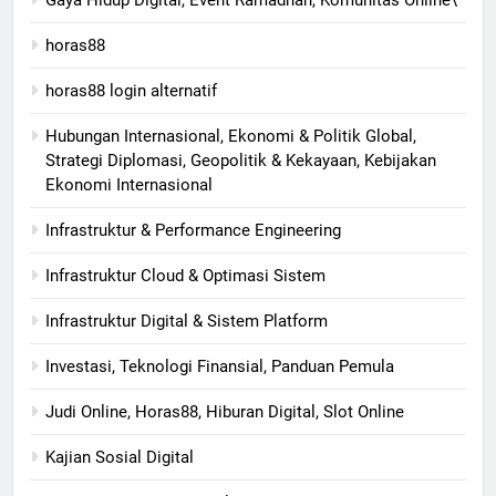
horas88
horas88 login alternatif
Hubungan Internasional, Ekonomi & Politik Global,
Strategi Diplomasi, Geopolitik & Kekayaan, Kebijakan
Ekonomi Internasional
Infrastruktur & Performance Engineering
Infrastruktur Cloud & Optimasi Sistem
Infrastruktur Digital & Sistem Platform
Investasi, Teknologi Finansial, Panduan Pemula
Judi Online, Horas88, Hiburan Digital, Slot Online
Kajian Sosial Digital