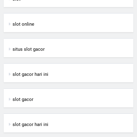
slot online
situs slot gacor
slot gacor hari ini
slot gacor
slot gacor hari ini