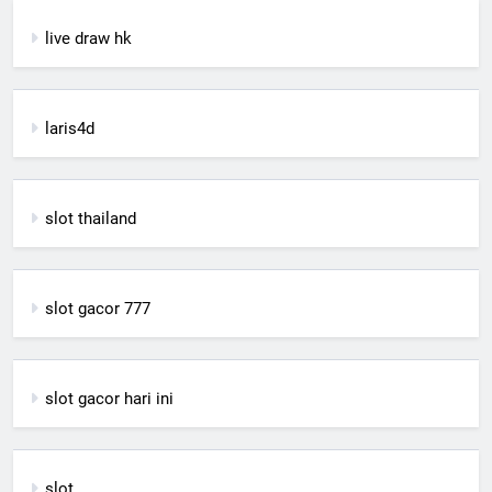
live draw hk
laris4d
slot thailand
slot gacor 777
slot gacor hari ini
slot