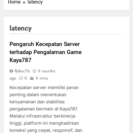
Home
latency
latency
Pengaruh Kecepatan Server
terhadap Pengalaman Game
Kaya787
fb8ec76
9 months
ago
0
9 mins
Kecepatan server memiliki peran
penting dalam menentukan
kenyamanan dan stabilitas
pengalaman bermain di Kaya787.
Melalui infrastruktur berkinerja
tinggi, platform ini menghadirkan
koneksi yang cepat, responsif, dan