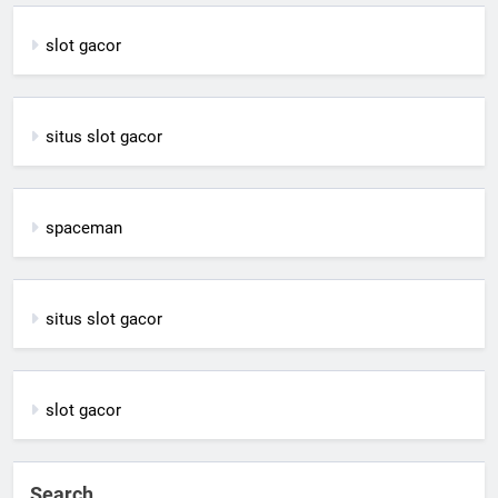
slot gacor
situs slot gacor
spaceman
situs slot gacor
slot gacor
Search