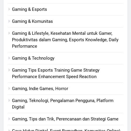
Gaming & Esports
Gaming & Komunitas
Gaming & Lifestyle, Kesehatan Mental untuk Gamer,
Produktivitas dalam Gaming, Esports Knowledge, Daily
Performance
Gaming & Technology
Gaming Tips Esports Training Game Strategy
Performance Enhancement Speed Reaction
Gaming, Indie Games, Horror
Gaming, Teknologi, Pengalaman Pengguna, Platform
Digital
Gaming, Tips dan Trik, Perencanaan dan Strategi Game
Gaya Hidup Digital, Event Ramadhan, Komunitas Online\