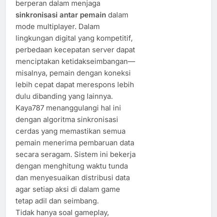
berperan dalam menjaga
sinkronisasi antar pemain
dalam
mode multiplayer. Dalam
lingkungan digital yang kompetitif,
perbedaan kecepatan server dapat
menciptakan ketidakseimbangan—
misalnya, pemain dengan koneksi
lebih cepat dapat merespons lebih
dulu dibanding yang lainnya.
Kaya787 menanggulangi hal ini
dengan algoritma sinkronisasi
cerdas yang memastikan semua
pemain menerima pembaruan data
secara seragam. Sistem ini bekerja
dengan menghitung waktu tunda
dan menyesuaikan distribusi data
agar setiap aksi di dalam game
tetap adil dan seimbang.
Tidak hanya soal gameplay,