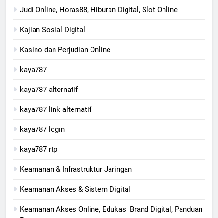
Judi Online, Horas88, Hiburan Digital, Slot Online
Kajian Sosial Digital
Kasino dan Perjudian Online
kaya787
kaya787 alternatif
kaya787 link alternatif
kaya787 login
kaya787 rtp
Keamanan & Infrastruktur Jaringan
Keamanan Akses & Sistem Digital
Keamanan Akses Online, Edukasi Brand Digital, Panduan