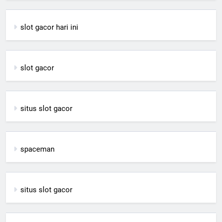
slot gacor hari ini
slot gacor
situs slot gacor
spaceman
situs slot gacor