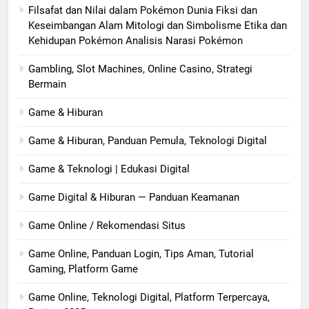
Filsafat dan Nilai dalam Pokémon Dunia Fiksi dan
Keseimbangan Alam Mitologi dan Simbolisme Etika dan
Kehidupan Pokémon Analisis Narasi Pokémon
Gambling, Slot Machines, Online Casino, Strategi
Bermain
Game & Hiburan
Game & Hiburan, Panduan Pemula, Teknologi Digital
Game & Teknologi | Edukasi Digital
Game Digital & Hiburan — Panduan Keamanan
Game Online / Rekomendasi Situs
Game Online, Panduan Login, Tips Aman, Tutorial
Gaming, Platform Game
Game Online, Teknologi Digital, Platform Terpercaya,