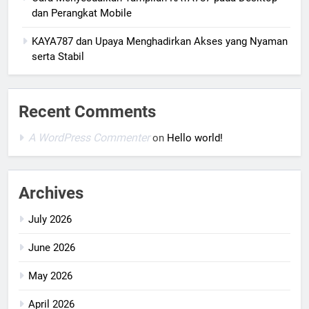
dan Perangkat Mobile
KAYA787 dan Upaya Menghadirkan Akses yang Nyaman
serta Stabil
Recent Comments
A WordPress Commenter
on
Hello world!
Archives
July 2026
June 2026
May 2026
April 2026