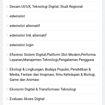
Desain UI/UX, Teknologi Digital, Studi Regional
edwinslot
edwinslot alternatif
edwinslot link alternatif
edwinslot login
Efisiensi Sistem Digital,Platform Slot Modern,Performa
Layanan,Manajemen Teknologi,Pengalaman Pengguna
Ekologi & Lingkungan, Budaya Populer, Pendidikan &
Media, Fantasi dan Imajinasi, Ilmu Kehidupan & Biologi,
Game dan Animasi
Ekonomi Digital & Transformasi Teknologi
Evaluasi Akses Digital