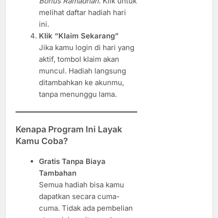
Bonus Ramadhan
. Klik untuk
melihat daftar hadiah hari
ini.
Klik “Klaim Sekarang”
Jika kamu login di hari yang
aktif, tombol klaim akan
muncul. Hadiah langsung
ditambahkan ke akunmu,
tanpa menunggu lama.
Kenapa Program Ini Layak
Kamu Coba?
Gratis Tanpa Biaya
Tambahan
Semua hadiah bisa kamu
dapatkan secara cuma-
cuma. Tidak ada pembelian