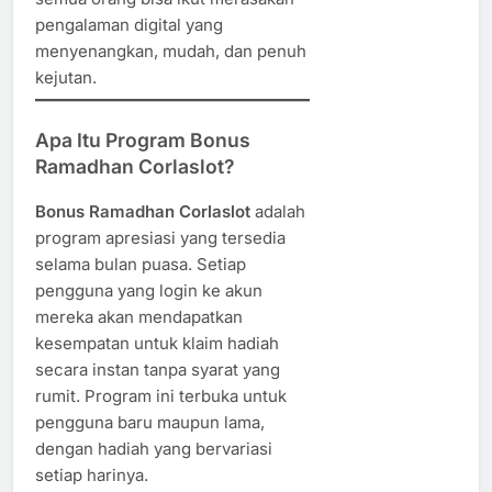
pengalaman digital yang
menyenangkan, mudah, dan penuh
kejutan.
Apa Itu Program Bonus
Ramadhan Corlaslot?
Bonus Ramadhan Corlaslot
adalah
program apresiasi yang tersedia
selama bulan puasa. Setiap
pengguna yang login ke akun
mereka akan mendapatkan
kesempatan untuk klaim hadiah
secara instan tanpa syarat yang
rumit. Program ini terbuka untuk
pengguna baru maupun lama,
dengan hadiah yang bervariasi
setiap harinya.