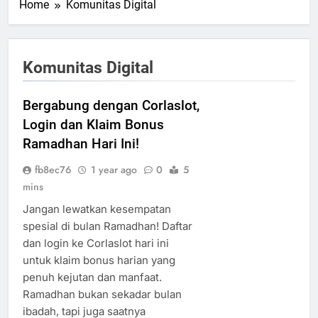
Home
Komunitas Digital
Komunitas Digital
Bergabung dengan Corlaslot,
Login dan Klaim Bonus
Ramadhan Hari Ini!
fb8ec76
1 year ago
0
5
mins
Jangan lewatkan kesempatan
spesial di bulan Ramadhan! Daftar
dan login ke Corlaslot hari ini
untuk klaim bonus harian yang
penuh kejutan dan manfaat.
Ramadhan bukan sekadar bulan
ibadah, tapi juga saatnya