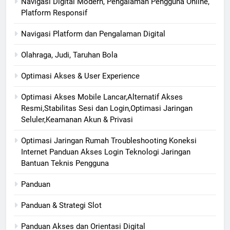
Navigasi Digital Modern, Pengalaman Pengguna Online,
Platform Responsif
Navigasi Platform dan Pengalaman Digital
Olahraga, Judi, Taruhan Bola
Optimasi Akses & User Experience
Optimasi Akses Mobile Lancar,Alternatif Akses
Resmi,Stabilitas Sesi dan Login,Optimasi Jaringan
Seluler,Keamanan Akun & Privasi
Optimasi Jaringan Rumah Troubleshooting Koneksi
Internet Panduan Akses Login Teknologi Jaringan
Bantuan Teknis Pengguna
Panduan
Panduan & Strategi Slot
Panduan Akses dan Orientasi Digital