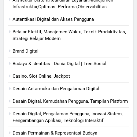
Infrastruktur,Optimasi Performa,Observabilitas
Autentikasi Digital dan Akses Pengguna
Belajar Efektif, Manajemen Waktu, Teknik Produktivitas,
Strategi Belajar Modern
Brand Digital
Budaya & Identitas | Dunia Digital | Tren Sosial
Casino, Slot Online, Jackpot
Desain Antarmuka dan Pengalaman Digital
Desain Digital, Kemudahan Pengguna, Tampilan Platform
Desain Digital, Pengalaman Pengguna, Inovasi Sistem,
Pengembangan Aplikasi, Teknologi Interaktif
Desain Permainan & Representasi Budaya