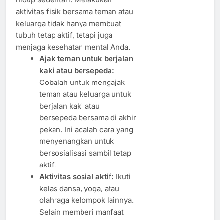
aktivitas fisik bersama teman atau
keluarga tidak hanya membuat
tubuh tetap aktif, tetapi juga
menjaga kesehatan mental Anda.
Ajak teman untuk berjalan
kaki atau bersepeda:
Cobalah untuk mengajak
teman atau keluarga untuk
berjalan kaki atau
bersepeda bersama di akhir
pekan. Ini adalah cara yang
menyenangkan untuk
bersosialisasi sambil tetap
aktif.
Aktivitas sosial aktif:
Ikuti
kelas dansa, yoga, atau
olahraga kelompok lainnya.
Selain memberi manfaat