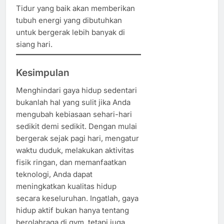
Tidur yang baik akan memberikan
tubuh energi yang dibutuhkan
untuk bergerak lebih banyak di
siang hari.
Kesimpulan
Menghindari gaya hidup sedentari
bukanlah hal yang sulit jika Anda
mengubah kebiasaan sehari-hari
sedikit demi sedikit. Dengan mulai
bergerak sejak pagi hari, mengatur
waktu duduk, melakukan aktivitas
fisik ringan, dan memanfaatkan
teknologi, Anda dapat
meningkatkan kualitas hidup
secara keseluruhan. Ingatlah, gaya
hidup aktif bukan hanya tentang
berolahraga di gym, tetapi juga