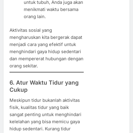
untuk tubuh, Anda juga akan
menikmati waktu bersama
orang lain.
Aktivitas sosial yang
mengharuskan kita bergerak dapat
menjadi cara yang efektif untuk
menghindari gaya hidup sedentari
dan mempererat hubungan dengan
orang sekitar.
6. Atur Waktu Tidur yang
Cukup
Meskipun tidur bukanlah aktivitas
fisik, kualitas tidur yang baik
sangat penting untuk menghindari
kelelahan yang bisa memicu gaya
hidup sedentari. Kurang tidur