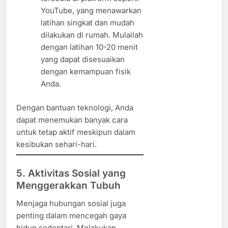
YouTube, yang menawarkan
latihan singkat dan mudah
dilakukan di rumah. Mulailah
dengan latihan 10-20 menit
yang dapat disesuaikan
dengan kemampuan fisik
Anda.
Dengan bantuan teknologi, Anda
dapat menemukan banyak cara
untuk tetap aktif meskipun dalam
kesibukan sehari-hari.
5. Aktivitas Sosial yang
Menggerakkan Tubuh
Menjaga hubungan sosial juga
penting dalam mencegah gaya
hidup sedentari. Melakukan