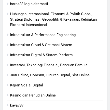
horas88 login alternatif
Hubungan Internasional, Ekonomi & Politik Global,
Strategi Diplomasi, Geopolitik & Kekayaan, Kebijakan
Ekonomi Internasional
Infrastruktur & Performance Engineering
Infrastruktur Cloud & Optimasi Sistem
Infrastruktur Digital & Sistem Platform
Investasi, Teknologi Finansial, Panduan Pemula
Judi Online, Horas88, Hiburan Digital, Slot Online
Kajian Sosial Digital
Kasino dan Perjudian Online
kaya787