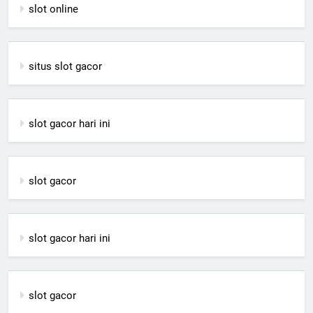
slot online
situs slot gacor
slot gacor hari ini
slot gacor
slot gacor hari ini
slot gacor