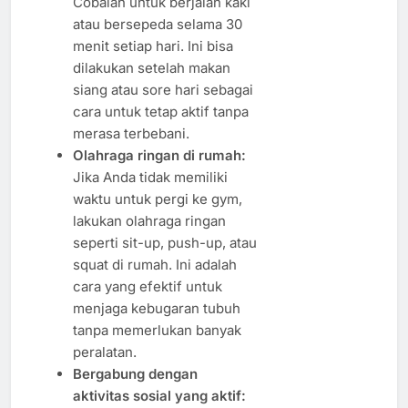
Cobalah untuk berjalan kaki
atau bersepeda selama 30
menit setiap hari. Ini bisa
dilakukan setelah makan
siang atau sore hari sebagai
cara untuk tetap aktif tanpa
merasa terbebani.
Olahraga ringan di rumah:
Jika Anda tidak memiliki
waktu untuk pergi ke gym,
lakukan olahraga ringan
seperti sit-up, push-up, atau
squat di rumah. Ini adalah
cara yang efektif untuk
menjaga kebugaran tubuh
tanpa memerlukan banyak
peralatan.
Bergabung dengan
aktivitas sosial yang aktif: