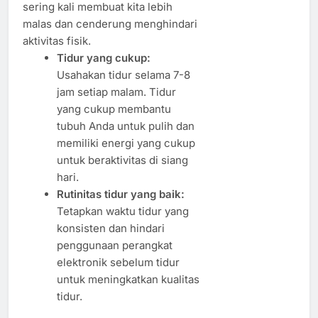
sering kali membuat kita lebih
malas dan cenderung menghindari
aktivitas fisik.
Tidur yang cukup:
Usahakan tidur selama 7-8
jam setiap malam. Tidur
yang cukup membantu
tubuh Anda untuk pulih dan
memiliki energi yang cukup
untuk beraktivitas di siang
hari.
Rutinitas tidur yang baik:
Tetapkan waktu tidur yang
konsisten dan hindari
penggunaan perangkat
elektronik sebelum tidur
untuk meningkatkan kualitas
tidur.