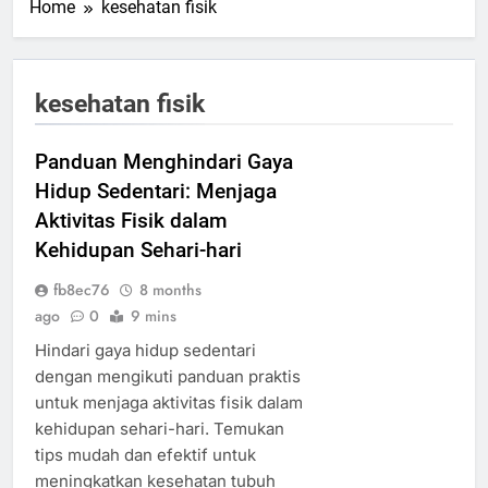
Home
kesehatan fisik
kesehatan fisik
Panduan Menghindari Gaya
Hidup Sedentari: Menjaga
Aktivitas Fisik dalam
Kehidupan Sehari-hari
fb8ec76
8 months
ago
0
9 mins
Hindari gaya hidup sedentari
dengan mengikuti panduan praktis
untuk menjaga aktivitas fisik dalam
kehidupan sehari-hari. Temukan
tips mudah dan efektif untuk
meningkatkan kesehatan tubuh