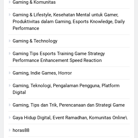
Gaming & Komunitas
Gaming & Lifestyle, Kesehatan Mental untuk Gamer,
Produktivitas dalam Gaming, Esports Knowledge, Daily
Performance
Gaming & Technology
Gaming Tips Esports Training Game Strategy
Performance Enhancement Speed Reaction
Gaming, Indie Games, Horror
Gaming, Teknologi, Pengalaman Pengguna, Platform
Digital
Gaming, Tips dan Trik, Perencanaan dan Strategi Game
Gaya Hidup Digital, Event Ramadhan, Komunitas Online\
horas88