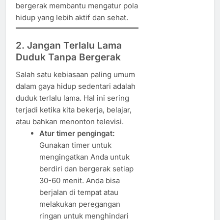
bergerak membantu mengatur pola
hidup yang lebih aktif dan sehat.
2. Jangan Terlalu Lama
Duduk Tanpa Bergerak
Salah satu kebiasaan paling umum
dalam gaya hidup sedentari adalah
duduk terlalu lama. Hal ini sering
terjadi ketika kita bekerja, belajar,
atau bahkan menonton televisi.
Atur timer pengingat:
Gunakan timer untuk
mengingatkan Anda untuk
berdiri dan bergerak setiap
30-60 menit. Anda bisa
berjalan di tempat atau
melakukan peregangan
ringan untuk menghindari