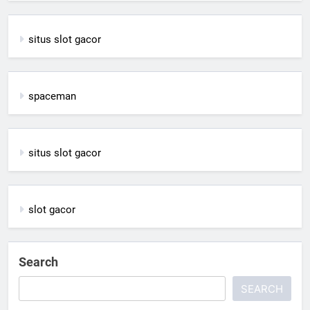
situs slot gacor
spaceman
situs slot gacor
slot gacor
Search
SEARCH