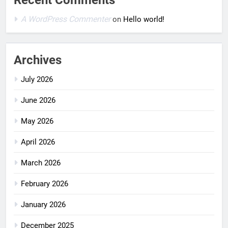
A WordPress Commenter
on
Hello world!
Archives
July 2026
June 2026
May 2026
April 2026
March 2026
February 2026
January 2026
December 2025