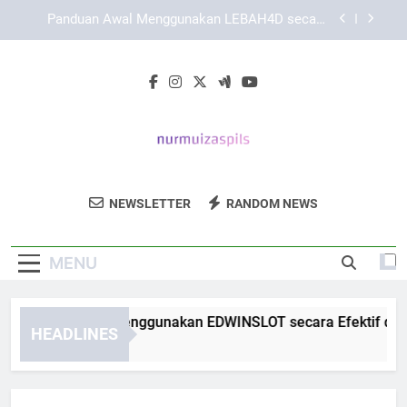
Skip
KAYA787 dan Strategi Menciptakan Pengalaman
to
Akses yang Nyaman
content
Cara Menyesuaikan Tampilan KAYA787 pada
Desktop dan Perangkat Mobile
Panduan Awal Menggunakan EDWINSLOT secara
Efektif dan Terarah
Panduan Awal Menggunakan LEBAH4D secara
Efektif dan Terarah
Nurmuiza Spils
KAYA787 dan Strategi Menciptakan Pengalaman
Dapatkan Produk Kesehatan Dan
Akses yang Nyaman
NEWSLETTER
RANDOM NEWS
Wellness Terbaik Di Nurmuiza Spils.
Cara Menyesuaikan Tampilan KAYA787 pada
Desktop dan Perangkat Mobile
Untuk Hidup Sehat Dan Bersemangat.
MENU
nduan Awal Menggunakan EDWINSLOT secara Efektif dan Ter
HEADLINES
Weeks Ago