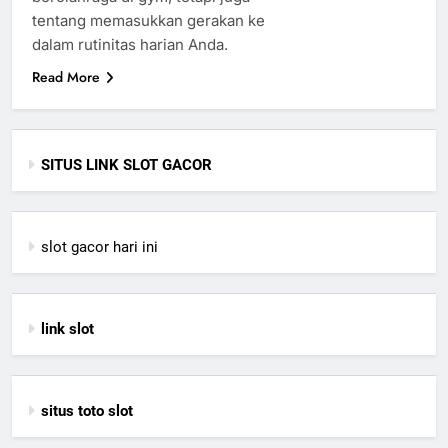
tentang memasukkan gerakan ke
dalam rutinitas harian Anda.
Read More
SITUS LINK SLOT GACOR
slot gacor hari ini
link slot
situs toto slot