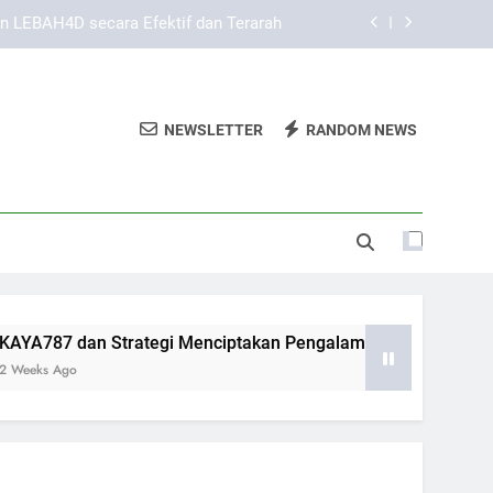
 LEBAH4D secara Efektif dan Terarah
takan Pengalaman Akses yang Nyaman
7 pada Desktop dan Perangkat Mobile
NEWSLETTER
RANDOM NEWS
DWINSLOT secara Efektif dan Terarah
tuk Hidup Sehat Dan Bersemangat.
 LEBAH4D secara Efektif dan Terarah
takan Pengalaman Akses yang Nyaman
7 pada Desktop dan Perangkat Mobile
 Strategi Menciptakan Pengalaman Akses yang Nyaman