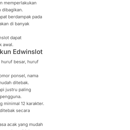
an memperlakukan
h dibagikan.
dapat berdampak pada
akan di banyak
slot dapat
k awal.
kun Edwinslot
huruf besar, huruf
nomor ponsel, nama
mudah ditebak.
pi justru paling
 pengguna.
 minimal 12 karakter.
ditebak secara
rasa acak yang mudah