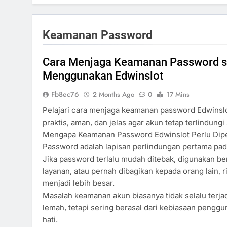
Keamanan Password
Cara Menjaga Keamanan Password s
Menggunakan Edwinslot
Fb8ec76
2 Months Ago
0
17 Mins
Pelajari cara menjaga keamanan password Edwinsl
praktis, aman, dan jelas agar akun tetap terlindungi
Mengapa Keamanan Password Edwinslot Perlu Dipe
Password adalah lapisan perlindungan pertama pad
Jika password terlalu mudah ditebak, digunakan be
layanan, atau pernah dibagikan kepada orang lain, r
menjadi lebih besar.
Masalah keamanan akun biasanya tidak selalu terja
lemah, tetapi sering berasal dari kebiasaan penggu
hati.