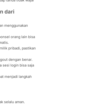
ap tanda tidak wajar
n dari
gkan menggunakan
onsel orang lain bisa
matis.
lik pribadi, pastikan
ogout dengan benar.
sesi login bisa saja
at menjadi langkah
dak selalu aman.