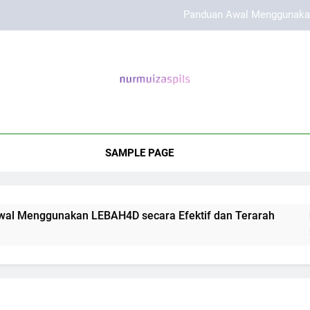
Panduan Awal Menggunakan
KAYA787 dan Strategi Mencip
Cara Menyesuaikan Tampilan KAYA78
Panduan Awal Menggunakan E
muiza Spils
Produk Kesehatan Dan Wellness Terbaik Di Nurmuiza Spils. Un
Panduan Awal Menggunakan
SAMPLE PAGE
KAYA787 dan Strategi Mencip
Cara Menyesuaikan Tampilan KAYA78
kan LEBAH4D secara Efektif dan Terarah
KAYA787 dan
2 Weeks Ago