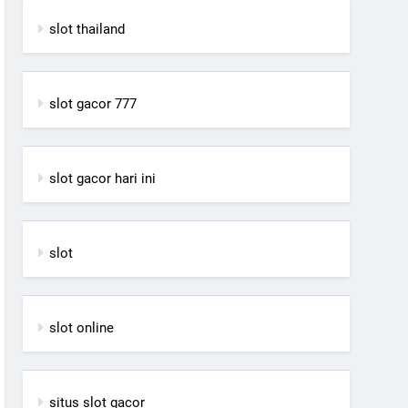
slot thailand
slot gacor 777
slot gacor hari ini
slot
slot online
situs slot gacor