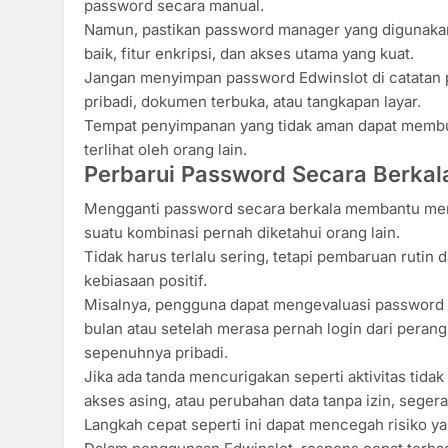
password secara manual.
Namun, pastikan password manager yang digunakan
baik, fitur enkripsi, dan akses utama yang kuat.
Jangan menyimpan password Edwinslot di catatan 
pribadi, dokumen terbuka, atau tangkapan layar.
Tempat penyimpanan yang tidak aman dapat memb
terlihat oleh orang lain.
Perbarui Password Secara Berkal
Mengganti password secara berkala membantu meng
suatu kombinasi pernah diketahui orang lain.
Tidak harus terlalu sering, tetapi pembaruan rutin 
kebiasaan positif.
Misalnya, pengguna dapat mengevaluasi password 
bulan atau setelah merasa pernah login dari perang
sepenuhnya pribadi.
Jika ada tanda mencurigakan seperti aktivitas tidak 
akses asing, atau perubahan data tanpa izin, seger
Langkah cepat seperti ini dapat mencegah risiko ya