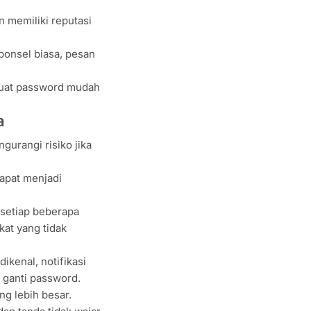
 memiliki reputasi
ponsel biasa, pesan
uat password mudah
a
urangi risiko jika
dapat menjadi
setiap beberapa
kat yang tidak
dikenal, notifikasi
a ganti password.
ng lebih besar.