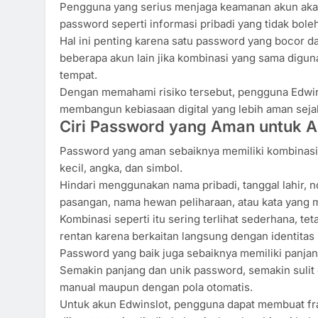
Pengguna yang serius menjaga keamanan akun ak
password seperti informasi pribadi yang tidak bole
Hal ini penting karena satu password yang bocor 
beberapa akun lain jika kombinasi yang sama digun
tempat.
Dengan memahami risiko tersebut, pengguna Edwin
membangun kebiasaan digital yang lebih aman seja
Ciri Password yang Aman untuk A
Password yang aman sebaiknya memiliki kombinasi 
kecil, angka, dan simbol.
Hindari menggunakan nama pribadi, tanggal lahir, 
pasangan, nama hewan peliharaan, atau kata yang 
Kombinasi seperti itu sering terlihat sederhana, teta
rentan karena berkaitan langsung dengan identitas
Password yang baik juga sebaiknya memiliki panjang
Semakin panjang dan unik password, semakin sulit 
manual maupun dengan pola otomatis.
Untuk akun Edwinslot, pengguna dapat membuat f