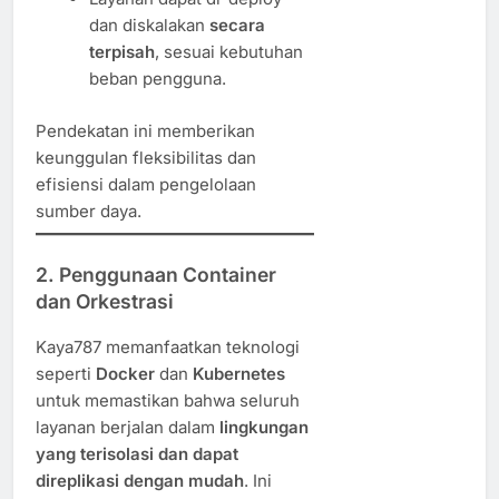
dan diskalakan
secara
terpisah
, sesuai kebutuhan
beban pengguna.
Pendekatan ini memberikan
keunggulan fleksibilitas dan
efisiensi dalam pengelolaan
sumber daya.
2. Penggunaan Container
dan Orkestrasi
Kaya787 memanfaatkan teknologi
seperti
Docker
dan
Kubernetes
untuk memastikan bahwa seluruh
layanan berjalan dalam
lingkungan
yang terisolasi dan dapat
direplikasi dengan mudah
. Ini