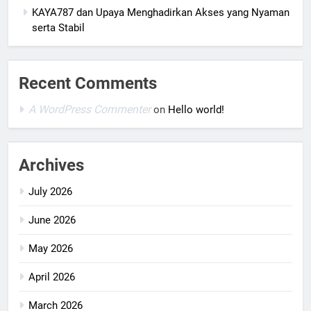
KAYA787 dan Upaya Menghadirkan Akses yang Nyaman
serta Stabil
Recent Comments
A WordPress Commenter
on
Hello world!
Archives
July 2026
June 2026
May 2026
April 2026
March 2026