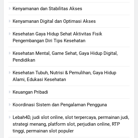
Kenyamanan dan Stabilitas Akses
Kenyamanan Digital dan Optimasi Akses
Kesehatan Gaya Hidup Sehat Aktivitas Fisik
Pengembangan Diri Tips Kesehatan
Kesehatan Mental, Game Sehat, Gaya Hidup Digital,
Pendidikan
Kesehatan Tubuh, Nutrisi & Pemulihan, Gaya Hidup
Alami, Edukasi Kesehatan
Keuangan Pribadi
Koordinasi Sistem dan Pengalaman Pengguna
Lebah4D, judi slot online, slot terpercaya, permainan judi,
strategi menang, platform slot, perjudian online, RTP
tinggi, permainan slot populer