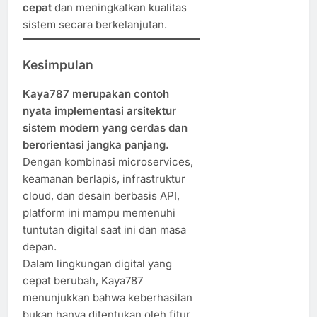
cepat
dan meningkatkan kualitas
sistem secara berkelanjutan.
Kesimpulan
Kaya787 merupakan contoh
nyata implementasi arsitektur
sistem modern yang cerdas dan
berorientasi jangka panjang.
Dengan kombinasi microservices,
keamanan berlapis, infrastruktur
cloud, dan desain berbasis API,
platform ini mampu memenuhi
tuntutan digital saat ini dan masa
depan.
Dalam lingkungan digital yang
cepat berubah, Kaya787
menunjukkan bahwa keberhasilan
bukan hanya ditentukan oleh fitur,