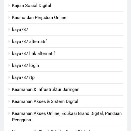
Kajian Sosial Digital
Kasino dan Perjudian Online
kaya787
kaya787 alternatif
kaya787 link alternatif
kaya787 login
kaya787 rtp
Keamanan & Infrastruktur Jaringan
Keamanan Akses & Sistem Digital
Keamanan Akses Online, Edukasi Brand Digital, Panduan
Pengguna