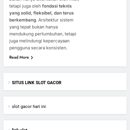
tetapi juga oleh
fondasi teknis
yang solid, fleksibel, dan terus
berkembang
. Arsitektur sistem
yang tepat bukan hanya
mendukung pertumbuhan, tetapi
juga melindungi kepercayaan
pengguna secara konsisten.
Read More
SITUS LINK SLOT GACOR
slot gacor hari ini