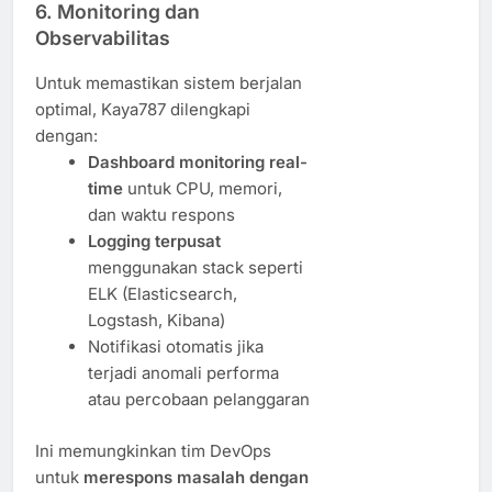
6. Monitoring dan
Observabilitas
Untuk memastikan sistem berjalan
optimal, Kaya787 dilengkapi
dengan:
Dashboard monitoring real-
time
untuk CPU, memori,
dan waktu respons
Logging terpusat
menggunakan stack seperti
ELK (Elasticsearch,
Logstash, Kibana)
Notifikasi otomatis jika
terjadi anomali performa
atau percobaan pelanggaran
Ini memungkinkan tim DevOps
untuk
merespons masalah dengan