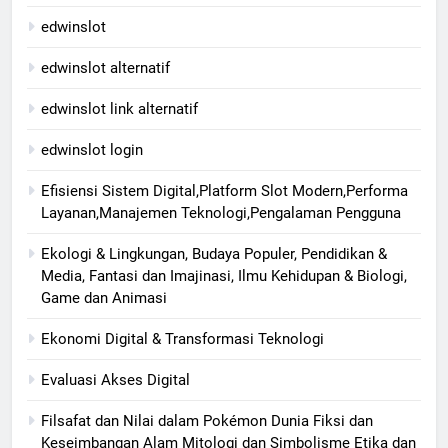
edwinslot
edwinslot alternatif
edwinslot link alternatif
edwinslot login
Efisiensi Sistem Digital,Platform Slot Modern,Performa
Layanan,Manajemen Teknologi,Pengalaman Pengguna
Ekologi & Lingkungan, Budaya Populer, Pendidikan &
Media, Fantasi dan Imajinasi, Ilmu Kehidupan & Biologi,
Game dan Animasi
Ekonomi Digital & Transformasi Teknologi
Evaluasi Akses Digital
Filsafat dan Nilai dalam Pokémon Dunia Fiksi dan
Keseimbangan Alam Mitologi dan Simbolisme Etika dan