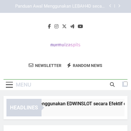
Skip
KAYA787 dan Strategi Menciptakan Pengalaman
to
Akses yang Nyaman
content
Cara Menyesuaikan Tampilan KAYA787 pada
Desktop dan Perangkat Mobile
Panduan Awal Menggunakan EDWINSLOT secara
Efektif dan Terarah
Panduan Awal Menggunakan LEBAH4D secara
Efektif dan Terarah
Nurmuiza Spils
KAYA787 dan Strategi Menciptakan Pengalaman
Dapatkan Produk Kesehatan Dan
Akses yang Nyaman
NEWSLETTER
RANDOM NEWS
Wellness Terbaik Di Nurmuiza Spils.
Cara Menyesuaikan Tampilan KAYA787 pada
Desktop dan Perangkat Mobile
Untuk Hidup Sehat Dan Bersemangat.
MENU
nduan Awal Menggunakan EDWINSLOT secara Efektif dan Te
HEADLINES
Weeks Ago