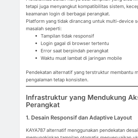
tetapi juga menyangkut kompatibilitas sistem, kece
keamanan login di berbagai perangkat.
Platform yang tidak dirancang untuk multi-device 
masalah seperti:
Tampilan tidak responsif
Login gagal di browser tertentu
Error saat berpindah perangkat
Waktu muat lambat di jaringan mobile
Pendekatan alternatif yang terstruktur membantu 
pengalaman tetap konsisten.
Infrastruktur yang Mendukung Ak
Perangkat
1. Desain Responsif dan Adaptive Layout
KAYA787 alternatif menggunakan pendekatan desai
memungkinkan tampilan otomatis menyesuaikan uku