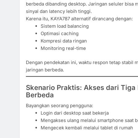
berbeda dibanding desktop. Jaringan seluler bisa 
sinyal dan latency lebih tinggi.
Karena itu, KAYA787 alternatif dirancang dengan:
Sistem load balancing
Optimasi caching
Kompresi data ringan
Monitoring real-time
Dengan pendekatan ini, waktu respon tetap stabil 
jaringan berbeda.
Skenario Praktis: Akses dari Tiga
Berbeda
Bayangkan seorang pengguna:
Login dari desktop saat bekerja
Mengakses ulang melalui smartphone saat b
Mengecek kembali melalui tablet di rumah