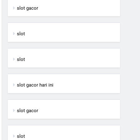
slot gacor
slot
slot
slot gacor hari ini
slot gacor
slot