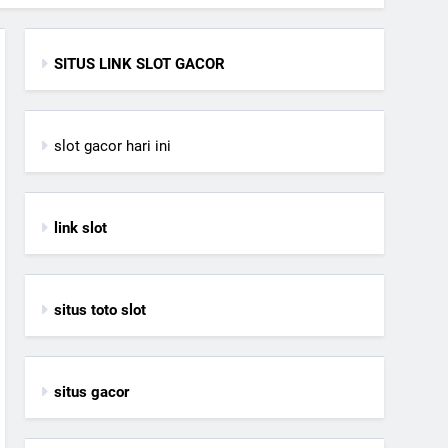
SITUS LINK SLOT GACOR
slot gacor hari ini
link slot
situs toto slot
situs gacor