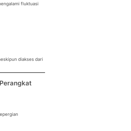
mengalami fluktuasi
meskipun diakses dari
 Perangkat
epergian