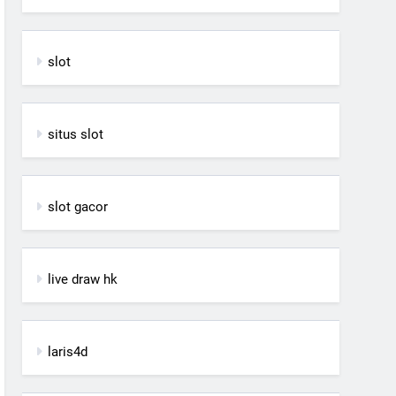
slot
situs slot
slot gacor
live draw hk
laris4d