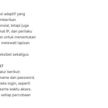
si adaptif yang
emberikan
sial, tetapi juga
at IP, dan perilaku
kan untuk menentukan
 melewati lapisan
eksibel sekaligus
87
lur berikut:
name dan password.
ks login, seperti
 serta waktu akses.
 setiap percobaan