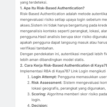
yang terdeteksi.
1. Apa Itu Risk-Based Authentication?
Risk-Based Authentication adalah metode autentika
mengevaluasi risiko setiap upaya login sebelum m
akses.Sistem ini tidak hanya bergantung pada kreden
menganalisis konteks seperti perangkat, lokasi, alam
pengguna.Hasil analisis berupa skor risiko diguna
apakah pengguna dapat langsung masuk atau harus
verifikasi tambahan.
Dengan pendekatan ini, autentikasi menjadi lebih fl
lebih aman dibandingkan model statis.
2. Cara Kerja Risk-Based Authentication di Kaya7
Implementasi RBA di Kaya787 Link Login mengikuti a
Login Attempt:
Pengguna memasukkan user
Risk Assessment:
Sistem mengevaluasi konte
lokasi geografis, perangkat yang digunakan,
Scoring:
Algoritma memberi skor risiko pada
login.
Decision: