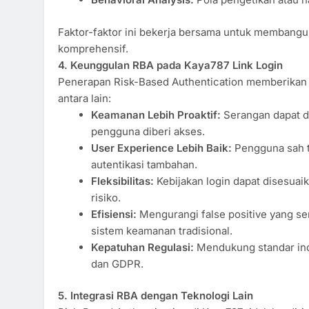
Faktor-faktor ini bekerja bersama untuk membangun 
komprehensif.
4. Keunggulan RBA pada Kaya787 Link Login
Penerapan Risk-Based Authentication memberikan 
antara lain:
Keamanan Lebih Proaktif:
Serangan dapat 
pengguna diberi akses.
User Experience Lebih Baik:
Pengguna sah ti
autentikasi tambahan.
Fleksibilitas:
Kebijakan login dapat disesuaik
risiko.
Efisiensi:
Mengurangi false positive yang ser
sistem keamanan tradisional.
Kepatuhan Regulasi:
Mendukung standar ind
dan GDPR.
5. Integrasi RBA dengan Teknologi Lain