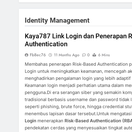
Identity Management
Kaya787 Link Login dan Penerapan 
Authentication
Fb8ec76
11 Months Ago
0
6 Mins
Membahas penerapan Risk-Based Authentication p
Login untuk meningkatkan keamanan, mencegah aks
menghadirkan pengalaman login yang lebih adaptif 
Keamanan login menjadi perhatian utama dalam menj
pengguna.Di era serangan siber yang semakin komp
tradisional berbasis username dan password tidak 
seperti phishing, brute force, hingga credential s
menembus lapisan dasar tersebut.Untuk mengatas
Login
menerapkan
Risk-Based Authentication (RB
pendekatan cerdas yang menyesuaikan tingkat aute