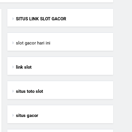
SITUS LINK SLOT GACOR
slot gacor hari ini
link slot
situs toto slot
situs gacor