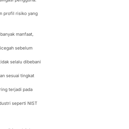
profil risiko yang
banyak manfaat,
dicegah sebelum
dak selalu dibebani
an sesuai tingkat
ing terjadi pada
ustri seperti NIST